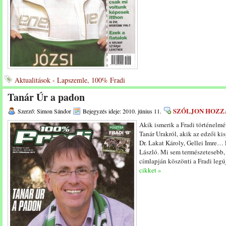
Aktualitások - Lapszemle, 100% Fradi
Tanár Úr a padon
SZÓLJON HOZZ
Szerző: Simon Sándor
Bejegyzés ideje: 2010. június 11.
Akik ismerik a Fradi történelmé
Tanár Urakról, akik az edzői ki
Dr. Lakat Károly, Gellei Imre… 
László. Mi sem természetesebb
címlapján köszönti a Fradi legú
cikket »