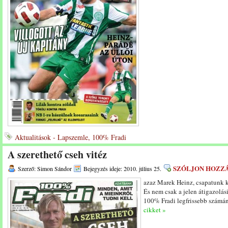
Aktualitások - Lapszemle, 100% Fradi
A szerethető cseh vitéz
SZÓLJON HOZZ
Szerző: Simon Sándor
Bejegyzés ideje: 2010. július 25.
azaz Marek Heinz, csapatunk 
És nem csak a jelen átigazolás
100% Fradi legfrissebb számá
cikket »