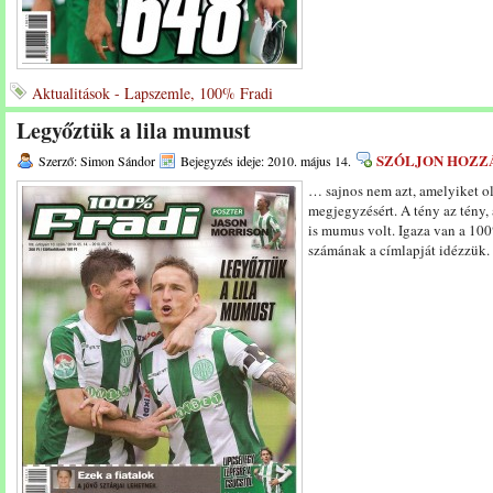
Aktualitások - Lapszemle, 100% Fradi
Legyőztük a lila mumust
SZÓLJON HOZZ
Szerző: Simon Sándor
Bejegyzés ideje: 2010. május 14.
… sajnos nem azt, amelyiket o
megjegyzésért. A tény az tény, 
is mumus volt. Igaza van a 10
számának a címlapját idézzük.