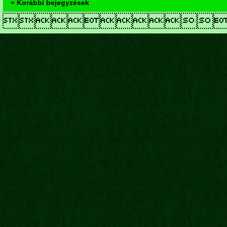
« Korábbi bejegyzések
