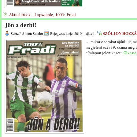
Aktualitások - Lapszemle, 100% Fradi
Jön a derbi!
SZÓLJON HOZZÁ
Szerző: Simon Sándor
Bejegyzés ideje: 2010. május 1.
… mikor e sorokat ajánljuk, má
megjelent ezévi 9. száma még 
címlapon jelentkezett.
Olvassa 