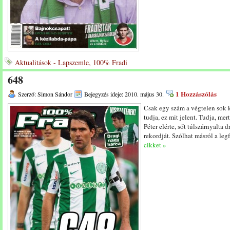
Aktualitások - Lapszemle, 100% Fradi
648
1 Hozzászólás
Szerző: Simon Sándor
Bejegyzés ideje: 2010. május 30.
Csak egy szám a végtelen sok 
tudja, ez mit jelent. Tudja, mert
Péter elérte, sőt túlszárnyalta 
rekordját. Szólhat másról a le
cikket »