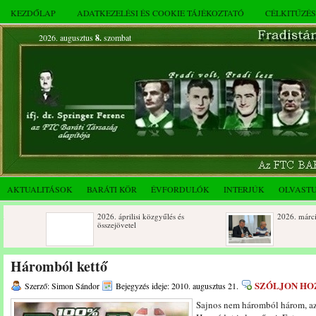
KEZDŐLAP
ADATKEZELÉSI ÉS COOKIE TÁJÉKOZTATÓ
CÉLKITŰZÉ
2026. augusztus
8.
szombat
AKTUALITÁSOK
BARÁTI KÖR
ÉVFORDULÓK
INTERJÚK
OLVAST
2026. áprilisi közgyűlés és
2026. márciusi összejöve
összejövetel
Születésnapi koszorúzások
Rendkívüli közgyűlés és
Háromból kettő
novemberi összejövetel
SZÓLJON HO
Szerző: Simon Sándor
Bejegyzés ideje: 2010. augusztus 21.
Az FTC Baráti Kör 2025. októberi
Sajnos nem háromból három, az
összejövetel