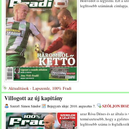
Honvédot is legyőzni. Ezt a sz
legfrissebb számának címlapja
Aktualitások - Lapszemle, 100% Fradi
Villogott az új kapitány
SZÓLJON HO
Szerző: Simon Sándor
Bejegyzés ideje: 2010. augusztus 7.
azaz Rósa Dénes és az általa is 
természetesebb, hogy a győzte
legfrissebb száma is foglalkozi