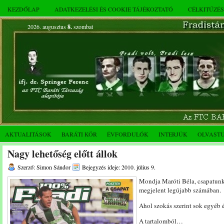
KEZDŐLAP
ADATKEZELÉSI ÉS COOKIE TÁJÉKOZTATÓ
CÉLKITŰZÉ
2026. augusztus
8.
szombat
AKTUALITÁSOK
BARÁTI KÖR
ÉVFORDULÓK
INTERJÚK
OLVAST
Nagy lehetőség előtt állok
Szerző: Simon Sándor
Bejegyzés ideje: 2010. július 9.
Mondja Maróti Béla, csapatunk
megjelent legújabb számában.
Ahol szokás szerint sok egyéb é
A tartalomból…