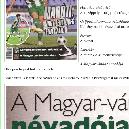
Maróti, a későn érő
A középpályás nagy lehetőség
Golfparadicsomban erősödtün
Kemény munka és az első mecc
Poszter
A csapat
Sorsolás
A mieink őszi menetrendje
A Magyar-vándor névadója
Olimpiai bajnokból sportvezető
Ami ezúttal a Baráti Kör rovatának is tekinthető, hiszen a beszélgetést mi készít