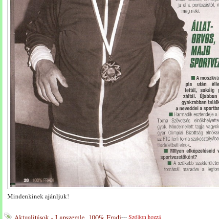
Mindenkinek ajánljuk!
Aktualitások - Lapszemle, 100% Fradi
---
Szóljon hozzá