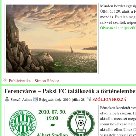
Minden kezdet egy új
Üllői út 129. alatt, a
mondás. És talán még
szívvel szorítók népe
Olvassa el a teljes cik
Publicisztika - Simon Sándor
Ferencváros – Paksi FC találkozók a történelembe
SZÓLJON HOZZÁ
Szerző: Admin
Bejegyzés ideje: 2010. július 28.
Pénteken kezdetét ves
élvonalbeli szezon. 
aktuális meccset mege
soron következő bajn
aktuális ellenfélhez 
visszatekintéssel ves