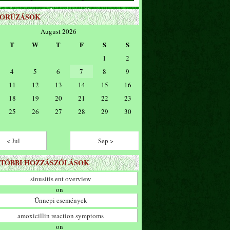
ZORÚZÁSOK
August 2026
T
W
T
F
S
S
1
2
4
5
6
7
8
9
11
12
13
14
15
16
18
19
20
21
22
23
25
26
27
28
29
30
< Jul
Sep >
TÓBBI HOZZÁSZÓLÁSOK
sinusitis ent overview
on
Ünnepi események
amoxicillin reaction symptoms
on