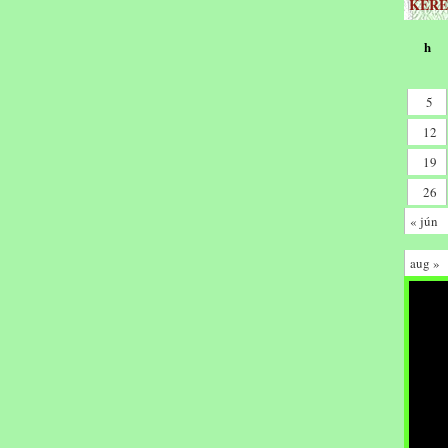
KERE
h
5
12
19
26
« jún
aug »