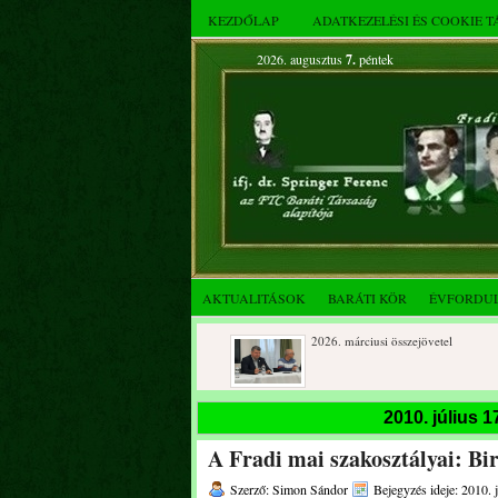
KEZDŐLAP
ADATKEZELÉSI ÉS COOKIE 
2026. augusztus
7.
péntek
AKTUALITÁSOK
BARÁTI KÖR
ÉVFORDU
2026. áprilisi közgyűlés és
2026. márciusi összejövetel
összejövetel
Rendkívüli közgyűlés és a 2025.
Dálnoki József 90 éves
2010. július 
novemberi összejövetel
A Fradi mai szakosztályai: Bir
Szerző: Simon Sándor
Bejegyzés ideje: 2010. j