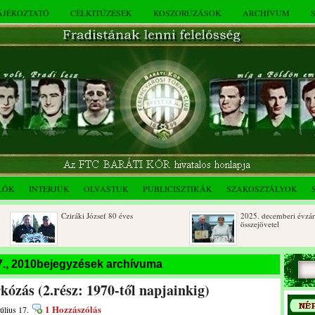
TÁJÉKOZTATÓ
CÉLKITŰZÉSEK
KOSZORÚZÁSOK
ARCHÍVUM
LÓK
INTERJÚK
OLVASTUK
PUBLICISZTIKÁK
SZAKOSZTÁLYOK
Cziráki József 80 éves
2025. decemberi évzáró
összejövetel
Albert Flórián sírjának
Az FTC Baráti Kör 2025. ok
17., 2010bejegyzések archívuma
megkoszorúzása
összejövetel
kózás (2.rész: 1970-től napjainkig)
1 Hozzászólás
úlius 17.