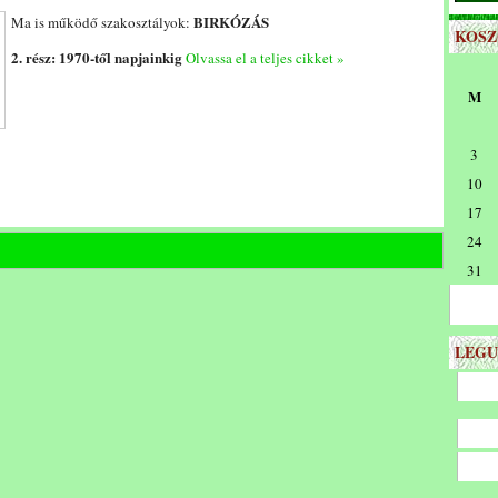
BIRKÓZÁS
Ma is működő szakosztályok:
KOS
2. rész: 1970-től napjainkig
Olvassa el a teljes cikket »
M
3
10
17
24
31
LEGU