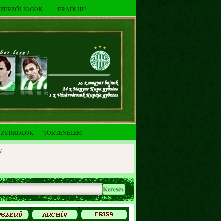
SZERZŐI JOGOK
FRADI.HU
SZURKOLÓK
TÖRTÉNELEM
tóberi