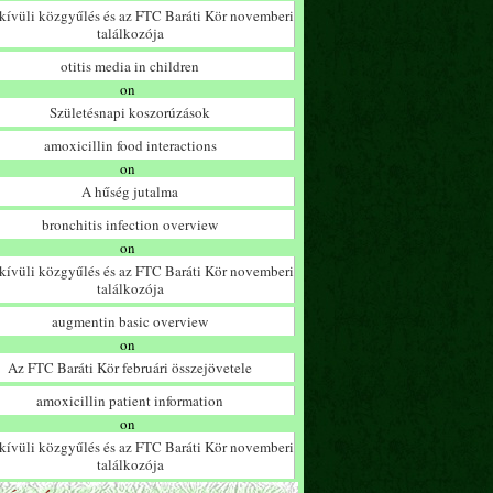
ívüli közgyűlés és az FTC Baráti Kör novemberi
találkozója
otitis media in children
on
Születésnapi koszorúzások
amoxicillin food interactions
on
A hűség jutalma
bronchitis infection overview
on
ívüli közgyűlés és az FTC Baráti Kör novemberi
találkozója
augmentin basic overview
on
Az FTC Baráti Kör februári összejövetele
amoxicillin patient information
on
ívüli közgyűlés és az FTC Baráti Kör novemberi
találkozója