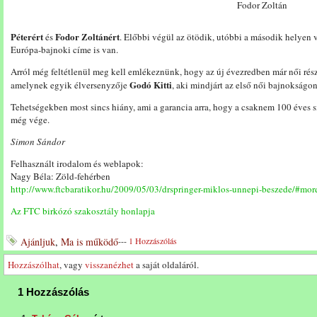
Fodor Zoltán
Péterért
Fodor Zoltánért
és
. Előbbi végül az ötödik, utóbbi a második helyen 
Európa-bajnoki címe is van.
Arról még feltétlenül meg kell emlékeznünk, hogy az új évezredben már női rész
Godó Kitti
amelynek egyik élversenyzője
, aki mindjárt az első női bajnokságo
Tehetségekben most sincs hiány, ami a garancia arra, hogy a csaknem 100 éves s
még vége.
Simon Sándor
Felhasznált irodalom és weblapok:
Nagy Béla: Zöld-fehérben
http://www.ftcbaratikor.hu/2009/05/03/drspringer-miklos-unnepi-beszede/#mo
Az FTC birkózó szakosztály honlapja
Ajánljuk
,
Ma is működő
---
1 Hozzászólás
Hozzászólhat
, vagy
visszanézhet
a saját oldaláról.
1 Hozzászólás