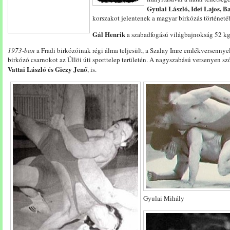
Gyulai László, Idei Lajos, Ba
korszakot jelentenek a magyar birkózás történeté
Gál Henrik
a szabadfogású világbajnokság 52 kg-
1973-ban
a Fradi birkózóinak régi álma teljesült, a Szalay Imre emlékversennye
birkózó csarnokot az Üllöi úti sporttelep területén. A nagyszabású versenyen sző
Vattai László és Giczy Jenő
, is.
Gyulai Mihály