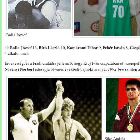
Balla József
Balla József
Bíró László
Komáromi Tibor
Fehér István
Gásp
el:
13,
10,
9,
8,
4 alkalommal.
Érdekesség, és a Fradi családra jellemző, hogy Kruj Iván csapatában ott szerepelt
Növényi Norbert
édesapja ötvenes évekbeli bajnoki aranyát
1992-ben
szintén 
Sike András