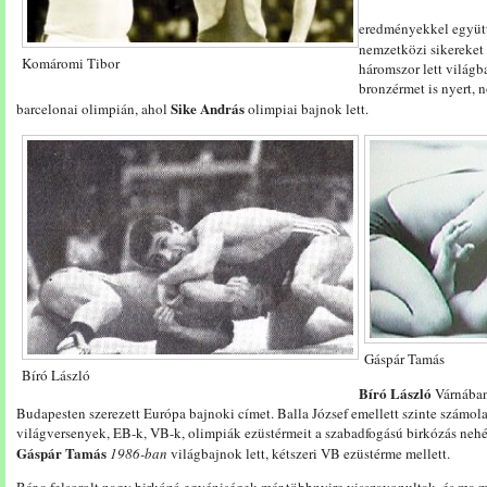
eredményekkel együtt
nemzetközi sikereket 
Komáromi Tibor
háromszor lett világb
bronzérmet is nyert, 
Sike András
barcelonai olimpián, ahol
olimpiai bajnok lett.
Gáspár Tamás
Bíró László
Bíró László
Várnába
Budapesten szerezett Európa bajnoki címet. Balla József emellett szinte számol
világversenyek, EB-k, VB-k, olimpiák ezüstérmeit a szabadfogású birkózás nehé
Gáspár Tamás
1986-ban
világbajnok lett, kétszeri VB ezüstérme mellett.