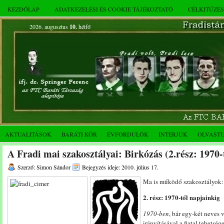
KEZDŐLAP
ADATKEZELÉSI ÉS COOKIE TÁJÉKOZTATÓ
CÉLKITŰZÉ
2026. augusztus
10.
hétfő
AKTUALITÁSOK
BARÁTI KÖR
ÉVFORDULÓK
INTERJÚK
OLVAST
A Fradi mai szakosztályai: Birkózás (2.rész: 1970-
Szerző: Simon Sándor
Bejegyzés ideje: 2010. július 17.
Ma is működő szakosztályok
2. rész: 1970-től napjainkig
1970-ben
, bár egy-két neves 
irányításával a fiatal tehetség