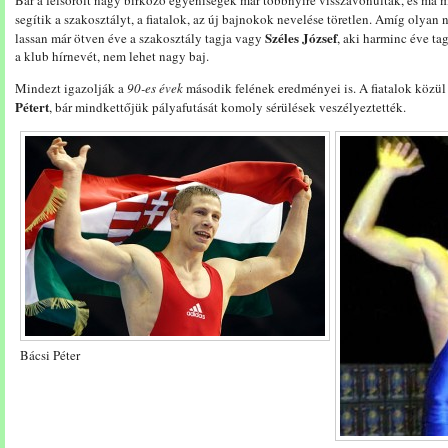
Bár a felsorolt nagy birkózó egyéniségek már többnyire visszavonultak, és ma 
segítik a szakosztályt, a fiatalok, az új bajnokok nevelése töretlen. Amíg olya
Széles József
lassan már ötven éve a szakosztály tagja vagy
, aki harminc éve ta
a klub hírnevét, nem lehet nagy baj.
Mindezt igazolják a
90-es évek
második felének eredményei is. A fiatalok közül
Pétert
, bár mindkettőjük pályafutását komoly sérülések veszélyeztették.
Bácsi Péter