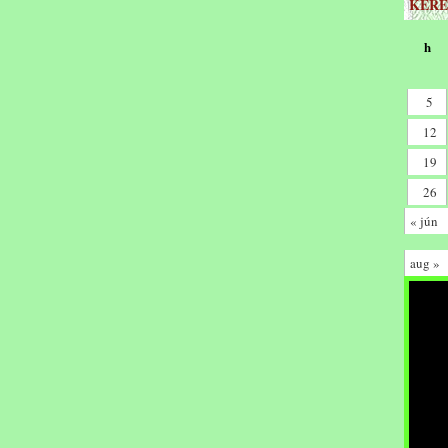
KERE
h
5
12
19
26
« jún
aug »