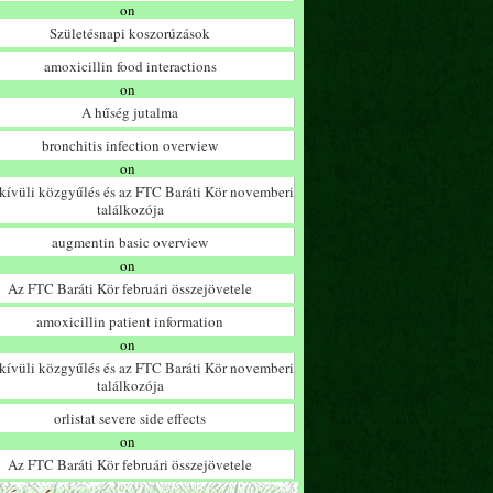
on
Születésnapi koszorúzások
amoxicillin food interactions
on
A hűség jutalma
bronchitis infection overview
on
ívüli közgyűlés és az FTC Baráti Kör novemberi
találkozója
augmentin basic overview
on
Az FTC Baráti Kör februári összejövetele
amoxicillin patient information
on
ívüli közgyűlés és az FTC Baráti Kör novemberi
találkozója
orlistat severe side effects
on
Az FTC Baráti Kör februári összejövetele