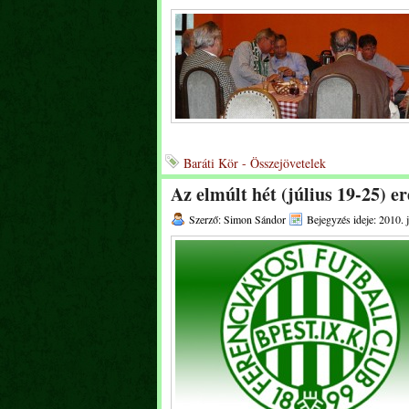
Baráti Kör - Összejövetelek
Az elmúlt hét (július 19-25) e
Szerző: Simon Sándor
Bejegyzés ideje: 2010. j