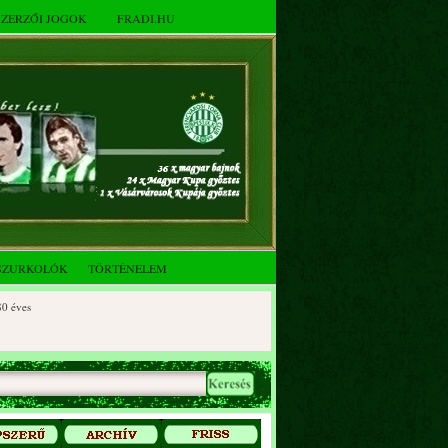
SZERZŐI JOGOK
FRADI.HU
SZURKOLÓK
TÖRTÉNELEM
ves
éves