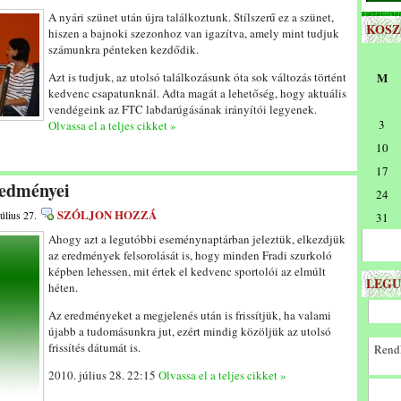
A nyári szünet után újra találkoztunk. Stílszerű ez a szünet,
KOS
hiszen a bajnoki szezonhoz van igazítva, amely mint tudjuk
számunkra pénteken kezdődik.
Azt is tudjuk, az utolsó találkozásunk óta sok változás történt
M
kedvenc csapatunknál. Adta magát a lehetőség, hogy aktuális
vendégeink az FTC labdarúgásának irányítói legyenek.
3
Olvassa el a teljes cikket »
10
17
redményei
24
SZÓLJON HOZZÁ
úlius 27.
31
Ahogy azt a legutóbbi eseménynaptárban jeleztük, elkezdjük
az eredmények felsorolását is, hogy minden Fradi szurkoló
képben lehessen, mit értek el kedvenc sportolói az elmúlt
LEGU
héten.
Az eredményeket a megjelenés után is frissítjük, ha valami
újabb a tudomásunkra jut, ezért mindig közöljük az utolsó
frissítés dátumát is.
Rendk
2010. július 28. 22:15
Olvassa el a teljes cikket »