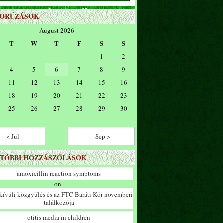
ZORÚZÁSOK
August 2026
T
W
T
F
S
S
1
2
4
5
6
7
8
9
11
12
13
14
15
16
18
19
20
21
22
23
25
26
27
28
29
30
< Jul
Sep >
TÓBBI HOZZÁSZÓLÁSOK
amoxicillin reaction symptoms
on
ívüli közgyűlés és az FTC Baráti Kör novemberi
találkozója
otitis media in children