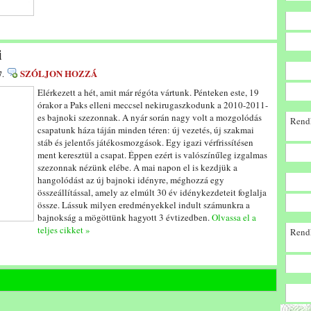
i
SZÓLJON HOZZÁ
7.
Elérkezett a hét, amit már régóta vártunk. Pénteken este, 19
órakor a Paks elleni meccsel nekirugaszkodunk a 2010-2011-
es bajnoki szezonnak. A nyár során nagy volt a mozgolódás
Rendk
csapatunk háza táján minden téren: új vezetés, új szakmai
stáb és jelentős játékosmozgások. Egy igazi vérfrissítésen
ment keresztül a csapat. Éppen ezért is valószínűleg izgalmas
szezonnak nézünk elébe. A mai napon el is kezdjük a
hangolódást az új bajnoki idényre, méghozzá egy
összeállítással, amely az elmúlt 30 év idénykezdeteit foglalja
össze. Lássuk milyen eredményekkel indult számunkra a
bajnokság a mögöttünk hagyott 3 évtizedben.
Olvassa el a
teljes cikket »
Rendk