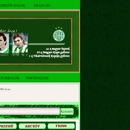
SZERZŐI JOGOK
FRADI.HU
SZURKOLÓK
TÖRTÉNELEM
es
ves