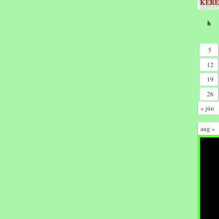
KERE
h
5
12
19
26
« jún
aug »