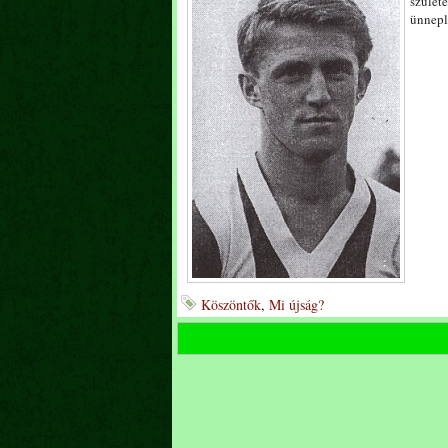
szület
ünnepl
Köszöntők
,
Mi újság?