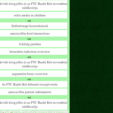
ívüli közgyűlés és az FTC Baráti Kör novemberi
találkozója
otitis media in children
on
Születésnapi koszorúzások
amoxicillin food interactions
on
A hűség jutalma
bronchitis infection overview
on
ívüli közgyűlés és az FTC Baráti Kör novemberi
találkozója
augmentin basic overview
on
Az FTC Baráti Kör februári összejövetele
amoxicillin patient information
on
ívüli közgyűlés és az FTC Baráti Kör novemberi
találkozója