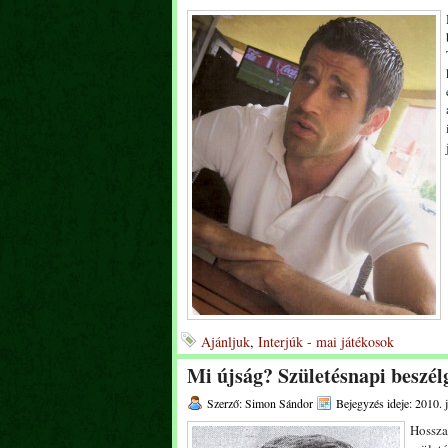
Ajánljuk
,
Interjúk - mai játékosok
Mi újság? Születésnapi beszél
Szerző: Simon Sándor
Bejegyzés ideje: 2010. j
Hossza