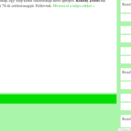
Kökény József
ésnap, egy szép kerek születésnap adott apropót.
ma
Rendk
i 70-ik születésnapját. Felhívtuk.
Olvassa el a teljes cikket »
Rendk
Rendk