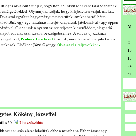
Hűséges olvasóink tudják, hogy honlapunkon időnként találkozhatnak
KOS
beszélgetésekkel. Olyannyira tudják, hogy kifejezetten várják azokat.
Tavasszal egyfajta hagyományt teremtettünk, amikor hétről hétre
közöltünk egy-egy tartalmas interjút csapatunk játékosaival vagy éppen
M
edzőivel. Csapatunk a nyáron szinte teljesen kicserélődött, elegendő
alapot adva az őszi szezon beszélgetéseihez. A sort az új szakmai
Prukner Lászlóval
igazgatóval,
kezdtük, most hétről-hétre jöhetnek a
3
Józsi György
játékosok. Elsőként
.
Olvassa el a teljes cikket »
10
17
24
31
LEGU
getés Kökény Józseffel
2 hozzászólás
úlius 30.
bb szünet után életet lehelünk ebbe a rovatba is. Ehhez ismét egy