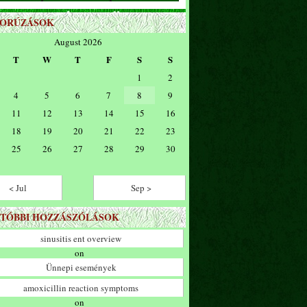
ZORÚZÁSOK
August 2026
T
W
T
F
S
S
1
2
4
5
6
7
8
9
11
12
13
14
15
16
18
19
20
21
22
23
25
26
27
28
29
30
< Jul
Sep >
TÓBBI HOZZÁSZÓLÁSOK
sinusitis ent overview
on
Ünnepi események
amoxicillin reaction symptoms
on