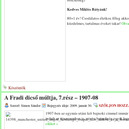
bölcsesség)
Kedves Miklós Bátyánk!
80+1 év! Csodálatos életkor, főleg akk
küzdelmes, tartalmas éveket takar!
Olvas
Köszöntők
A Fradi dicső múltja, 7.rész – 1907-08
SZÓLJON HOZZ
Szerző: Simon Sándor
Bejegyzés ideje: 2009. január 30.
1907-ben az egymás utáni két bajnoki címmel immár 
indult az új szezonban is, mint a bajnokság egyik le
cikket »