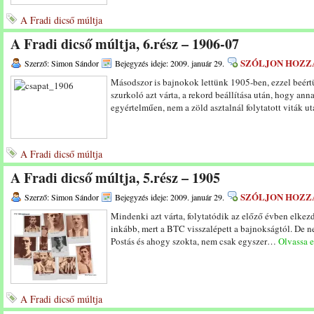
A Fradi dicső múltja
A Fradi dicső múltja, 6.rész – 1906-07
SZÓLJON HOZZ
Szerző: Simon Sándor
Bejegyzés ideje: 2009. január 29.
Másodszor is bajnokok lettünk 1905-ben, ezzel beért
szurkoló azt várta, a rekord beállítása után, hogy an
egyértelműen, nem a zöld asztalnál folytatott viták u
A Fradi dicső múltja
A Fradi dicső múltja, 5.rész – 1905
SZÓLJON HOZZ
Szerző: Simon Sándor
Bejegyzés ideje: 2009. január 29.
Mindenki azt várta, folytatódik az előző évben elke
inkább, mert a BTC visszalépett a bajnokságtól. De ne
Postás és ahogy szokta, nem csak egyszer…
Olvassa e
A Fradi dicső múltja