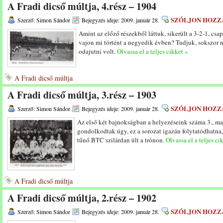
A Fradi dicső múltja, 4.rész – 1904
SZÓLJON HOZZ
Szerző: Simon Sándor
Bejegyzés ideje: 2009. január 28.
Amint az előző részekből láttuk, sikerült a 3-2-1, csap
vajon mi történt a negyedik évben? Tudjuk, sokszor 
odajutni volt.
Olvassa el a teljes cikket »
A Fradi dicső múltja
A Fradi dicső múltja, 3.rész – 1903
SZÓLJON HOZZ
Szerző: Simon Sándor
Bejegyzés ideje: 2009. január 28.
Az első két bajnokságban a helyezéseink száma 3., ma
gondolkodtak úgy, ez a sorozat igazán folytatódhatna,
tűnő BTC szilárdan ült a trónon.
Olvassa el a teljes ci
A Fradi dicső múltja
A Fradi dicső múltja, 2.rész – 1902
SZÓLJON HOZZ
Szerző: Simon Sándor
Bejegyzés ideje: 2009. január 28.