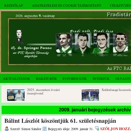
KEZDŐLAP
ADATKEZELÉSI ÉS COOKIE TÁJÉKOZTATÓ
CÉLKITŰZÉ
2026. augusztus
9.
vasárnap
AKTUALITÁSOK
BARÁTI KÖR
ÉVFORDULÓK
INTERJÚK
OLVAST
2025. decemberi évzáró
Születésnapi koszorúzások
összejövetel
2009. januári bejegyzések archí
Bálint Lászlót köszöntjük 61. születésnapján
SZÓLJON HOZZ
Szerző: Simon Sándor
Bejegyzés ideje: 2009. január 31.