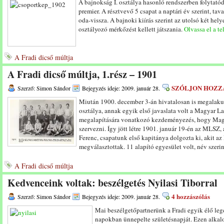
A bajnokság I. osztálya hasonló rendszerben folytató
premier. A résztvevő 5 csapat a naptári év szerint, tav
oda-vissza. A bajnoki kiírás szerint az utolsó két helye
osztályozó mérkőzést kellett játszania.
Olvassa el a te
A Fradi dicső múltja
A Fradi dicső múltja, 1.rész – 1901
SZÓLJON HOZZ
Szerző: Simon Sándor
Bejegyzés ideje: 2009. január 28.
Miután 1900. december 3-án hivatalosan is megalakul
osztálya, annak egyik első javaslata volt a Magyar 
megalapítására vonatkozó kezdeményezés, hogy Magy
szervezni. Így jött létre 1901. január 19-én az MLSZ
Ferenc, csapatunk első kapitánya dolgozta ki, akit az
megválasztottak. 11 alapító egyesület volt, név szeri
A Fradi dicső múltja
Kedvenceink voltak: beszélgetés Nyilasi Tiborral
4 hozzászólás
Szerző: Simon Sándor
Bejegyzés ideje: 2009. január 28.
Mai beszélgetőpartnerünk a Fradi egyik élő lege
napokban ünnepelte születésnapját. Ezen alkal