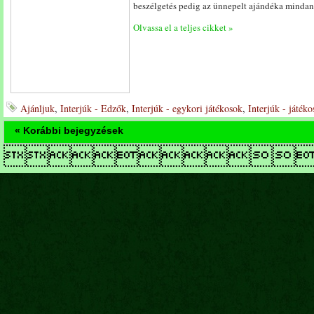
beszélgetés pedig az ünnepelt ajándéka minda
Olvassa el a teljes cikket »
Ajánljuk
,
Interjúk - Edzők
,
Interjúk - egykori játékosok
,
Interjúk - játéko
« Korábbi bejegyzések
