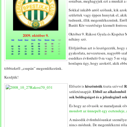
soraiban, meghagyjuk ezt a munkát a s
Sokkal inkább arról szólunk, kik azok
születtek vagy éppen hunytak el, akik
tudnunk, illik megemlékeznünk. Erről 
Baráti Kör vezetősége kiemelt fontoss
Október 9. Rákosi Gyula és Kispéter 
néhány szó.
Elöljáróban azt is leszögezzük, hogy 
gyakorlata, nevezetesen, nagyobb sza
esedékes évforduló 0-ra vagy 5-re vég
honlapra úgy, hogy azokról, akik ebbe
többiekről „csupán” megemlékezünk.
Kezdjük!
köszöntsük
R
Először is
tiszta szívvel
Ebből az alkalomból 
születésnapját.
sok boldogságot és a jelenleginél so
És hogy az olvasók se maradjanak olv
mondott az ünnepelt egy esztendeje, 
A második évfordulósunkat személyes
nincs módunk. De megemlékezni róla 