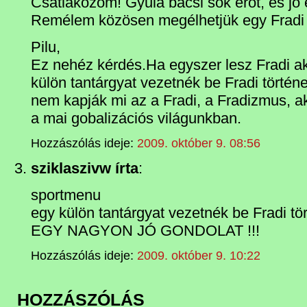
Csatlakozom! Gyula bácsi sok erőt, és jó
Remélem közösen megélhetjük egy Fradi b
Pilu,
Ez nehéz kérdés.Ha egyszer lesz Fradi ak
külön tantárgyat vezetnék be Fradi történ
nem kapják mi az a Fradi, a Fradizmus, 
a mai gobalizációs világunkban.
Hozzászólás ideje:
2009. október 9. 08:56
sziklaszivw írta
:
sportmenu
egy külön tantárgyat vezetnék be Fradi t
EGY NAGYON JÓ GONDOLAT !!!
Hozzászólás ideje:
2009. október 9. 10:22
HOZZÁSZÓLÁS