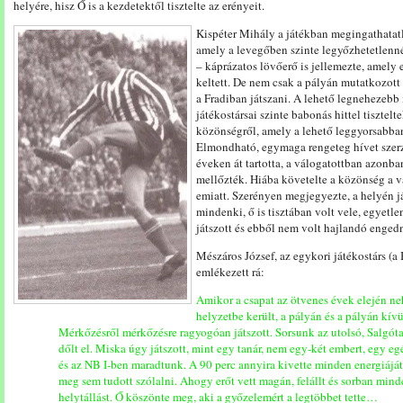
helyére, hisz Ő is a kezdetektől tisztelte az erényeit.
Kispéter Mihály a játékban megingathatatl
amely a levegőben szinte legyőzhetetlenné
– káprázatos lövőerő is jellemezte, amely e
keltett. De nem csak a pályán mutatkozott 
a Fradiban játszani. A lehető legnehezebb i
játékostársai szinte babonás hittel tiszte
közönségről, amely a lehető leggyorsabban
Elmondható, egymaga rengeteg hívet szerz
éveken át tartotta, a válogatottban azonba
mellőzték. Hiába követelte a közönség a 
emiatt. Szerényen megjegyezte, a helyén já
mindenki, ő is tisztában volt vele, egyetle
játszott és ebből nem volt hajlandó engedn
Mészáros József, az egykori játékostárs (a
emlékezett rá:
Amikor a csapat az ötvenes évek elején ne
helyzetbe került, a pályán és a pályán kívül 
Mérkőzésről mérkőzésre ragyogóan játszott. Sorsunk az utolsó, Salgóta
dőlt el. Miska úgy játszott, mint egy tanár, nem egy-két embert, egy eg
és az NB I-ben maradtunk. A 90 perc annyira kivette minden energiájá
meg sem tudott szólalni. Ahogy erőt vett magán, felállt és sorban mi
helytállást. Ő köszönte meg, aki a győzelemért a legtöbbet tette…