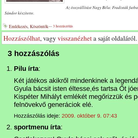
Az összeállítást Nagy Béla: Fradisták futb
Sándor készítette.
Emlékezés
,
Köszöntők
---
3 hozzászólás
Hozzászólhat
, vagy
visszanézhet
a saját oldaláról.
3 hozzászólás
Pilu írta
:
Két játékos akikről mindenkinek a legendá
Gyula bácsit isten éltesse,és tartsa Őt j
Kispéter Mihályt emlékét megőrizzük és pé
felnövekvő generáciok elé.
Hozzászólás ideje:
2009. október 9. 07:43
sportmenu írta
: