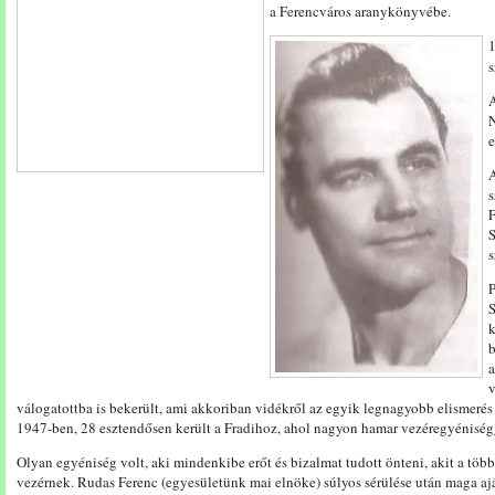
a Ferencváros aranykönyvébe.
1
s
A
N
e
A
s
F
S
s
P
S
k
b
a
v
válogatottba is bekerült, ami akkoriban vidékről az egyik legnagyobb elismerés 
1947-ben, 28 esztendősen került a Fradihoz, ahol nagyon hamar vezéregyéniségg
Olyan egyéniség volt, aki mindenkibe erőt és bizalmat tudott önteni, akit a töb
vezérnek. Rudas Ferenc (egyesületünk mai elnöke) súlyos sérülése után maga ajá