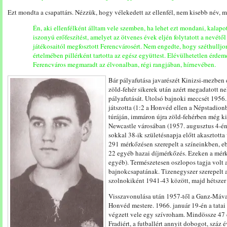
Ezt mondta a csapattárs. Nézzük, hogy vélekedett az ellenfél, nem kisebb név, 
Én, aki ellenfélként álltam vele szemben, ha lehet ezt mondani, kalapo
iszonyú erőfeszítést, amelyet az ötvenes évek eljén folytatott a nevétő
játékosaitól megfosztott Ferencvárosért. Nem engedte, hogy széthulljon
értelmében pillérként tartotta az egész együttest. Elévülhetetlen érde
Ferencváros megmaradt az élvonalban, régi rangjában, hírnevében.
Bár pályafutása javarészét Kinizsi-mezben é
zöld-fehér sikerek után azért megadatott ne
pályafutását. Utolsó bajnoki meccsét 1956.
játszotta (1:2 a Honvéd ellen a Népstadionba
túráján, immáron újra zöld-fehérben még kil
Newcastle városában (1957. augusztus 4-én
sokkal 38-ik születésnapja előtt akasztott
291 mérkőzésen szerepelt a színeinkben, e
22 egyéb hazai díjmérkőzés. Ezeken a mérkő
egyéb). Természetesen oszlopos tagja volt 
bajnokcsapatának. Tizenegyszer szerepelt 
szolnokiként 1941-43 között, majd hétszer 
Visszavonulása után 1957-től a Ganz-Mávag
Honvéd mestere. 1966. január 19-én a tatai
végzett vele egy szívroham. Mindössze 47 e
Fradiért, a futballért annyit dobogot, szá