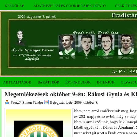
KEZDŐLAP
ADATKEZELÉSI ÉS COOKIE TÁJÉKOZTATÓ
CÉLKITŰZÉ
2026. augusztus
7.
péntek
AKTUALITÁSOK
BARÁTI KÖR
ÉVFORDULÓK
INTERJÚK
OLVAST
Megemlékezések október 9-én: Rákosi Gyula és K
Szerző: Simon Sándor
Bejegyzés ideje: 2009. október 8.
Nem, nem arról emlékezünk meg, hogy 
év 282. napja és az évből még 83 nap v
Nem is arról szólunk, hogy kik ünnep
közül egyébként Dénes és Ábrahám). Ső
meccseket játszott a Fradi ezen a napo