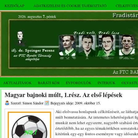
KEZDŐLAP
ADATKEZELÉSI ÉS COOKIE TÁJÉKOZTATÓ
CÉLKITŰZÉ
2026. augusztus
7.
péntek
AKTUALITÁSOK
BARÁTI KÖR
ÉVFORDULÓK
INTERJÚK
OLVAST
Magyar bajnoki múlt, 1.rész. Az első lépések
Szerző: Simon Sándor
Bejegyzés ideje: 2009. október 15.
Aki elolvassa honlapunk célkitűzéseit, az láthatj
múlt bemutatására. Az internetes lehetőségeket f
munkát nem lehet egyszerre, nagyobb szabású ér
értetődőbb, ha az egyes témakörökben sorozatoka
kitérünk egy-egy fontos eseményre vagy időszakr