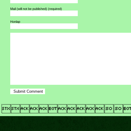
Mail (will not be published)
(required)
Honlap
