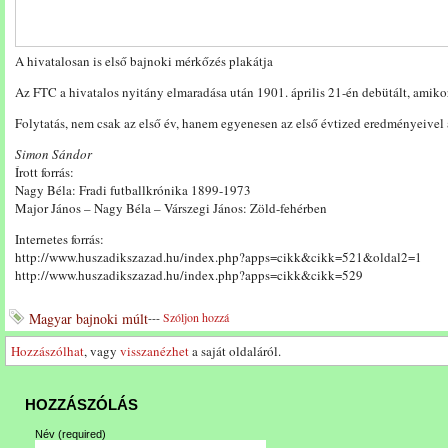
A hivatalosan is első bajnoki mérkőzés plakátja
Az FTC a hivatalos nyitány elmaradása után 1901. április 21-én debütált, amiko
Folytatás, nem csak az első év, hanem egyenesen az első évtized eredményeivel
Simon Sándor
Írott forrás:
Nagy Béla: Fradi futballkrónika 1899-1973
Major János – Nagy Béla – Várszegi János: Zöld-fehérben
Internetes forrás:
http://www.huszadikszazad.hu/index.php?apps=cikk&cikk=521&oldal2=1
http://www.huszadikszazad.hu/index.php?apps=cikk&cikk=529
Magyar bajnoki múlt
---
Szóljon hozzá
Hozzászólhat
, vagy
visszanézhet
a saját oldaláról.
HOZZÁSZÓLÁS
Név
(required)