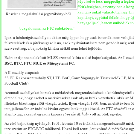
képviselve lesz, mégpedig a legfon
főtitkárságban, amennyiben a közgy
kapitányunkat választotta meg. E 
Részlet a megalakulási jegyzőkönyvből
kapitányt, egyúttal felkéri, hogy új 
hanyagolja el, hanem működjék tov
buzgalommal az FTC érdekében.”
Igaz, a labdarúgás szabályait ekkor még éppen hogy csak ismerték, nem volt ját
felszerelések és a játékosigazolásra, azok nyilvántartására nem gondolt még senk
szervezettség, a bajnokság kiírása nélkül nem lehet fejlődés.
Ezért az újonnan alakított MLSZ azonnal kiírta a első bajnokságokat. Az I. osztá
BSC, BTC, FTC, MUE és Műegyetemi FC
.
A II. osztály csapatai:
33 FC, Rákosszentmihály ST, UTE, BAC, Ganz Vagongyári Tisztviselők LE, M
Football Club).
Azonnali szabályokat hoztak a mérkőzések megrendezésének a körülményeiről 
elrendelték, hogy ezeket a mérkőzéseket csak olyan bírák vezethetik, akik az 
illetékes bizottsága előtt vizsgát tettek. Ilyen vizsgát 1901-ben, az első évben ö
tett, jellemzően az indulni kívánt egyesületek tagjai közül. Az FTC részéről az 
alapító tag, a csapat egykori kapusa
Procskó Mihály
volt az ötök egyike.
Az első bajnokság nyitányát 1901. február 10-re írták ki, a megrendezendő mér
terv szerint az FTC-BTC találkozó. Hozzá kell tenni, lett volna! A mérkőzést u