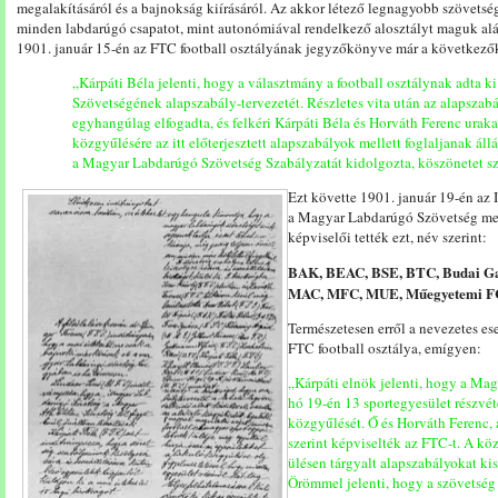
megalakításáról és a bajnokság kiírásáról. Az akkor létező legnagyobb szöve
minden labdarúgó csapatot, mint autonómiával rendelkező alosztályt maguk alá
1901. január 15-én az FTC football osztályának jegyzőkönyve már a következők
„Kárpáti Béla jelenti, hogy a választmány a football osztálynak adta 
Szövetségének alapszabály-tervezetét. Részletes vita után az alapszabá
egyhangúlag elfogadta, és felkéri Kárpáti Béla és Horváth Ferenc uraka
közgyűlésére az itt előterjesztett alapszabályok mellett foglaljanak áll
a Magyar Labdarúgó Szövetség Szabályzatát kidolgozta, köszönetet s
Ezt követte 1901. január 19-én az
a Magyar Labdarúgó Szövetség meg
képviselői tették ezt, név szerint:
BAK, BEAC, BSE, BTC, Budai Ga
MAC, MFC, MUE, Műegyetemi FC,
Természetesen erről a nevezetes e
FTC football osztálya, emígyen:
„Kárpáti elnök jelenti, hogy a Ma
hó 19-én 13 sportegyesület részvét
közgyűlését. Ő és Horváth Ferenc,
szerint képviselték az FTC-t. A köz
ülésen tárgyalt alapszabályokat ki
Örömmel jelenti, hogy a szövetség 