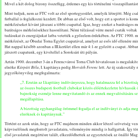
Mivel a két dolog bizony összefügg, érdemes egy kis történelmi visszapillantást
Mint tudjuk, nem az FTC volt az első sportegyesület, amelyik létrejött. Még csa
futballal is foglalkozni kezdett. De abban az első volt, hogy ezt a sportot is ko
mérkőzéseket kívánt játszani a többi csapattal. Igaz, hogy ezeket a barátságos 
barátságos mérkőzésekhez hasonlítani. Némi túlzással vérre menő csaták voltak
tudásukat és energiájukat latba vetették a győzelem érdekében. Az FTC 1900. má
mérkőzését, az Óbudai Torna Egylet csapatával, amelyet az esős idő ellenére mint
Hat nappal később azonban a III.kerület ellen már 4:1-re győzött a csapat. Abb
játszott csapatunk, egy kivétellel a Soroksári úti pályán.
Aztán 1900. december 3-án a Ferencvárosi Torna Club hivatalosan is megalakíto
elnöke
Kárpáti Béla
, I. kapitánya pedig
Horváth Ferenc
lett. Az új szakosztály
jegyzőkönyvileg megfogalmazta:
„7. Ezután az I.kapitány indítványozza, hogy hatalmazza fel a bizottság
az összes budapesti football clubokat közös előértekezletre hívhassák 
bajnokság eszméje lenne megvitatandó és az ennek megvalósítására sz
megállapítása.
A bizottság egyhangúlag örömmel fogadja el az indítványt és adja meg 
elnöknek és kapitánynak.”
Történt ez azok után, hogy az FTC majdnem minden akkor létező szövetség veze
képviselőinek megfontolt javaslataira, véleményére mindig is hallgattak. Így tö
első javaslatuk megértésre talált, elkezdődhettek az egyeztetések az önálló M