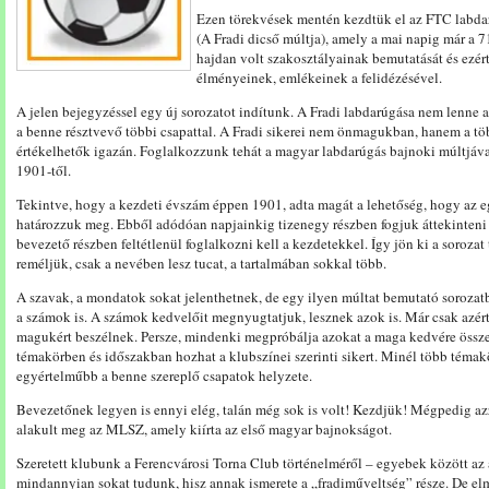
Ezen törekvések mentén kezdtük el az FTC labda
(A Fradi dicső múltja), amely a mai napig már a 71
hajdan volt szakosztályainak bemutatását és ezér
élményeinek, emlékeinek a felidézésével.
A jelen bejegyzéssel egy új sorozatot indítunk. A Fradi labdarúgása nem lenne
a benne résztvevő többi csapattal. A Fradi sikerei nem önmagukban, hanem a tö
értékelhetők igazán. Foglalkozzunk tehát a magyar labdarúgás bajnoki múltjáva
1901-től.
Tekintve, hogy a kezdeti évszám éppen 1901, adta magát a lehetőség, hogy az 
határozzuk meg. Ebből adódóan napjainkig tizenegy részben fogjuk áttekinteni
bevezető részben feltétlenül foglalkozni kell a kezdetekkel. Így jön ki a sorozat 
reméljük, csak a nevében lesz tucat, a tartalmában sokkal több.
A szavak, a mondatok sokat jelenthetnek, de egy ilyen múltat bemutató sorozatb
a számok is. A számok kedvelőit megnyugtatjuk, lesznek azok is. Már csak azért 
magukért beszélnek. Persze, mindenki megpróbálja azokat a maga kedvére össze
témakörben és időszakban hozhat a klubszínei szerinti sikert. Minél több témak
egyértelműbb a benne szereplő csapatok helyzete.
Bevezetőnek legyen is ennyi elég, talán még sok is volt! Kezdjük! Mégpedig a
alakult meg az MLSZ, amely kiírta az első magyar bajnokságot.
Szeretett klubunk a Ferencvárosi Torna Club történelméről – egyebek között az 
mindannyian sokat tudunk, hisz annak ismerete a „fradiműveltség” része. De e