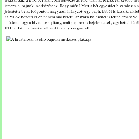
lejátszották, a BTC 5:1 arányban legyőzte az FTC-t, ám az MLSZ ezt később n
ismerte el bajnoki mérkőzésnek. Hogy miért? Mert a két egyesület hivatalosan 
jelentette be az időpontot, magyarul, hiányzott egy papír. Ebből is látszik, a kl
az MLSZ közötti ellentét nem mai keletű, az már a bölcsőnél is tetten érhető vol
adódott, hogy a hivatalos nyitány, amit papíron is bejelentettek, egy héttel késő
BTC a BSC-vel mérkőzött és 4:0 arányban győzött.