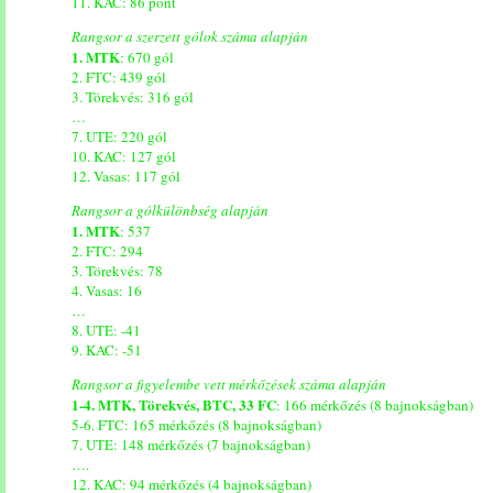
11. KAC: 86 pont
Rangsor a szerzett gólok száma alapján
1. MTK
: 670 gól
2. FTC: 439 gól
3. Törekvés: 316 gól
…
7. UTE: 220 gól
10. KAC: 127 gól
12. Vasas: 117 gól
Rangsor a gólkülönbség alapján
1. MTK
: 537
2. FTC: 294
3. Törekvés: 78
4. Vasas: 16
…
8. UTE: -41
9. KAC: -51
Rangsor a figyelembe vett mérkőzések száma alapján
1-4. MTK, Törekvés, BTC, 33 FC
: 166 mérkőzés (8 bajnokságban)
5-6. FTC: 165 mérkőzés (8 bajnokságban)
7. UTE: 148 mérkőzés (7 bajnokságban)
….
12. KAC: 94 mérkőzés (4 bajnokságban)