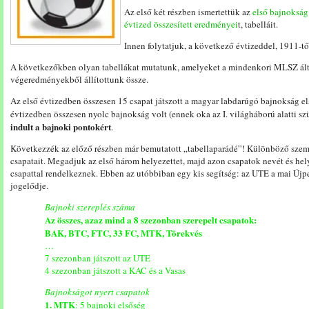
Az első két részben ismertettük az
első bajnokság 
évtized összesített eredményei
t, tabelláit.
Innen folytatjuk, a következő évtizeddel, 1911-tő
A következőkben olyan tabellákat mutatunk, amelyeket a mindenkori MLSZ álta
végeredményekből állítottunk össze.
Az első évtizedben összesen 15 csapat játszott a magyar labdarúgó bajnokság el
évtizedben összesen nyolc bajnokság volt (ennek oka az I. világháború alatti s
indult a bajnoki pontokért
.
Következzék az előző részben már bemutatott „tabellaparádé”! Különböző szem
csapatait. Megadjuk az első három helyezettet, majd azon csapatok nevét és hel
csapattal rendelkeznek. Ebben az utóbbiban egy kis segítség: az UTE a mai Új
jogelődje.
Bajnoki szereplés száma
Az összes, azaz mind a 8 szezonban szerepelt csapatok:
BAK, BTC, FTC, 33 FC, MTK, Törekvés
…
7 szezonban játszott az UTE
4 szezonban játszott a KAC és a Vasas
Bajnokságot nyert csapatok
1. MTK
: 5 bajnoki elsőség