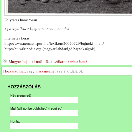
Folytatás hamarosan …
Az összeállítást készítette: Simon Sándor
Internetes forrás:
http://www.nemzetisport.hu/lexikon/20020729/bajnoki_mult/
http://hu.wikipedia.org (magyar labdarúgó bajnokságok)
Magyar bajnoki múlt
,
Statisztika
---
Szóljon hozzá
Hozzászólhat
, vagy
visszanézhet
a saját oldaláról.
HOZZÁSZÓLÁS
Név
(required)
Mail (will not be published)
(required)
Honlap