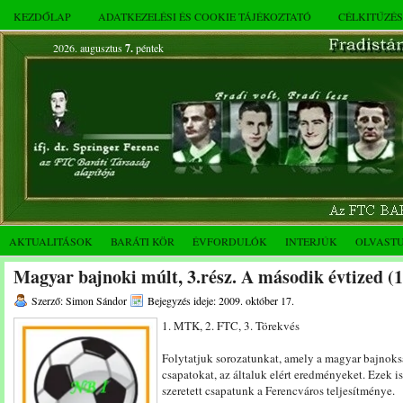
KEZDŐLAP
ADATKEZELÉSI ÉS COOKIE TÁJÉKOZTATÓ
CÉLKITŰZÉ
2026. augusztus
7.
péntek
AKTUALITÁSOK
BARÁTI KÖR
ÉVFORDULÓK
INTERJÚK
OLVAST
Magyar bajnoki múlt, 3.rész. A második évtized (
Szerző: Simon Sándor
Bejegyzés ideje: 2009. október 17.
1. MTK, 2. FTC, 3. Törekvés
Folytatjuk sorozatunkat, amely a magyar bajnoksá
csapatokat, az általuk elért eredményeket. Ezek 
szeretett csapatunk a Ferencváros teljesítménye.