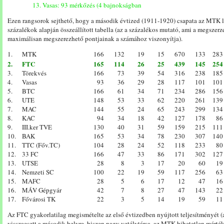
13. Vasas: 93 mérkőzés (4 bajnokságban
Ezen rangsorok sejthető, hogy a második évtized (1911-1920) csapata az MTK le
százalékok alapján összeállított tabella (az a százalékos mutató, ami a megszerz
maximálisan megszerezhető pontjainak a számához viszonyítja).
1.
MTK
166
132
19
15
670
133
283
2.
FTC
165
114
26
25
439
145
254
3.
Törekvés
166
73
39
54
316
238
185
4.
Vasas
93
36
29
28
117
101
101
5.
BTC
166
61
34
71
234
286
156
6.
UTE
148
53
33
62
220
261
139
7.
MAC
144
55
24
65
243
299
134
8.
KAC
94
34
18
42
127
178
86
9.
III.ker TVE
130
40
31
59
159
215
111
10.
BAK
165
53
34
78
230
307
140
11.
TTC (Főv.TC)
104
28
24
52
118
233
80
12.
33 FC
166
47
33
86
171
302
127
13.
UTSE
28
8
3
17
20
60
19
14.
Nemzeti SC
100
22
19
59
117
256
63
15.
MAFC
28
5
6
17
12
47
16
16.
MÁV Gépgyár
42
7
8
27
47
143
22
17.
Fővárosi TK
22
3
5
14
19
59
11
Az FTC gyakorlatilag megismételte az első évtizedben nyújtott teljesítményét 
visszaesett a második helyre, hiszen nagy vetélytársa, az MTK hihetetlen mérték