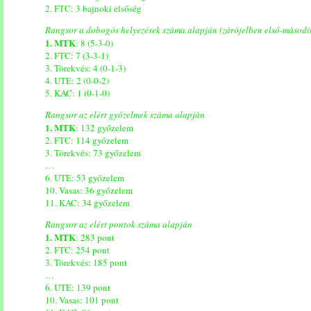
2. FTC: 3 bajnoki elsőség
Rangsor a dobogós helyezések száma alapján (zárójelben első-másodi
1. MTK
: 8 (5-3-0)
2. FTC: 7 (3-3-1)
3. Törekvés: 4 (0-1-3)
4. UTE: 2 (0-0-2)
5. KAC: 1 (0-1-0)
Rangsor az elért győzelmek száma alapján
1. MTK
: 132 győzelem
2. FTC: 114 győzelem
3. Törekvés: 73 győzelem
…
6. UTE: 53 győzelem
10. Vasas: 36 győzelem
11. KAC: 34 győzelem
Rangsor az elért pontok száma alapján
1. MTK
: 283 pont
2. FTC: 254 pont
3. Törekvés: 185 pont
…
6. UTE: 139 pont
10. Vasas: 101 pont