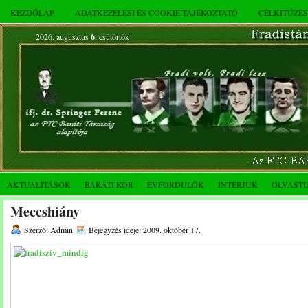
KEZDŐLAP
ADATKEZELÉSI ÉS COOKIE TÁJÉKOZTATÓ
CÉLKITŰZÉ
2026. augusztus
6.
csütörtök
AKTUALITÁSOK
BARÁTI KÖR
ÉVFORDULÓK
INTERJÚK
OLVAST
Meccshiány
Szerző: Admin
Bejegyzés ideje: 2009. október 17.