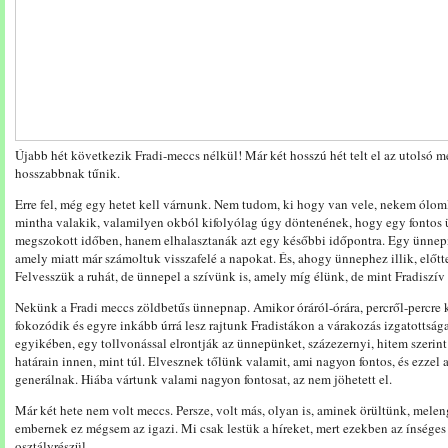
Újabb hét következik Fradi-meccs nélkül! Már két hosszú hét telt el az utolsó 
hosszabbnak tűnik.
Erre fel, még egy hetet kell várnunk. Nem tudom, ki hogy van vele, nekem ólom
mintha valakik, valamilyen okból kifolyólag úgy döntenének, hogy egy fonto
megszokott időben, hanem elhalasztanák azt egy későbbi időpontra. Egy ünnep
amely miatt már számoltuk visszafelé a napokat. És, ahogy ünnephez illik, előt
Felvesszük a ruhát, de ünnepel a szívünk is, amely míg élünk, de mint Fradiszí
Nekünk a Fradi meccs zöldbetűs ünnepnap. Amikor óráról-órára, percről-percre 
fokozódik és egyre inkább úrrá lesz rajtunk Fradistákon a várakozás izgatottsága
egyikében, egy tollvonással elrontják az ünnepünket, százezernyi, hitem szerin
határain innen, mint túl. Elvesznek tőlünk valamit, ami nagyon fontos, és ezzel 
generálnak. Hiába vártunk valami nagyon fontosat, az nem jöhetett el.
Már két hete nem volt meccs. Persze, volt más, olyan is, aminek örültünk, melen
embernek ez mégsem az igazi. Mi csak lestük a híreket, mert ezekben az ínséges
osztályrészül.