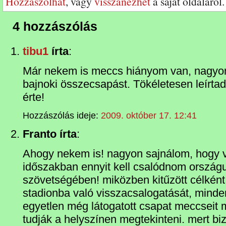
Hozzászólhat
, vagy
visszanézhet
a saját oldaláról.
4 hozzászólás
tibu1
írta
:
Már nekem is meccs hiányom van, nagyo
bajnoki összecsapást. Tökéletesen leírtad
érte!
Hozzászólás ideje:
2009. október 17. 12:41
Franto írta
:
Ahogy nekem is! nagyon sajnálom, hogy v
időszakban ennyit kell csalódnom országu
szövetségében! miközben kitűzött célként
stadionba való visszacsalogatását, mind
egyetlen még látogatott csapat meccseit
tudják a helyszínen megtekinteni. mert bi