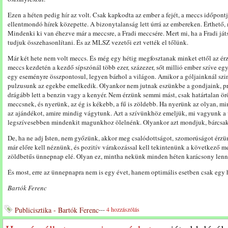
Ezen a héten pedig hír az volt. Csak kapkodta az ember a fejét, a meccs időpon
ellentmondó hírek közepette. A bizonytalanság lett úrrá az embereken. Érthet
Mindenki ki van éhezve már a meccsre, a Fradi meccsére. Mert mi, ha a Fradi já
tudjuk összehasonlítani. És az MLSZ vezetői ezt vették el tőlünk.
Már két hete nem volt meccs. És még egy hétig megfosztanak minket ettől az érzé
meccs kezdetén a kezdő sípszónál több ezer, százezer, sőt millió ember szíve 
egy eseményre összpontosul, legyen bárhol a világon. Amikor a góljainknál sz
pulzusunk az egekbe emelkedik. Olyankor nem jutnak eszünkbe a gondjaink, p
drágább lett a benzin vagy a kenyér. Nem érzünk semmi mást, csak határtalan ör
meccsnek, és nyerünk, az ég is kékebb, a fű is zöldebb. Ha nyerünk az olyan, 
az ajándékot, amire mindig vágytunk. Azt a szívünkhöz emeljük, mi vagyunk a 
legszívesebben mindenkit magunkhoz ölelnénk. Olyankor azt mondjuk, bárcsak e
De, ha ne adj Isten, nem győzünk, akkor meg csalódottságot, szomorúságot érzün
már előre kell néznünk, és pozitív várakozással kell tekintenünk a következő 
zöldbetűs ünnepnap elé. Olyan ez, mintha nekünk minden héten karácsony lenn
És most, erre az ünnepnapra nem is egy évet, hanem optimális esetben csak egy 
Bartók Ferenc
Publicisztika - Bartók Ferenc
---
4 hozzászólás