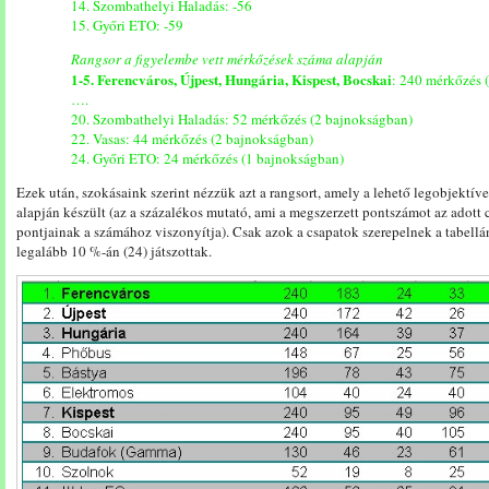
14. Szombathelyi Haladás: -56
15. Győri ETO: -59
Rangsor a figyelembe vett mérkőzések száma alapján
1-5. Ferencváros, Újpest, Hungária, Kispest, Bocskai
: 240 mérkőzés 
….
20. Szombathelyi Haladás: 52 mérkőzés (2 bajnokságban)
22. Vasas: 44 mérkőzés (2 bajnokságban)
24. Győri ETO: 24 mérkőzés (1 bajnokságban)
Ezek után, szokásaink szerint nézzük azt a rangsort, amely a lehető legobjektív
alapján készült (az a százalékos mutató, ami a megszerzett pontszámot az adot
pontjainak a számához viszonyítja). Csak azok a csapatok szerepelnek a tabellá
legalább 10 %-án (24) játszottak.