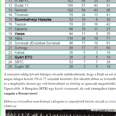
A sorozatot eddig követő hűséges olvasók emlékezhetnek, hogy a Fradi az ezt
magas átlagot hozott (76 és 77 százalék közöttit). Ezt sikerült ebben az évtizedbe
ez a megfejelés, hiszen így volt biztosítható az elsőség az igencsak megerősődő,
Újpest előtt. A Hungária (MTK) egy kicsit visszaesett, de csak önmagához képes
csapata a Ferencváros!
Ebben az évtizedben nem könnyű válogatni a csapatfotók között, nézzük az évtiz
1940-est: