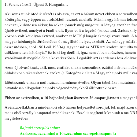
1. Ferencváros 2. Újpest 3. Hungária…
Aki sorozatunk ötödik részét is olvasta, az ezt a három nevet ebben a sorrendben
körforgás, vagy éppen az utolsókból lesznek az elsők. Már, ha egy hármas felso
nevezni, különösen akkor, ha sokan jönnek még mögötte. A lényeg azonban frad
újabb évtized, amelyet a Fradi uralt. Ilyen volt a legelső (sorozatunk 2.része), il
közben volt két olyan évtized, amikor az MTK (Hungária) mögé szorultunk. A h
magyar labdarúgás történetében őt megillető helyet, az elsőt. Az már egy másik 
összesítésben, ahol 1901-től 1930-ig, ugyancsak az MTK uralkodott. Át tudta v
csökkentette a hátrányát? Ez is ki fog derülni, igaz nem ebben a részben, hane
szabályainak megfelelően a következőben. Legalább azt is érdemes lesz elolva
Azon új olvasóknak, akik most csatlakoznak a sorozathoz, ezúttal már nem idézz
oldalsávban rákereshetnek azokra (a Kategóriák alatt a Magyar bajnoki múlt vagy
Időutazzunk vissza a múlt század harmincas éveibe. Olyan tabellákat mutatunk
hivatalosan elfogadott bajnoki végeredményekből állítottunk össze.
a 10 bajnokságban összesen 26 csapat játszott
Ebben az évtizedben,
a magyar l
A résztabellákban a mindenkori első három helyezettet soroljuk fel, majd azon 
ma is első osztályú csapattal rendelkeznek. Ezzel is segíteni kívánunk a ma NB 
megítélésében.
Bajnoki szereplés száma
Az összes, azaz mind a 10 szezonban szerepelt csapatok: