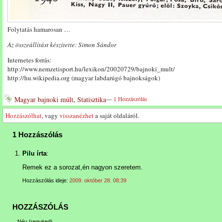
Folytatás hamarosan …
Az összeállítást készítette: Simon Sándor
Internetes forrás:
http://www.nemzetisport.hu/lexikon/20020729/bajnoki_mult/
http://hu.wikipedia.org (magyar labdarúgó bajnokságok)
Magyar bajnoki múlt
,
Statisztika
---
1 Hozzászólás
Hozzászólhat
, vagy
visszanézhet
a saját oldaláról.
1 Hozzászólás
Pilu írta
:
Remek ez a sorozat,én nagyon szeretem.
Hozzászólás ideje:
2009. október 28. 08:39
HOZZÁSZÓLÁS
Név
(required)