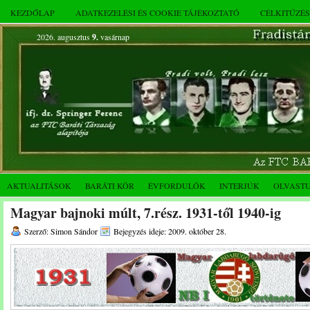
KEZDŐLAP
ADATKEZELÉSI ÉS COOKIE TÁJÉKOZTATÓ
CÉLKITŰZÉ
2026. augusztus
9.
vasárnap
AKTUALITÁSOK
BARÁTI KÖR
ÉVFORDULÓK
INTERJÚK
OLVAST
Magyar bajnoki múlt, 7.rész. 1931-től 1940-ig
Szerző: Simon Sándor
Bejegyzés ideje: 2009. október 28.