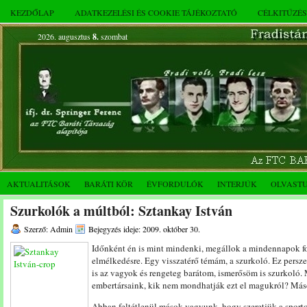
KEZDŐLAP
ADATKEZELÉSI ÉS COOKIE TÁJÉKOZTATÓ
CÉLKITŰZÉ
2026. augusztus
8.
szombat
AKTUALITÁSOK
BARÁTI KÖR
ÉVFORDULÓK
INTERJÚK
OLVAST
Szurkolók a múltból: Sztankay István
Szerző: Admin
Bejegyzés ideje: 2009. október 30.
Időnként én is mint mindenki, megállok a mindennapok fo
elmélkedésre. Egy visszatérő témám, a szurkoló. Ez pers
is az vagyok és rengeteg barátom, ismerősöm is szurkoló
embertársaink, kik nem mondhatják ezt el magukról? Má
Abban feltétlenül mások vagyunk, hogy szeretjük a sportot