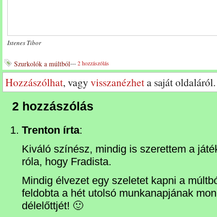
Istenes Tibor
Szurkolók a múltból
---
2 hozzászólás
Hozzászólhat
, vagy
visszanézhet
a saját oldaláról.
2 hozzászólás
Trenton írta
:
Kiváló színész, mindig is szerettem a ját
róla, hogy Fradista.
Mindig élvezet egy szeletet kapni a múltb
feldobta a hét utolsó munkanapjának mono
délelőttjét! 🙂