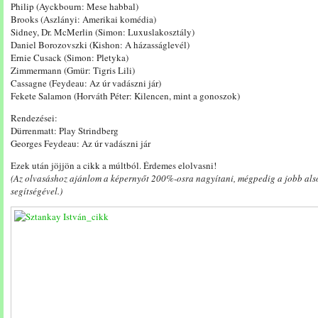
Philip (Ayckbourn: Mese habbal)
Brooks (Aszlányi: Amerikai komédia)
Sidney, Dr. McMerlin (Simon: Luxuslakosztály)
Daniel Borozovszki (Kishon: A házasságlevél)
Ernie Cusack (Simon: Pletyka)
Zimmermann (Gmür: Tigris Lili)
Cassagne (Feydeau: Az úr vadászni jár)
Fekete Salamon (Horváth Péter: Kilencen, mint a gonoszok)
Rendezései:
Dürrenmatt: Play Strindberg
Georges Feydeau: Az úr vadászni jár
Ezek után jöjjön a cikk a múltból. Érdemes elolvasni!
(Az olvasáshoz ajánlom a képernyőt 200%-osra nagyítani, mégpedig a jobb als
segítségével.)