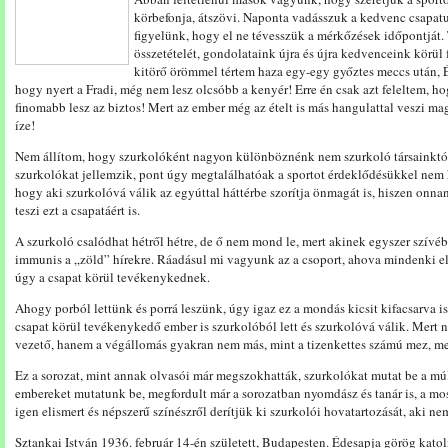
körbefonja, átszövi. Naponta vadásszuk a kedvenc csapatu
figyelünk, hogy el ne tévesszük a mérkőzések időpontját. 
összetételét, gondolataink újra és újra kedvenceink kör
kitörő örömmel tértem haza egy-egy győztes meccs után, 
hogy nyert a Fradi, még nem lesz olcsóbb a kenyér! Erre én csak azt feleltem,
finomabb lesz az biztos! Mert az ember még az ételt is más hangulattal veszi m
íze!
Nem állítom, hogy szurkolóként nagyon különböznénk nem szurkoló társainktól
szurkolókat jellemzik, pont úgy megtalálhatóak a sportot érdeklődésükkel nem
hogy aki szurkolóvá válik az egyúttal háttérbe szorítja önmagát is, hiszen on
teszi ezt a csapatáért is.
A szurkoló csalódhat hétről hétre, de ő nem mond le, mert akinek egyszer szívéb
immunis a „zöld” hírekre. Ráadásul mi vagyunk az a csoport, ahova mindenki e
úgy a csapat körül tevékenykednek.
Ahogy porból lettünk és porrá leszünk, úgy igaz ez a mondás kicsit kifacsarva is,
csapat körül tevékenykedő ember is szurkolóból lett és szurkolóvá válik. Mert
vezető, hanem a végállomás gyakran nem más, mint a tizenkettes számú mez, me
Ez a sorozat, mint annak olvasói már megszokhatták, szurkolókat mutat be a múlt
embereket mutatunk be, megfordult már a sorozatban nyomdász és tanár is, a mos
igen elismert és népszerű színészről derítjük ki szurkolói hovatartozását, aki n
Sztankai István 1936. február 14-én született, Budapesten. Édesapja görög katol