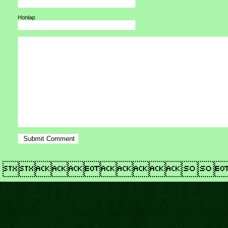
Honlap
