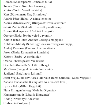
Rómeó (Shakespeare: Rómeó és Júlia)
Trench (Shaw: Szerelmi házasság)
Viktor (Zorin: Varsói melódia)
Kurt (Dürrenmatt: Play Strindberg)
Agárdi Péter (Heltai: A néma levente)
Zsorzs Miloszlavszkij (Bulgakov: Iván, a rettentő)
Sebők Zoltán (Sarkadi: Elveszett paradicsom)
Biron (Shakespeare: Lóvá tett lovagok)
George (Slade: Jövőre veled ugyanitt)
Kálvin János (Sütő András: Csillag a máglyán)
Kohlhaas Mihály (Sütő: Egy lócsiszár virágvasárnapja)
Andrej Prozorov (Csehov: Három nővér)
Jason (Slade: Romantikus komédia)
Kötöny (Szabó: A meráni fiú)
Orsino (Shakespeare: Vízkereszt)
Goebbels (Németh Á.: Lili Hofberg)
Mr. Green (Lengyel: A waterlooi csata)
Szellemfi (Szigligeti: Liliomfi)
Jozef Svejk, Jaroslav Hasek (Horváth-Béres-Selmeczi: Svejk vagyok)
Zaharia Trahanache (Caragiale: Az elveszett levél)
Lyman Felt (Miller: Hegyi út)
Plata-Ettingen herceg (Molnár: Olympia)
Hammerschmidt (László: Illatszertár)
Bódog (Szakonyi: Adáshiba)
Corbaccio (Volpone)