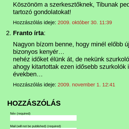
Köszönöm a szerkesztőknek, Tibunak ped
tartozó gondolatokat!
Hozzászólás ideje:
2009. október 30. 11:39
Franto írta
:
Nagyon bízom benne, hogy minél előbb új
bizonyos kenyér…
nehéz időket élünk át, de nekünk szurkolók
ahogy kitartottak ezen idősebb szurkolók 
években…
Hozzászólás ideje:
2009. november 1. 12:41
HOZZÁSZÓLÁS
Név
(required)
Mail (will not be published)
(required)