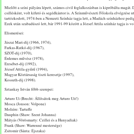
Mielőtt a színi pályára lépett, számos civil foglalkozásban is kipróbálta magá
csillésként, volt kifutó és segédkántor is. A Színművészeti Főiskola elvégzése u
tartózkodott, 1974-ben a Nemzeti Színház tagja lett, a Madách színházhoz pedi
Ezek után szabadúszó lett, bár 1991-99 között a József Attila színház tagja is vo
Elismerései:
Jászai Mari-díj (1966, 1974),
Farkas-Ratkó-díj (1967),
SZOT-díj (1970),
Érdemes művész (1978),
Erzsébet-díj (1992),
József Attila-gyűrű (1994),
Magyar Köztársaság tiszti keresztje (1997),
Kossuth-díj (1998).
Sztankay István főbb szerepei:
Arturo Ui (Brecht: Állítsátok meg Arturo Uit!)
Mosca (Jonson: Volpone)
Moliére: Tartuffe
Dauphin (Shaw: Szent Johanna)
Mátyás (Vörösmarty: Czillei és a Hunyadiak)
Frank (Shaw: Warrenné mestersége)
Zsitomir (Sánta: Éjszaka)