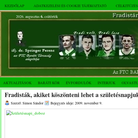
KEZDŐLAP
ADATKEZELÉSI ÉS COOKIE TÁJÉKOZTATÓ
CÉLKITŰZÉ
2026. augusztus
6.
csütörtök
AKTUALITÁSOK
BARÁTI KÖR
ÉVFORDULÓK
INTERJÚK
OLVAST
Fradisták, akiket köszönteni lehet a születésnapju
Szerző: Simon Sándor
Bejegyzés ideje: 2009. november 9.