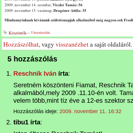
Viczkó Tamás: 56
2009. november 14. szombat,
Dragóner Attila: 35
2009. november 15. vasárnap,
Mindannyiuknak kívánunk születésnapjuk alkalmából még nagyon sok Fradi-s
Köszöntők
---
5 hozzászólás
Hozzászólhat
, vagy
visszanézhet
a saját oldaláról.
5 hozzászólás
Reschnik Iván
írta
:
Seretném köszönteni Fiamat, Reschnik T
alkalmából,mely 2009 .11.10-én volt. Tamá
velem több,mint tíz éve a 12-es szektor sz
Hozzászólás ideje:
2009. november 11. 16:32
tibu1 írta
: