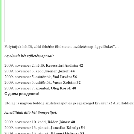
Folytatjuk hétfői, zöld-fehérbe öltöztetett „születésnap-figyelőnket”…
Az elmúlt hét születésnaposai:
Keresztúri András: 42
2009. november 2. hétfő,
Szeiler József: 44
2009. november 3. kedd,
Vad István: 56
2009. november 5. csütörtök,
Vasas Zoltán: 32
2009. november 5. csütörtök,
Oleg Korol: 40
2009. november 7. szombat,
С днем рождения!
Utólag is nagyon boldog születésnapot és jó egészséget kívánunk! A külföldiek
Az előttünk álló hét ünnepeltjei:
Báder János: 40
2009. november 10. kedd,
Jancsika Károly: 54
2009. november 13. péntek,
Hámori György: 53
2009. november 13. péntek,