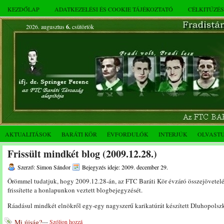
KEZDŐLAP
ADATKEZELÉSI ÉS COOKIE TÁJÉKOZTATÓ
CÉLKITŰZÉ
2026. augusztus
6.
csütörtök
AKTUALITÁSOK
BARÁTI KÖR
ÉVFORDULÓK
INTERJÚK
OLVAST
Frissült mindkét blog (2009.12.28.)
Szerző: Simon Sándor
Bejegyzés ideje: 2009. december 29.
Örömmel tudatjuk, hogy 2009.12.28-án, az FTC Baráti Kör évzáró összejövetel
frissítette a honlapunkon veztett blogbejegyzését.
Ráadásul mindkét elnökről egy-egy nagyszerű karikatúrát készített Dluhopols
Mi újság?
---
Szóljon hozzá