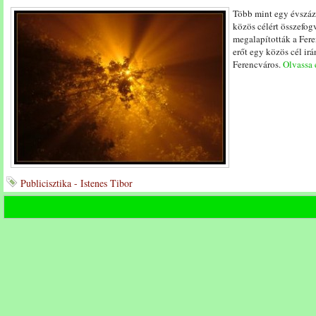
Több mint egy évszá
közös célért összefo
megalapították a Fer
erőt egy közös cél irá
Ferencváros.
Olvassa e
Publicisztika - Istenes Tibor