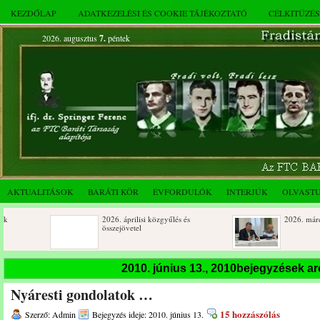
KEZDŐLAP
ADATKEZELÉSI ÉS COOKIE TÁJÉKOZTATÓ
CÉLKITŰZÉ
2026. augusztus
7.
péntek
AKTUALITÁSOK
BARÁTI KÖR
ÉVFORDULÓK
INTERJÚK
OLVAST
2026. áprilisi közgyűlés és
2026. márciusi összejövetel
összejövetel
Rendkívüli közgyűlés és a 2025.
Dálnoki József 90 éves
2010. június 13., 2010bejegyzések a
novemberi összejövetel
Nyáresti gondolatok …
15 hozzászólás
Szerző: Admin
Bejegyzés ideje: 2010. június 13.