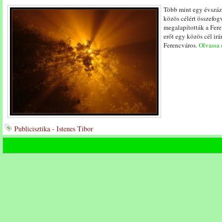
Több mint egy évszá
közös célért összefo
megalapították a Fer
erőt egy közös cél irá
Ferencváros.
Olvassa e
Publicisztika - Istenes Tibor