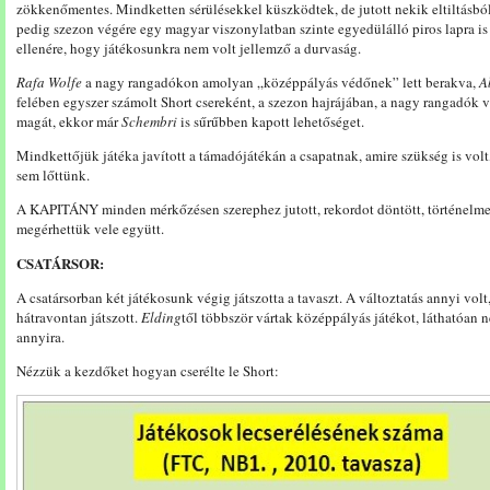
zökkenőmentes. Mindketten sérülésekkel küszködtek, de jutott nekik eltiltásból
pedig szezon végére egy magyar viszonylatban szinte egyedülálló piros lapra is é
ellenére, hogy játékosunkra nem volt jellemző a durvaság.
Rafa Wolfe
a nagy rangadókon amolyan „középpályás védőnek” lett berakva,
A
felében egyszer számolt Short csereként, a szezon hajrájában, a nagy rangadók 
magát, ekkor már
Schembri
is sűrűbben kapott lehetőséget.
Mindkettőjük játéka javított a támadójátékán a csapatnak, amire szükség is volt
sem lőttünk.
A KAPITÁNY minden mérkőzésen szerephez jutott, rekordot döntött, történelmet
megérhettük vele együtt.
CSATÁRSOR:
A csatársorban két játékosunk végig játszotta a tavaszt. A változtatás annyi v
hátravontan játszott.
Elding
től többször vártak középpályás játékot, láthatóan n
annyira.
Nézzük a kezdőket hogyan cserélte le Short: