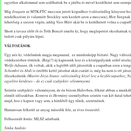
egyetlen alkalommal sem szállhattak be a játéba és mivel kezdőként sem szerepe
Míg
Joaquin
az MTK-FTC meccsen jutott kispadhoz (valószínűleg kényszer hozt
rendelkezésre és valamiért Stockley sem kezdett azon a meccsen),
Men Yang
nak 
lehetőség a szezon végén, addig
Vass Máté
akár be is kerülhetett volna a csapat
Short a tavasz előtt őt és Tóth Bencét emelte ki, hogy meglepetést okozhatnak ta
tudott csak pályára lépni.
VÁLTOZÁSOK
Úgy néz ki, védelmünk magja megmarad, ez mindenképp bíztató. Nagy változás
védekezésben történik. (Régi?) új kapusunk lesz és a középpályánk szűrő részle
Wolfe-Adnaan
, ők voltak, akik a legtöbb időt játszották a csapatban ezen a ten
Schembri
és
Abdi
is (utóbbi kettő játszhat akár csatárt is, még ha nem is ott játs
illeszkedniük
(Maróti-Józsi-Stanic valószínűleg közel lesz a kezdőcsapathoz, N
egyelőre kérdéses – de ez csak szubjektív véleményem)
Szintén szubjektív véleményem, de én bízom
Haber
ben, főként abban a munkáb
elmúlt időszakban.
Komora
és
Hermány
személyében szintén van két fiatal tehe
majd, hoz e kapust vagy sem, a hírekből úgy tűnik, szeretnének.
Hamarosan felkerül az anyag második fele, az éves összesítő.
Felhasznált forrás: MLSZ adatbank
Sinka András