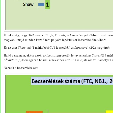
Érdekesség, hogy
Tóth Bence, Wolfe, Kulcsár, Schembri
egyel többször volt kezd
magyarul majd minden kezdőként pályára lépésükkor lecserélte őket Short.
Ez az eset
Shaw
-val (1 mérkőzésből/1 lecserélés) és
Lipcsei
vel (2/2) megtörtént.
Ha jó a szemem, akkor azok, akiket sosem cserélt le tavasszal, az
Tutorić
(13 mér
Alcantara
(3).Nem igazán hosszú a névsor és közülük is 2 játékos volt amolya
Nézzük a becseréléseket: