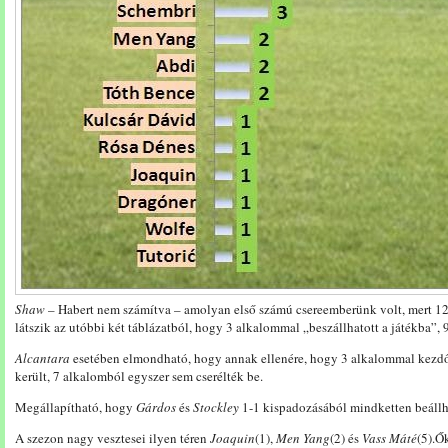
Shaw
– Habert nem számítva – amolyan első számú csereemberünk volt, mert 12
látszik az utóbbi két táblázatból, hogy 3 alkalommal „beszállhatott a játékba”,
Alcantara
esetében elmondható, hogy annak ellenére, hogy 3 alkalommal kezdők
került, 7 alkalomból egyszer sem cserélték be.
Megállapítható, hogy
Gárdos
és
Stockley
1-1 kispadozásából mindketten beállh
A szezon nagy vesztesei ilyen téren
Joaquin
(1),
Men Yang
(2) és
Vass Máté
(5).Ő