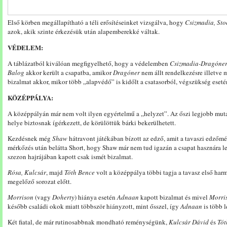
Első körben megállapítható a téli erősítéseinket vizsgálva, hogy
Csizmadia, Sto
azok, akik szinte érkezésük után alapemberekké váltak.
VÉDELEM:
A táblázatból kiválóan megfigyelhető, hogy a védelemben
Csizmadia-Dragóner-
Balog
akkor került a csapatba, amikor
Dragóner
nem állt rendelkezésre illetve
bizalmat akkor, mikor több „alapvédő” is kidőlt a csatasorból, végszükség eseté
KÖZÉPPÁLYA:
A középpályán már nem volt ilyen egyértelmű a „helyzet”. Az őszi legjobb mu
helye biztosnak ígérkezett, de körülöttük bárki bekerülhetett.
Kezdésnek még
Shaw
hátravont játékában bízott az edző, amit a tavaszi edzőm
mérkőzés után belátta Short, hogy Shaw már nem tud igazán a csapat hasznára len
szezon hajrájában kapott csak ismét bizalmat.
Rósa, Kulcsár
, majd
Tóth Bence
volt a középpálya többi tagja a tavasz első ha
megelőző sorozat előtt.
Morrison
(vagy
Doherty
) hiánya esetén
Adnaan
kapott bizalmat és mivel
Morri
később családi okok miatt többször hiányzott, mint ősszel, így
Adnaan
is több 
Két fiatal, de már rutinosabbnak mondható reménységünk,
Kulcsár Dávid
és
Tót