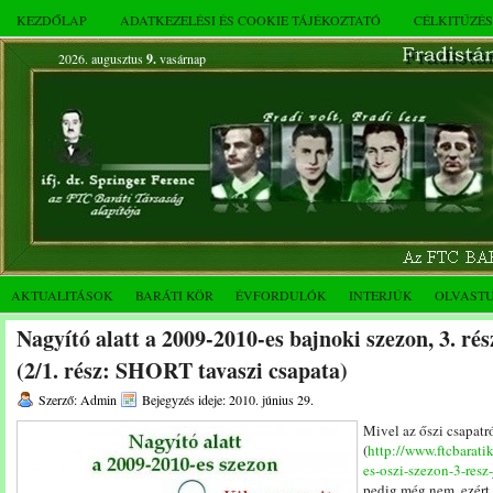
KEZDŐLAP
ADATKEZELÉSI ÉS COOKIE TÁJÉKOZTATÓ
CÉLKITŰZÉ
2026. augusztus
9.
vasárnap
AKTUALITÁSOK
BARÁTI KÖR
ÉVFORDULÓK
INTERJÚK
OLVAST
Nagyító alatt a 2009-2010-es bajnoki szezon, 3. ré
(2/1. rész: SHORT tavaszi csapata)
Szerző: Admin
Bejegyzés ideje: 2010. június 29.
Mivel az őszi csapatr
(
http://www.ftcbarati
es-oszi-szezon-3-resz
pedig még nem, ezért 