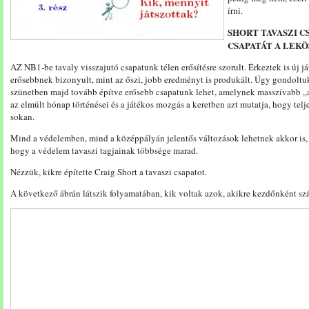
írni.
SHORT TAVASZI C
CSAPATÁT A LEK
AZ NB1-be tavaly visszajutó csapatunk télen erősítésre szorult. Érkeztek is új 
erősebbnek bizonyult, mint az őszi, jobb eredményt is produkált. Úgy gondoltuk
szünetben majd tovább építve erősebb csapatunk lehet, amelynek masszívabb „al
az elmúlt hónap történései és a játékos mozgás a keretben azt mutatja, hogy telj
sokan.
Mind a védelemben, mind a középpályán jelentős változások lehetnek akkor is, 
hogy a védelem tavaszi tagjainak többsége marad.
Nézzük, kikre építette Craig Short a tavaszi csapatot.
A következő ábrán látszik folyamatában, kik voltak azok, akikre kezdőnként sz