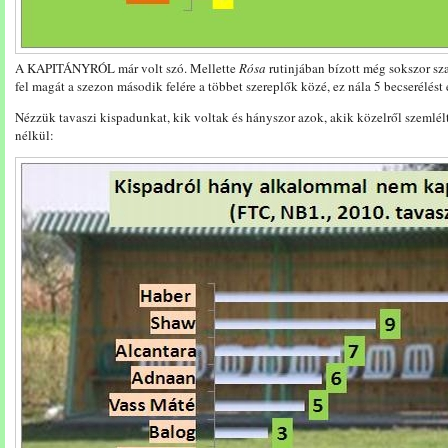
A KAPITÁNYRÓL már volt szó. Mellette
Rósa
rutinjában bízott még sokszor sz
fel magát a szezon második felére a többet szereplők közé, ez nála 5 becserélést
Nézzük tavaszi kispadunkat, kik voltak és hányszor azok, akik közelről szemlél
nélkül: