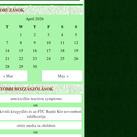
ZORÚZÁSOK
April 2026
T
W
T
F
S
S
1
2
3
4
5
7
8
9
10
11
12
14
15
16
17
18
19
21
22
23
24
25
26
28
29
30
< Mar
May >
TÓBBI HOZZÁSZÓLÁSOK
amoxicillin reaction symptoms
on
ívüli közgyűlés és az FTC Baráti Kör novemberi
találkozója
otitis media in children
on