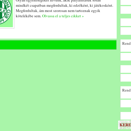
Olyan egyéniségeket hívunk, akik pályafutásuk során
mindkét csapatban megfordultak, ki edzőként, ki játékosként.
Megfordultak, ám most szorosan nem tartoznak egyik
kötelékébe sem.
Olvassa el a teljes cikket »
Rendk
Rendk
KERE