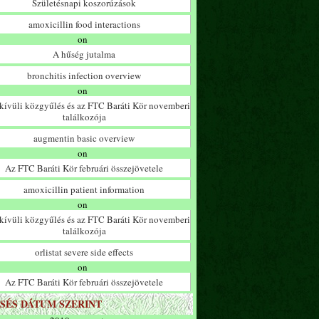
Születésnapi koszorúzások
amoxicillin food interactions
on
A hűség jutalma
bronchitis infection overview
on
ívüli közgyűlés és az FTC Baráti Kör novemberi
találkozója
augmentin basic overview
on
Az FTC Baráti Kör februári összejövetele
amoxicillin patient information
on
ívüli közgyűlés és az FTC Baráti Kör novemberi
találkozója
orlistat severe side effects
on
Az FTC Baráti Kör februári összejövetele
SÉS DÁTUM SZERINT