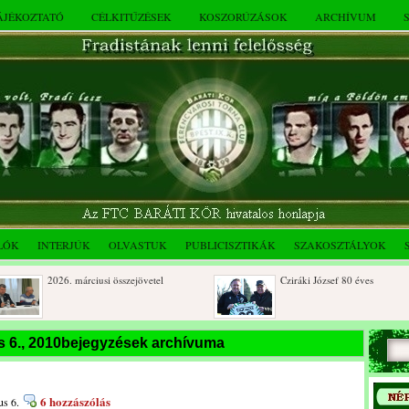
TÁJÉKOZTATÓ
CÉLKITŰZÉSEK
KOSZORÚZÁSOK
ARCHÍVUM
LÓK
INTERJÚK
OLVASTUK
PUBLICISZTIKÁK
SZAKOSZTÁLYOK
2026. márciusi összejövetel
Cziráki József 80 éves
Dálnoki József 90 éves
Albert Flórián sírjának
s 6., 2010bejegyzések archívuma
megkoszorúzása
6 hozzászólás
us 6.