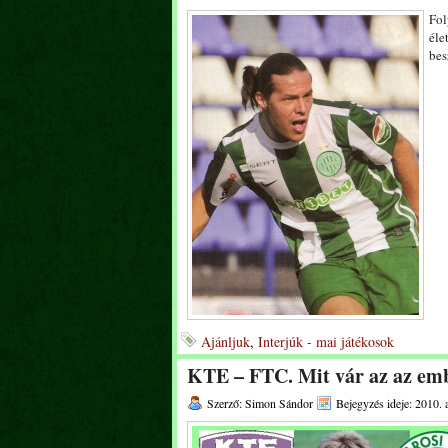
Fol
éle
bes
Ajánljuk
,
Interjúk - mai játékosok
KTE – FTC. Mit vár az az emb
Szerző: Simon Sándor
Bejegyzés ideje: 2010. 