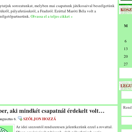
ytatjuk sorozatunkat, melyben mai csapatunk játékosaival beszélgetünk
KOS
tükről, pályafutásukról, a Fradiról. Ezúttal Maróti Béla volt a
zélgetőpartnerünk.
Olvassa el a teljes cikket »
M
6
13
20
27
LEGU
Rendk
er, aki mindkét csapatnál érdekelt volt…
SZÓLJON HOZZÁ
augusztus 6.
Az idei szezontól rendszeresen jelentkezünk ezzel a rovattal.