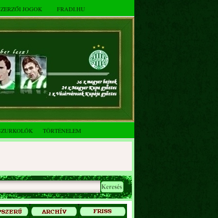
SZERZŐI JOGOK
FRADI.HU
SZURKOLÓK
TÖRTÉNELEM
2025. decemberi évzáró
összejövetel
Az FTC Baráti Kör 2025. októberi
összejövetel