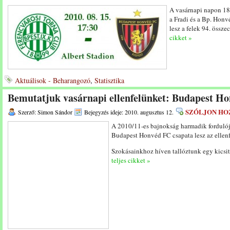
A vasárnapi napon 18
a Fradi és a Bp. Honv
lesz a felek 94. össz
cikket »
Aktuálisok - Beharangozó
,
Statisztika
Bemutatjuk vasárnapi ellenfelünket: Budapest H
SZÓLJON HO
Szerző: Simon Sándor
Bejegyzés ideje: 2010. augusztus 12.
A 2010/11-es bajnokság harmadik fordulój
Budapest Honvéd FC csapata lesz az ellen
Szokásainkhoz híven tallóztunk egy kicsit
teljes cikket »