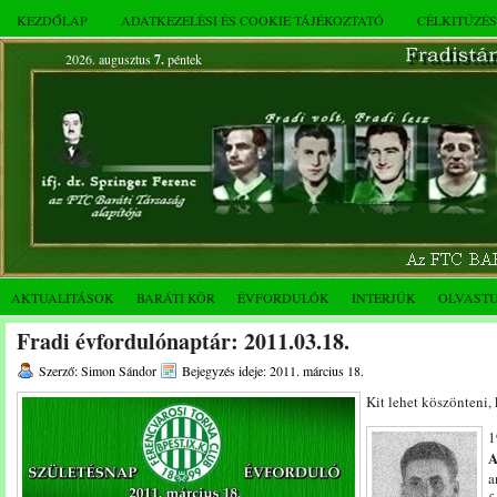
KEZDŐLAP
ADATKEZELÉSI ÉS COOKIE TÁJÉKOZTATÓ
CÉLKITŰZÉ
2026. augusztus
7.
péntek
AKTUALITÁSOK
BARÁTI KÖR
ÉVFORDULÓK
INTERJÚK
OLVAST
Fradi évfordulónaptár: 2011.03.18.
Szerző: Simon Sándor
Bejegyzés ideje: 2011. március 18.
Kit lehet köszönteni,
1
A
a