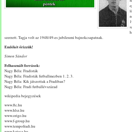
f
e
l
n
1
s
h
szerzett. Tagja volt az 1948/49-es jubileumi bajnokcsapatnak.
Emlékét őrizzük!
Simon Sándor
Felhasznált források:
Nagy Béla: Fradisták
Nagy Béla: Fradisták futballmezben 1. 2. 3.
Nagy Béla: Kik játszottak a Fradiban?
Nagy Béla: Fradi futballévszázad
wikipedia bejegyzések
www.ftc.hu
www.hlsz.hu
www.origo.hu
www.f-group.hu
www.tempofradi.hu
www.kataca.hu