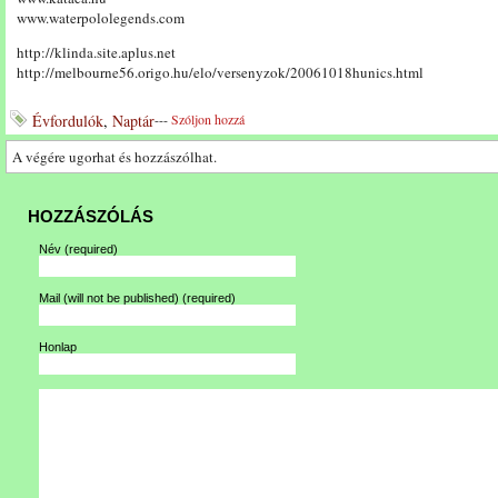
www.waterpololegends.com
http://klinda.site.aplus.net
http://melbourne56.origo.hu/elo/versenyzok/20061018hunics.html
Évfordulók
,
Naptár
---
Szóljon hozzá
A végére ugorhat és hozzászólhat.
HOZZÁSZÓLÁS
Név
(required)
Mail (will not be published)
(required)
Honlap