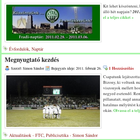
Kit lehet köszönteni,
álló hét napjain?
2011
el a teljes cikket »
Évfordulók
,
Naptár
Megnyugtató kezdés
1 Hozzászólás
Szerző: Simon Sándor
Bejegyzés ideje: 2011. február 26.
Csapatunk lejátszotta 
Bizony, ki voltunk má
viszonyok mellett hos
negyed esztendő. Rem
pillanatait, majd an
hatalmas mélyütést ka
okán.
Olvassa el a tel
Aktualitások - FTC
,
Publicisztika - Simon Sándor