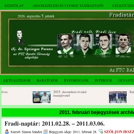
KEZDŐLAP
ADATKEZELÉSI ÉS COOKIE TÁJÉKOZTATÓ
CÉLKITŰZÉ
2026. augusztus
7.
péntek
AKTUALITÁSOK
BARÁTI KÖR
ÉVFORDULÓK
INTERJÚK
OLVAST
2025. decemberi évzáró
Születésnapi koszorúz
összejövetel
2011. februári bejegyzések arch
Fradi-naptár: 2011.02.28. – 2011.03.06.
SZÓLJON HOZ
Szerző: Simon Sándor
Bejegyzés ideje: 2011. február 28.