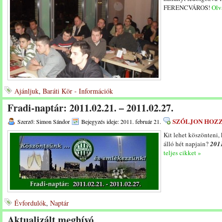
FERENCVÁROS!
Olva
Ajánljuk
,
Baráti Kör - Információk
Fradi-naptár: 2011.02.21. – 2011.02.27.
SZÓLJON HOZ
Szerző: Simon Sándor
Bejegyzés ideje: 2011. február 21.
Kit lehet köszönteni,
álló hét napjain?
2011
teljes cikket »
Évfordulók
,
Naptár
Aktualizált meghívó