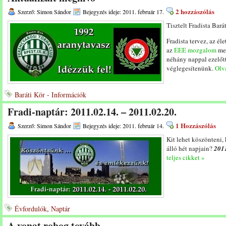
2 hozzászólás
Szerző: Simon Sándor
Bejegyzés ideje: 2011. február 17.
Tisztelt Fradista Bará
Fradista tervez, az é
az
EEE mozgalom
meg
néhány nappal ezelőt
véglegesítenünk.
Olva
Baráti Kör - Információk
Fradi-naptár: 2011.02.14. – 2011.02.20.
1 Hozzászólás
Szerző: Simon Sándor
Bejegyzés ideje: 2011. február 14.
Kit lehet köszönteni,
álló hét napjain?
2011
teljes cikket »
Évfordulók
,
Naptár
A vonat robog tovább …