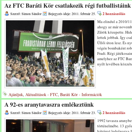
Az FTC Baráti Kör csatlakozik régi futballistáink
2 hozzászólás
Szerző: Simon Sándor
Bejegyzés ideje: 2011. február 25.
Ma elindul a 2010/11
ahogy az már novembe
Zűrök közepette. Hide
lettek jobbak. Így csa
Üllői úton lesz. És ny
végén bombaként robb
Fradi. Régi játékosain
amelyhez az FTC Bará
nyílt levélben közzéte
Ajánljuk
,
Aktualitások - FTC
,
Baráti Kör - Információk
A 92-es aranytavaszra emlékeztünk
2 hozzászólás
Szerző: Simon Sándor
Bejegyzés ideje: 2011. február 23.
1992 tavasza aranybe
történelmébe. 13 győz
hátrányt ledolgozva 1