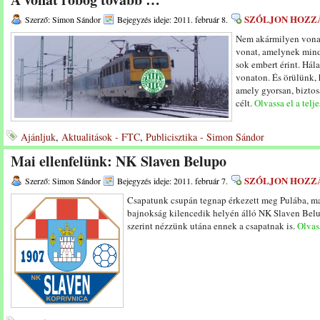
SZÓLJON HOZZ
Szerző: Simon Sándor
Bejegyzés ideje: 2011. február 8.
Nem akármilyen vonatr
vonat, amelynek mind
sok embert érint. Hál
vonaton. És örülünk, 
amely gyorsan, biztos
célt.
Olvassa el a telje
Ajánljuk
,
Aktualitások - FTC
,
Publicisztika - Simon Sándor
Mai ellenfelünk: NK Slaven Belupo
SZÓLJON HOZZ
Szerző: Simon Sándor
Bejegyzés ideje: 2011. február 7.
Csapatunk csupán tegnap érkezett meg Pulába, ma m
bajnokság kilencedik helyén álló NK Slaven Belup
szerint nézzünk utána ennek a csapatnak is.
Olvass