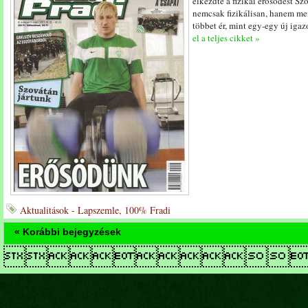
elkezdte a fizikai erősödést Szo
nemcsak fizikálisan, hanem men
többet ér, mint egy-egy új igaz
el a teljes cikket »
Aktualitások - Lapszemle, 100% Fradi
« Korábbi bejegyzések
