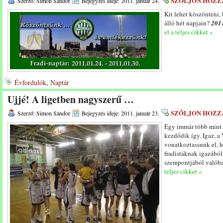
SZÓLJON HOZZ
Szerző: Simon Sándor
Bejegyzés ideje: 2011. január 24.
Kit lehet köszönteni,
álló hét napjain?
2011
el a teljes cikket »
Évfordulók
,
Naptár
Ujjé! A ligetben nagyszerű …
SZÓLJON HOZZ
Szerző: Simon Sándor
Bejegyzés ideje: 2011. január 23.
Egy immár több mint 1
kezdődik így. Igaz, a 
vonatkoztassunk el, h
fradistáknak igazából 
szempontjából valóba
teljes cikket »