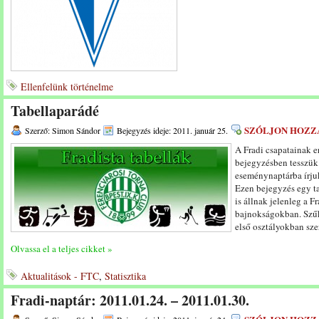
Ellenfelünk történelme
Tabellaparádé
SZÓLJON HOZZ
Szerző: Simon Sándor
Bejegyzés ideje: 2011. január 25.
A Fradi csapatainak 
bejegyzésben tesszük
eseménynaptárba írju
Ezen bejegyzés egy t
is állnak jelenleg a F
bajnokságokban. Szűk
első osztályokban sz
Olvassa el a teljes cikket »
Aktualitások - FTC
,
Statisztika
Fradi-naptár: 2011.01.24. – 2011.01.30.