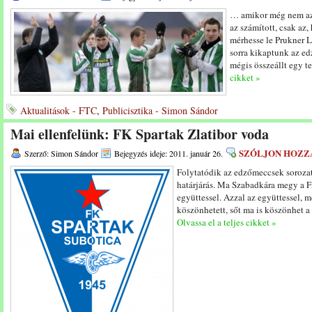
… amikor még nem az
az számított, csak az
mérhesse le Prukner L
sorra kikaptunk az e
mégis összeállt egy te
cikket »
Aktualitások - FTC
,
Publicisztika - Simon Sándor
Mai ellenfelünk: FK Spartak Zlatibor voda
SZÓLJON HOZZ
Szerző: Simon Sándor
Bejegyzés ideje: 2011. január 26.
Folytatódik az edzőmeccsek sorozata
határjárás. Ma Szabadkára megy a 
együttessel. Azzal az együttessel,
köszönhetett, sőt ma is köszönhet a
Olvassa el a teljes cikket »