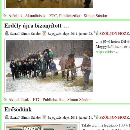
Ajánljuk
,
Aktualitások - FTC
,
Publicisztika - Simon Sándor
Erdély újra bizonyított …
SZÓLJON HOZZ
Szerző: Simon Sándor
Bejegyzés ideje: 2011. január 22.
… a jövő héten Délvi
Meggyőződésem, ott s
teljes cikket »
Aktualitások - FTC
,
Publicisztika - Simon Sándor
Erősödünk
SZÓLJON HOZZ
Szerző: Simon Sándor
Bejegyzés ideje: 2011. január 21.
Találó a cím a legújabb 100% 