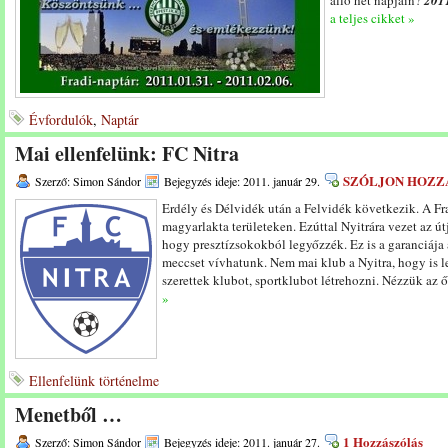
álló hét napjain?
2011
a teljes cikket »
Évfordulók
,
Naptár
Mai ellenfelünk: FC Nitra
SZÓLJON HOZZ
Szerző: Simon Sándor
Bejegyzés ideje: 2011. január 29.
Erdély és Délvidék után a Felvidék következik. A Fr
magyarlakta területeken. Ezúttal Nyitrára vezet az út
hogy presztízsokokból legyőzzék. Ez is a garanciája 
meccset vívhatunk. Nem mai klub a Nyitra, hogy is 
szerettek klubot, sportklubot létrehozni. Nézzük az ő
»
Ellenfelünk történelme
Menetből …
1 Hozzászólás
Szerző: Simon Sándor
Bejegyzés ideje: 2011. január 27.