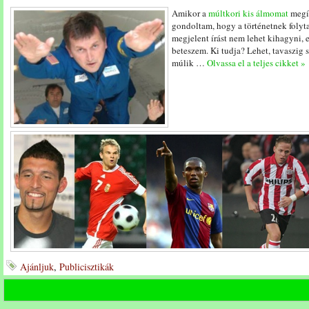
Amikor a
múltkori kis álmomat
megír
gondoltam, hogy a történetnek folyt
megjelent írást nem lehet kihagyni, ez
beteszem. Ki tudja? Lehet, tavaszig
múlik …
Olvassa el a teljes cikket »
Ajánljuk
,
Publicisztikák