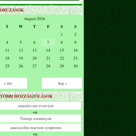
ZORÚZÁSOK
August 2026
T
W
T
F
S
S
1
2
4
5
6
7
8
9
11
12
13
14
15
16
18
19
20
21
22
23
25
26
27
28
29
30
< Jul
Sep >
TÓBBI HOZZÁSZÓLÁSOK
sinusitis ent overview
on
Ünnepi események
amoxicillin reaction symptoms
on