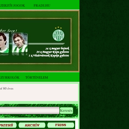
SZERZŐI JOGOK
FRADI.HU
SZURKOLÓK
TÖRTÉNELEM
0 éves
90 éves