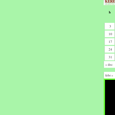
KERE
h
3
10
17
24
31
« dec
febr »