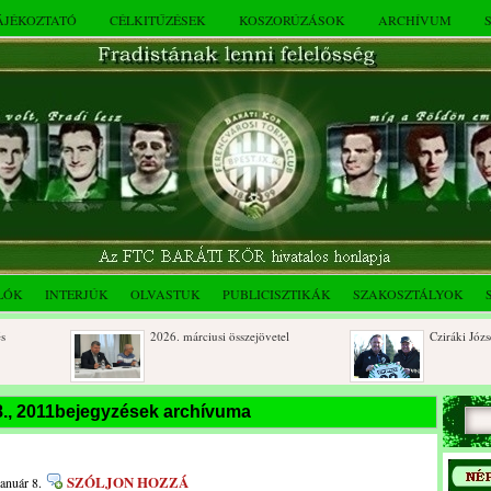
TÁJÉKOZTATÓ
CÉLKITŰZÉSEK
KOSZORÚZÁSOK
ARCHÍVUM
LÓK
INTERJÚK
OLVASTUK
PUBLICISZTIKÁK
SZAKOSZTÁLYOK
2026. márciusi összejövetel
Cziráki József 8
Rendkívüli közgyűlés és a 2025.
Dálnoki József 
 8., 2011bejegyzések archívuma
novemberi összejövetel
óberi
SZÓLJON HOZZÁ
január 8.