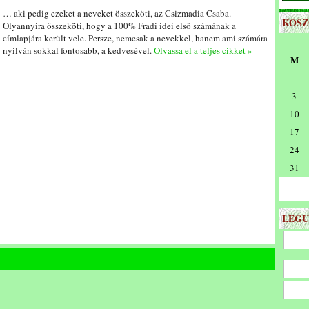
… aki pedig ezeket a neveket összeköti, az Csizmadia Csaba.
KOS
Olyannyira összeköti, hogy a 100% Fradi idei első számának a
címlapjára került vele. Persze, nemcsak a nevekkel, hanem ami számára
nyilván sokkal fontosabb, a kedvesével.
Olvassa el a teljes cikket »
M
3
10
17
24
31
LEGU