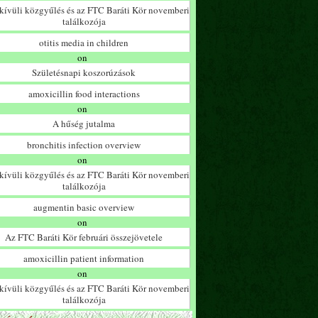
ívüli közgyűlés és az FTC Baráti Kör novemberi
találkozója
otitis media in children
on
Születésnapi koszorúzások
amoxicillin food interactions
on
A hűség jutalma
bronchitis infection overview
on
ívüli közgyűlés és az FTC Baráti Kör novemberi
találkozója
augmentin basic overview
on
Az FTC Baráti Kör februári összejövetele
amoxicillin patient information
on
ívüli közgyűlés és az FTC Baráti Kör novemberi
találkozója