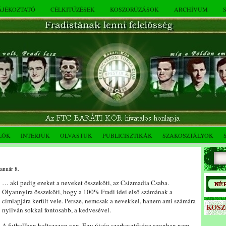
TÁJÉKOZTATÓ
CÉLKITŰZÉSEK
KOSZORÚZÁSOK
ARCHÍVUM
LÓK
INTERJÚK
OLVASTUK
PUBLICISZTIKÁK
SZAKOSZTÁLYOK
január 8.
… aki pedig ezeket a neveket összeköti, az Csizmadia Csaba.
Olyannyira összeköti, hogy a 100% Fradi idei első számának a
címlapjára került vele. Persze, nemcsak a nevekkel, hanem ami számára
KOS
nyilván sokkal fontosabb, a kedvesével.
A futballban holtszezon van. Egy újság szerkesztősége azonban nem