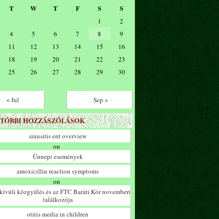
T
W
T
F
S
S
1
2
4
5
6
7
8
9
11
12
13
14
15
16
18
19
20
21
22
23
25
26
27
28
29
30
< Jul
Sep >
TÓBBI HOZZÁSZÓLÁSOK
sinusitis ent overview
on
Ünnepi események
amoxicillin reaction symptoms
on
ívüli közgyűlés és az FTC Baráti Kör novemberi
találkozója
otitis media in children