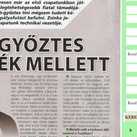
Rendk
Rendk
KERE
h