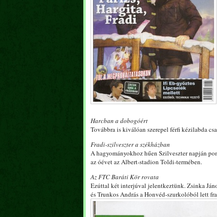
Harcban a dobogóért
Továbbra is kiválóan szerepel férfi kézilabda c
Fradi-szilveszter a székházban
A hagyományokhoz hűen Szilveszter napján pont
az óévet az Albert-stadion Toldi-termében.
Az FTC Baráti Kör rovata
Ezúttal két interjúval jelentkeztünk. Zsinka Ján
és Trunkos András a Honvéd-szurkolóból lett fra