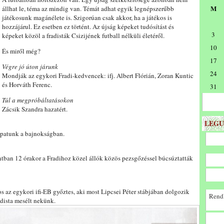
M
állhat le, téma az mindig van. Témát adhat egyik legnépszerűbb
játékosunk magánélete is. Szigorúan csak akkor, ha a játékos is
hozzájárul. Ez esetben ez történt. Az újság képeket tudósítást és
3
képeket közöl a fradisták Csizijének futball nélküli életéről.
10
És miről még?
17
Végre jó úton járunk
24
Mondják az egykori Fradi-kedvencek: ifj. Albert Flórián, Zoran Kuntic
és Horváth Ferenc.
31
Túl a megpróbáltatásokon
Zácsik Szandra hazatért.
LEGU
sapatunk a bajnokságban.
ban 12 órakor a Fradihoz közel állók közös pezsgőzéssel búcsúztatták
os az egykori ifi-EB győztes, aki most Lipcsei Péter stábjában dolgozik
Rendk
dista mesélt nekünk.