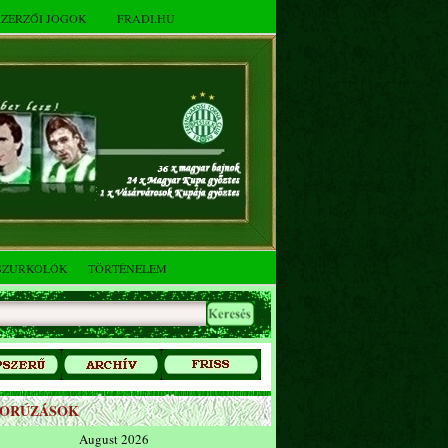
SZERZŐI JOGOK
FRADI.HU
SZURKOLÓK
TÖRTÉNELEM
ZORÚZÁSOK
August 2026