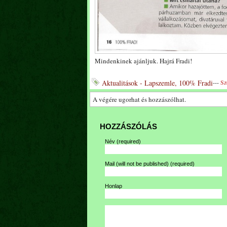
Mindenkinek ajánljuk. Hajrá Fradi!
Aktualitások - Lapszemle, 100% Fradi
---
Sz
A végére ugorhat és hozzászólhat.
HOZZÁSZÓLÁS
Név
(required)
Mail (will not be published)
(required)
Honlap