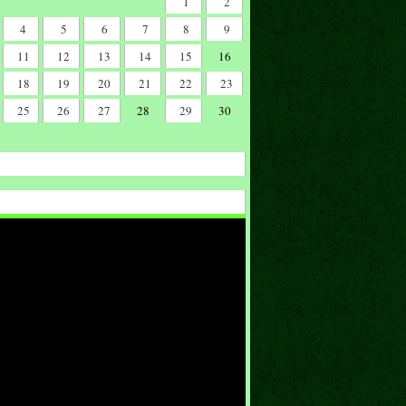
1
2
4
5
6
7
8
9
11
12
13
14
15
16
18
19
20
21
22
23
25
26
27
28
29
30