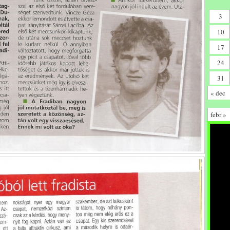
3
10
17
24
31
« dec
febr »