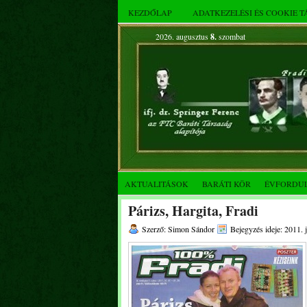
KEZDŐLAP
ADATKEZELÉSI ÉS COOKIE 
2026. augusztus
8.
szombat
AKTUALITÁSOK
BARÁTI KÖR
ÉVFORDU
Párizs, Hargita, Fradi
Szerző: Simon Sándor
Bejegyzés ideje: 2011. 