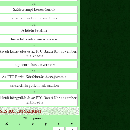
on
Születésnapi koszorúzások
amoxicillin food interactions
on
A hűség jutalma
bronchitis infection overview
on
ívüli közgyűlés és az FTC Baráti Kör novemberi
találkozója
augmentin basic overview
on
Az FTC Baráti Kör februári összejövetele
amoxicillin patient information
on
ívüli közgyűlés és az FTC Baráti Kör novemberi
találkozója
SÉS DÁTUM SZERINT
2011. január
K
s
c
p
s
v