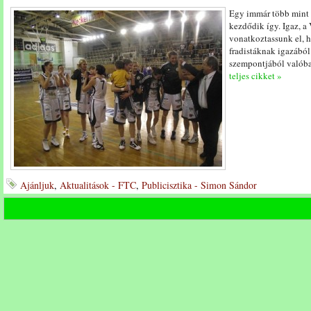
Egy immár több mint 1
kezdődik így. Igaz, a 
vonatkoztassunk el, h
fradistáknak igazából 
szempontjából valóba
teljes cikket »
Ajánljuk
,
Aktualitások - FTC
,
Publicisztika - Simon Sándor