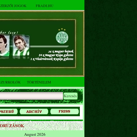
SZERZŐI JOGOK
FRADI.HU
SZURKOLÓK
TÖRTÉNELEM
ZORÚZÁSOK
August 2026