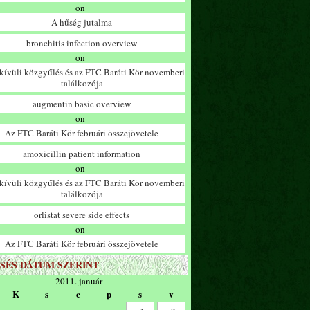
on
A hűség jutalma
bronchitis infection overview
on
ívüli közgyűlés és az FTC Baráti Kör novemberi
találkozója
augmentin basic overview
on
Az FTC Baráti Kör februári összejövetele
amoxicillin patient information
on
ívüli közgyűlés és az FTC Baráti Kör novemberi
találkozója
orlistat severe side effects
on
Az FTC Baráti Kör februári összejövetele
SÉS DÁTUM SZERINT
2011. január
K
s
c
p
s
v