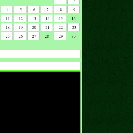
1
2
4
5
6
7
8
9
11
12
13
14
15
16
18
19
20
21
22
23
25
26
27
28
29
30