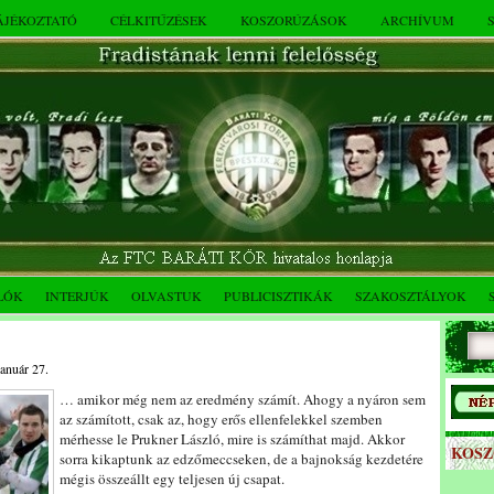
TÁJÉKOZTATÓ
CÉLKITŰZÉSEK
KOSZORÚZÁSOK
ARCHÍVUM
LÓK
INTERJÚK
OLVASTUK
PUBLICISZTIKÁK
SZAKOSZTÁLYOK
január 27.
… amikor még nem az eredmény számít. Ahogy a nyáron sem
az számított, csak az, hogy erős ellenfelekkel szemben
mérhesse le Prukner László, mire is számíthat majd. Akkor
KOS
sorra kikaptunk az edzőmeccseken, de a bajnokság kezdetére
mégis összeállt egy teljesen új csapat.