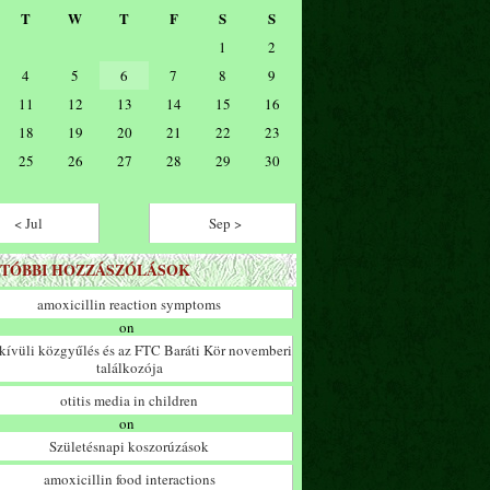
T
W
T
F
S
S
1
2
4
5
6
7
8
9
11
12
13
14
15
16
18
19
20
21
22
23
25
26
27
28
29
30
< Jul
Sep >
TÓBBI HOZZÁSZÓLÁSOK
amoxicillin reaction symptoms
on
ívüli közgyűlés és az FTC Baráti Kör novemberi
találkozója
otitis media in children
on
Születésnapi koszorúzások
amoxicillin food interactions