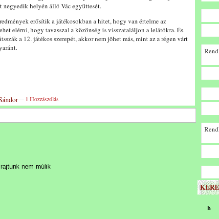
t negyedik helyén álló Vác együttesét.
redmények erősítik a játékosokban a hitet, hogy van értelme az
het elérni, hogy tavasszal a közönség is visszataláljon a lelátókra. És
átsszák a 12. játékos szerepét, akkor nem jöhet más, mint az a régen várt
yaránt.
Rendk
 Sándor
---
1 Hozzászólás
Rendk
 rajtunk nem múlik
KERE
h