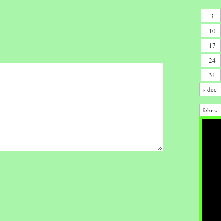
3
10
17
24
31
« dec
febr »