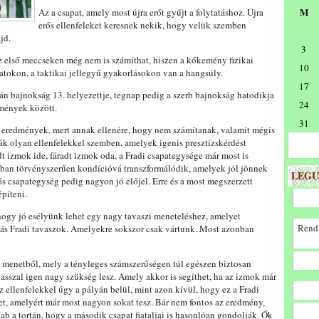
M
Az a csapat, amely most újra erőt gyűjt a folytatáshoz. Újra
erős ellenfeleket keresnek nekik, hogy velük szemben
jd.
3
 első meccseken még nem is számíthat, hiszen a kőkemény fizikai
10
atokon, a taktikai jellegyű gyakorlásokon van a hangsúly.
17
án bajnokság 13. helyezettje, tegnap pedig a szerb bajnokság hatodikja
24
lmények között.
31
z eredmények, mert annak ellenére, hogy nem számítanak, valamit mégis
ák olyan ellenfelekkel szemben, amelyek igenis presztízskérdést
t izmok ide, fáradt izmok oda, a Fradi csapategysége már most is
nban törvényszerűen kondícióvá transzformálódik, amelyek jól jönnek
LEGU
s csapategység pedig nagyon jó előjel. Erre és a most megszerzett
építeni.
ogy jó esélyünk lehet egy nagy tavaszi meneteléshez, amelyet
Rendk
ás Fradi tavaszok. Amelyekre sokszor csak vártunk. Most azonban
n menetből, mely a tényleges számszerűségen túl egészen biztosan
avasszal igen nagy szükség lesz. Amely akkor is segíthet, ha az izmok már
 ellenfelekkel úgy a pályán belül, mint azon kívül, hogy ez a Fradi
met, amelyért már most nagyon sokat tesz. Bár nem fontos az eredmény,
b a tortán, hogy a második csapat fiataljai is hasonlóan gondolják. Ők