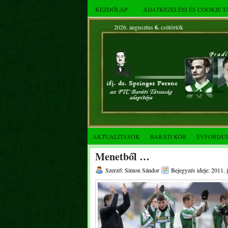
KEZDŐLAP
ADATKEZELÉSI ÉS COOKIE 
2026. augusztus
6.
csütörtök
AKTUALITÁSOK
BARÁTI KÖR
ÉVFORDU
Menetből …
Szerző: Simon Sándor
Bejegyzés ideje: 2011. 