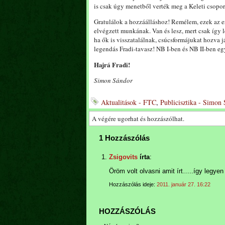
is csak úgy menetből verték meg a Keleti csopor
Gratulálok a hozzáálláshoz! Remélem, ezek az e
elvégzett munkának. Van és lesz, mert csak így le
ha ők is visszatalálnak, csúcsformájukat hozva j
legendás Fradi-tavasz! NB I-ben és NB II-ben eg
Hajrá Fradi!
Simon Sándor
Aktualitások - FTC
,
Publicisztika - Simon
A végére ugorhat és hozzászólhat.
1 Hozzászólás
Zsigovits
írta
:
Öröm volt olvasni amit írt…..így legyen
Hozzászólás ideje:
2011. január 27. 16:22
HOZZÁSZÓLÁS