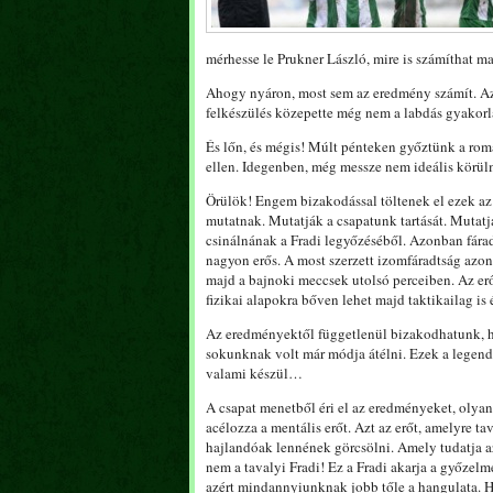
mérhesse le Prukner László, mire is számíthat ma
Ahogy nyáron, most sem az eredmény számít. Az
felkészülés közepette még nem a labdás gyakorl
És lőn, és mégis! Múlt pénteken győztünk a rom
ellen. Idegenben, még messze nem ideális körü
Örülök! Engem bizakodással töltenek el ezek a
mutatnak. Mutatják a csapatunk tartását. Mutatj
csinálnának a Fradi legyőzéséből. Azonban fárad
nagyon erős. A most szerzett izomfáradtság azo
majd a bajnoki meccsek utolsó perceiben. Az erő
fizikai alapokra bőven lehet majd taktikailag is 
Az eredményektől függetlenül bizakodhatunk, h
sokunknak volt már módja átélni. Ezek a legend
valami készül…
A csapat menetből éri el az eredményeket, olya
acélozza a mentális erőt. Azt az erőt, amelyre t
hajlandóak lennének görcsölni. Amely tudatja az
nem a tavalyi Fradi! Ez a Fradi akarja a győzel
azért mindannyiunknak jobb tőle a hangulata. Ha