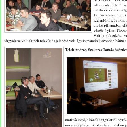
adta az alapötletet, 
fiatalabbak és beszélg
Természetesen hívtuk
szereplőit is. Sajnos, 
utolsó pillanatban elf
edzője Nyilasi Tibor, 
Volt akinek edzése, v
tárgyalása, volt akinek televíziós jelenése volt. Így is maradtak azonban hárma
Telek András, Szekeres Tamás és Szűc
motivációról, öltözői hangulatról, szurko
nevelésű játékosokról és felejthetetlen 