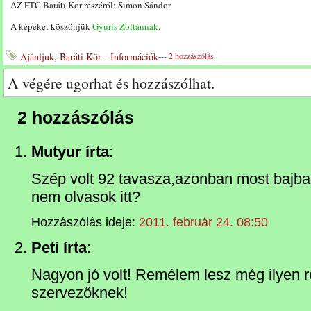
AZ FTC Baráti Kör részéről: Simon Sándor
A képeket köszönjük
Gyuris Zoltánnak
.
Ajánljuk
,
Baráti Kör - Információk
---
2 hozzászólás
A végére ugorhat és hozzászólhat.
2 hozzászólás
Mutyur írta
:
Szép volt 92 tavasza,azonban most bajban 
nem olvasok itt?
Hozzászólás ideje:
2011. február 24. 08:50
Peti írta
:
Nagyon jó volt! Remélem lesz még ilyen 
szervezőknek!