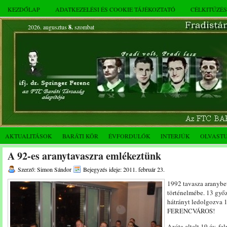
KEZDŐLAP
ADATKEZELÉSI ÉS COOKIE TÁJÉKOZTATÓ
CÉLKITŰZÉ
2026. augusztus
8.
szombat
AKTUALITÁSOK
BARÁTI KÖR
ÉVFORDULÓK
INTERJÚK
OLVAST
A 92-es aranytavaszra emlékeztünk
Szerző: Simon Sándor
Bejegyzés ideje: 2011. február 23.
1992 tavasza aranybe
történelmébe. 13 győz
hátrányt ledolgozva 1
FERENCVÁROS!
Azóta eltelt 19 év, fe