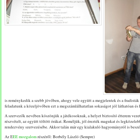
is reménykedik a szebb jövőben, ahogy vele együtt a megjelentek és a fradisták
feladatunk a közeljövőben ezt a megszámlálhatatlan sokaságot jól láthatóan és h
A szervezők nevében köszönjük a játékosoknak, a helyet biztosító étterem vez
részvételt, az együtt töltött órákat. Reméljük, jól érezték magukat és legközel
rendezvény szervezésébe. Akkor talán már egy kialakuló hagyományról is bes
Az E
EE mozgalom
részéről: Borbély László (Sempre)