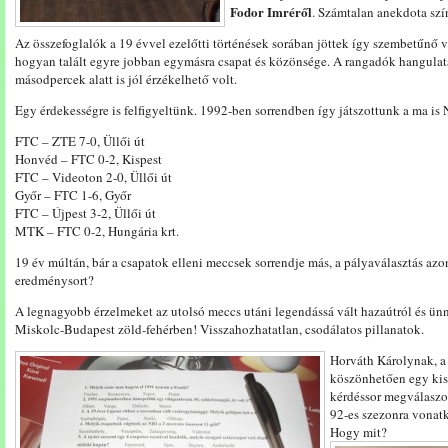
Fodor Imréről
. Számtalan anekdota szín
Az összefoglalók a 19 évvel ezelőtti történések sorában jöttek így szembetűnő 
hogyan talált egyre jobban egymásra csapat és közönsége. A rangadók hangulat
másodpercek alatt is jól érzékelhető volt.
Egy érdekességre is felfigyeltünk. 1992-ben sorrendben így játszottunk a ma is 
FTC – ZTE 7-0, Üllői út
Honvéd – FTC 0-2, Kispest
FTC – Videoton 2-0, Üllői út
Győr – FTC 1-6, Győr
FTC – Újpest 3-2, Üllői út
MTK – FTC 0-2, Hungária krt.
19 év múltán, bár a csapatok elleni meccsek sorrendje más, a pályaválasztás azo
eredménysort?
A legnagyobb érzelmeket az utolsó meccs utáni legendássá vált hazaútról és ünn
Miskolc-Budapest zöld-fehérben! Visszahozhatatlan, csodálatos pillanatok.
Horváth Károlynak, 
köszönhetően egy kis j
kérdéssor megválaszo
92-es szezonra vonatko
Hogy mit?