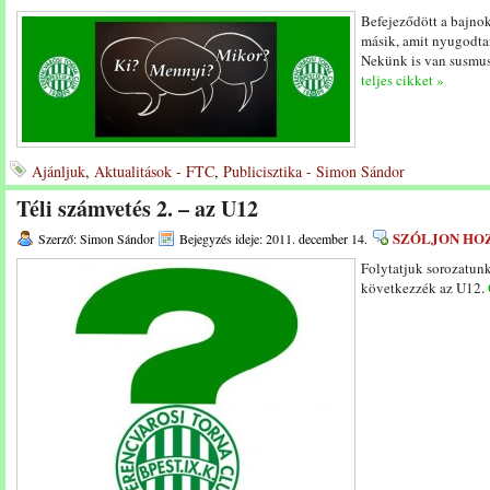
Befejeződött a bajno
másik, amit nyugodt
Nekünk is van susmu
teljes cikket »
Ajánljuk
,
Aktualitások - FTC
,
Publicisztika - Simon Sándor
Téli számvetés 2. – az U12
SZÓLJON HO
Szerző: Simon Sándor
Bejegyzés ideje: 2011. december 14.
Folytatjuk sorozatunk
következzék az U12.