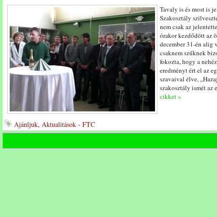
Tavaly is és most is 
Szakosztály szilveszt
nem csak az jelentett
órakor kezdődött az ö
december 31-én alig 
csaknem szűknek bizo
fokozta, hogy a nehéz
eredményt ért el az eg
szavaival élve, „Hazaj
szakosztály ismét az e
cikket »
Ajánljuk
,
Aktualitások - FTC