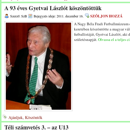
A 93 éves Gyetvai Lászlót köszöntöttük
SZÓLJON HOZZÁ
Szerző: SzB
Bejegyzés ideje: 2011. december 16.
A Nagy Béla Fradi Futballmúzeum é
keretében köszöntötte a magyar vál
futballistáját, Gyetvai Lászlót, ak
születésnapját.
Olvassa el a teljes c
Ajánljuk
,
Köszöntők
Téli számvetés 3. – az U13