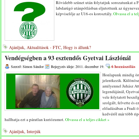
Rövidebb szünet után folytatjuk sorozatunkat a Fr
labdarúgó utánpótlásban eljutottunk az úgyneveze
képviselője az U16-os korosztály.
Olvassa el a tel
Ajánljuk
,
Aktualitások - FTC
,
Hogy is állunk?
Vendégségben a 93 esztendős Gyetvai Lászlónál
6 hozzászólás
Szerző: Simon Sándor
Bejegyzés ideje: 2011. december 19.
Honlapunk mindig örö
jelentkezik. Különösen
amilyennel Juhász Att
legendájánál, Gyetvai
vele folytatott beszél
szolgált, felvette és 
előadásában a Fradi ö
kedvéről már több ri
hallhatja ezt a páratlan kuriózumot.
Olvassa el a teljes cikket »
Ajánljuk
,
Interjúk