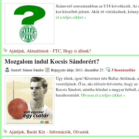
Számvető sorozatunkban az U18 következik. Az a 
kor küszöbét jelenti. Akik itt vitézkednek, könn
el a teljes cikket »
Ajánljuk
,
Aktualitások - FTC
,
Hogy is állunk?
Mozgalom indul Kocsis Sándorért?
3 hozzászólás
Szerző: Simon Sándor
Bejegyzés ideje: 2011. december 27.
Úgy tűnik, igen! Köszönet érte Ballai Attilának,
vezetőjének. Ő az, aki először felvetette, hogy a
Kocsis Sándort, mintha feledné a magyar futball, 
hazahozatalát.
Olvassa el a teljes cikket »
Ajánljuk
,
Baráti Kör - Információk
,
Olvastuk