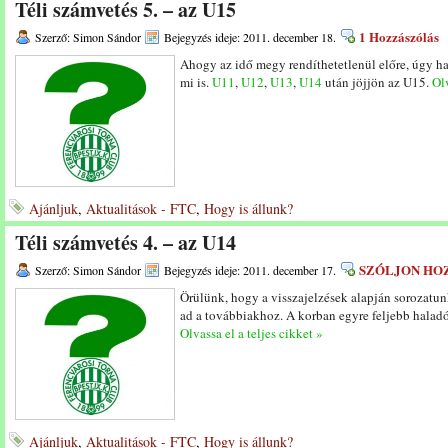
Téli számvetés 5. – az U15
1 Hozzászólás
Szerző: Simon Sándor
Bejegyzés ideje: 2011. december 18.
Ahogy az idő megy rendíthetetlenül előre, úgy ha
mi is.
U11
,
U12
,
U13
,
U14
után jöjjön az U15.
Olv
Ajánljuk
,
Aktualitások - FTC
,
Hogy is állunk?
Téli számvetés 4. – az U14
SZÓLJON HO
Szerző: Simon Sándor
Bejegyzés ideje: 2011. december 17.
Örülünk, hogy a visszajelzések alapján sorozatunk
ad a továbbiakhoz. A korban egyre feljebb halad
Olvassa el a teljes cikket »
Ajánljuk
,
Aktualitások - FTC
,
Hogy is állunk?