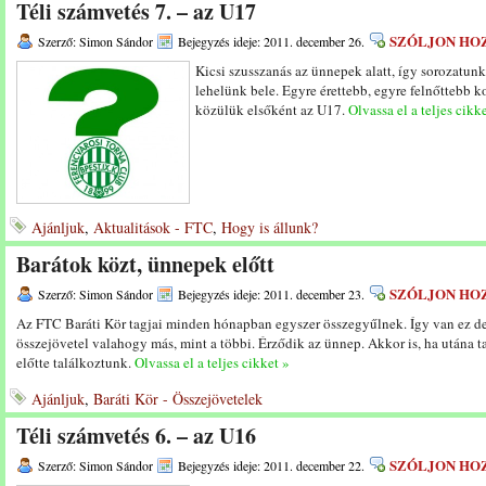
Téli számvetés 7. – az U17
SZÓLJON HO
Szerző: Simon Sándor
Bejegyzés ideje: 2011. december 26.
Kicsi szusszanás az ünnepek alatt, így sorozatunk
lehelünk bele. Egyre érettebb, egyre felnőttebb k
közülük elsőként az U17.
Olvassa el a teljes cikk
Ajánljuk
,
Aktualitások - FTC
,
Hogy is állunk?
Barátok közt, ünnepek előtt
SZÓLJON HO
Szerző: Simon Sándor
Bejegyzés ideje: 2011. december 23.
Az FTC Baráti Kör tagjai minden hónapban egyszer összegyűlnek. Így van ez d
összejövetel valahogy más, mint a többi. Érződik az ünnep. Akkor is, ha utána ta
előtte találkoztunk.
Olvassa el a teljes cikket »
Ajánljuk
,
Baráti Kör - Összejövetelek
Téli számvetés 6. – az U16
SZÓLJON HO
Szerző: Simon Sándor
Bejegyzés ideje: 2011. december 22.