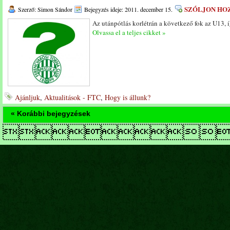
SZÓLJON HO
Szerző: Simon Sándor
Bejegyzés ideje: 2011. december 15.
Az utánpótlás korlétrán a következő fok az U13,
Olvassa el a teljes cikket »
Ajánljuk
,
Aktualitások - FTC
,
Hogy is állunk?
« Korábbi bejegyzések
