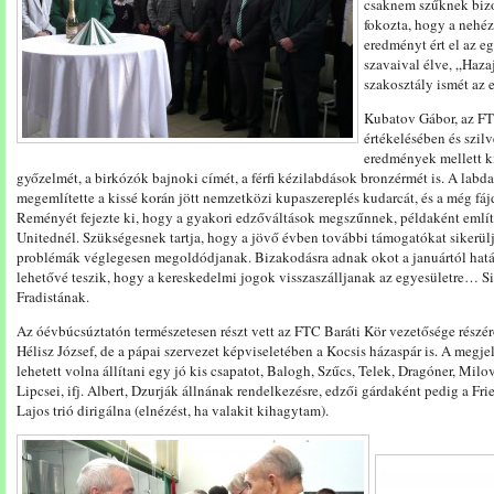
csaknem szűknek bizo
fokozta, hogy a nehéz
eredményt ért el az eg
szavaival élve, „Hazaj
szakosztály ismét az e
Kubatov Gábor, az FT
értékelésében és szilv
eredmények mellett k
győzelmét, a birkózók bajnoki címét, a férfi kézilabdások bronzérmét is. A labd
megemlítette a kissé korán jött nemzetközi kupaszereplés kudarcát, és a még f
Reményét fejezte ki, hogy a gyakori edzőváltások megszűnnek, példaként említ
Unitednél. Szükségesnek tartja, hogy a jövő évben további támogatókat sikerüljö
problémák véglegesen megoldódjanak. Bizakodásra adnak okot a januártól hat
lehetővé teszik, hogy a kereskedelmi jogok visszaszálljanak az egyesületre… S
Fradistának.
Az óévbúcsúztatón természetesen részt vett az FTC Baráti Kör vezetősége részér
Hélisz József, de a pápai szervezet képviseletében a Kocsis házaspár is. A megje
lehetett volna állítani egy jó kis csapatot, Balogh, Szűcs, Telek, Dragóner, Milov
Lipcsei, ifj. Albert, Dzurják állnának rendelkezésre, edzői gárdaként pedig a F
Lajos trió dirigálna (elnézést, ha valakit kihagytam).