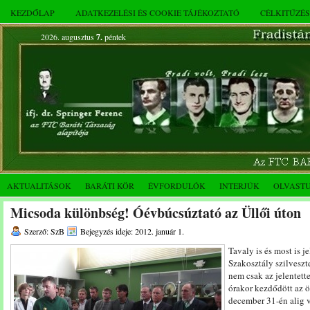
KEZDŐLAP
ADATKEZELÉSI ÉS COOKIE TÁJÉKOZTATÓ
CÉLKITŰZÉ
2026. augusztus
7.
péntek
AKTUALITÁSOK
BARÁTI KÖR
ÉVFORDULÓK
INTERJÚK
OLVAST
Micsoda különbség! Óévbúcsúztató az Üllői úton
Szerző: SzB
Bejegyzés ideje: 2012. január 1.
Tavaly is és most is 
Szakosztály szilveszt
nem csak az jelentett
órakor kezdődött az ö
december 31-én alig 