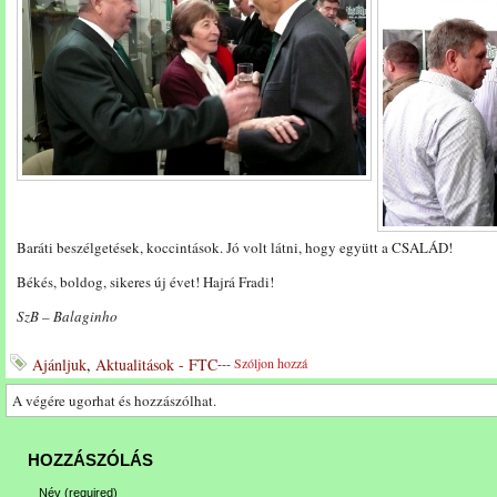
Baráti beszélgetések, koccintások. Jó volt látni, hogy együtt a CSALÁD!
Békés, boldog, sikeres új évet! Hajrá Fradi!
SzB – Balaginho
Ajánljuk
,
Aktualitások - FTC
---
Szóljon hozzá
A végére ugorhat és hozzászólhat.
HOZZÁSZÓLÁS
Név
(required)