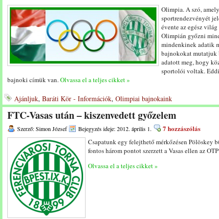
Olimpia. A szó, amel
sportrendezvényét jel
évente az egész világ 
Olimpián győzni min
mindenkinek adatik m
bajnokokat mutatjuk 
adatott meg, hogy kö
sportolói voltak. Edd
bajnoki címük van.
Olvassa el a teljes cikket »
Ajánljuk
,
Baráti Kör - Információk
,
Olimpiai bajnokaink
FTC-Vasas után – kiszenvedett győzelem
7 hozzászólás
Szerző: Simon József
Bejegyzés ideje: 2012. április 1.
Csapatunk egy felejthető mérkőzésen Pölöskey bü
fontos három pontot szerzett a Vasas ellen az OT
Olvassa el a teljes cikket »