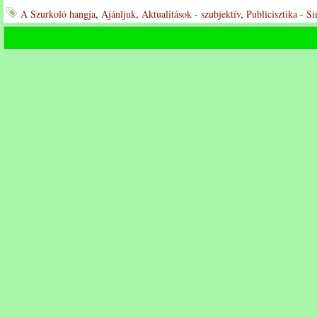
A Szurkoló hangja
,
Ajánljuk
,
Aktualitások - szubjektív
,
Publicisztika - S