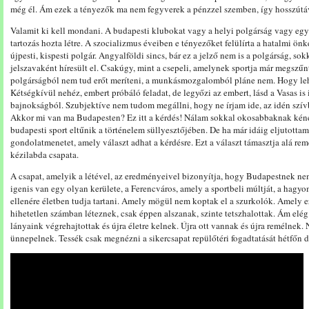
még él. Ám ezek a tényezők ma nem fegyverek a pénzzel szemben, így hosszútávon
Valamit ki kell mondani. A budapesti klubokat vagy a helyi polgárság vagy e
tartozás hozta létre. A szocializmus éveiben e tényezőket felülírta a hatalmi ön
újpesti, kispesti polgár. Angyalföldi sincs, bár ez a jelző nem is a polgárság,
jelszavaként híresült el. Csakúgy, mint a csepeli, amelynek sportja már megszűnt.
polgárságból nem tud erőt meríteni, a munkásmozgalomból pláne nem. Hogy le
Kétségkívül nehéz, embert próbáló feladat, de legyőzi az embert, lásd a Vasas is 
bajnokságból. Szubjektíve nem tudom megállni, hogy ne írjam ide, az idén szí
Akkor mi van ma Budapesten? Ez itt a kérdés! Nálam sokkal okosabbaknak kéne
budapesti sport eltűnik a történelem süllyesztőjében. De ha már idáig eljutottam
gondolatmenetet, amely választ adhat a kérdésre. Ezt a választ támasztja alá rem
kézilabda csapata.
A csapat, amelyik a létével, az eredményeivel bizonyítja, hogy Budapestnek nem
igenis van egy olyan kerülete, a Ferencváros, amely a sportbeli múltját, a hag
ellenére életben tudja tartani. Amely mögül nem koptak el a szurkolók. Amely e
hihetetlen számban léteznek, csak éppen alszanak, szinte tetszhalottak. Ám elég 
lányaink végrehajtottak és újra életre kelnek. Újra ott vannak és újra remélnek. 
ünnepelnek. Tessék csak megnézni a sikercsapat repülőtéri fogadtatását hétfőn d