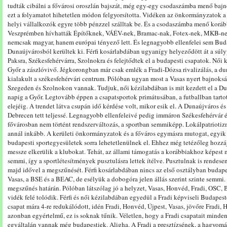
tudták cibálni a fővárosi oroszlán bajszát, még egy-egy csodaszámba menő bajno
ezt a folyamatot hihetetlen módon felgyorsította. Vidéken az önkormányzatok a h
helyi vállalkozók egyre több pénzzel szálltak be. És a csodaszámba menő koráb
Veszprémben hívhatták Építőknek, VÁÉV-nek, Bramac-nak, Fotex-nek, MKB-nek a 
nemcsak magyar, hanem európai tényező lett. És legnagyobb ellenfelei sem Bud
Dunaújvárosból kerültek ki. Férfi kosárlabdában ugyanígy helyeződött át a súl
Paksra, Székesfehérvárra, Szolnokra és felejtődtek el a budapesti csapatok. Nő
Győr a zászlóvivő. Jégkorongban már csak emlék a Fradi-Dózsa rivalizálás, a d
kialakult a székesfehérvári centrum. Pólóban ugyan most a Vasas nyert bajnokság
Szegeden és Szolnokon vannak. Tudjuk, női kézilabdában is mit kezdett el a Du
napig a Győr. Legtovább éppen a csapatsportok primátusában, a futballban tarto
elejéig. A trendet látva csupán idő kérdése volt, mikor esik el. A Dunaújváros és
Debrecen tett teljessé. Legnagyobb ellenfeleivé pedig immáron Székesfehérvár és
fővárosban nem történt rendszerváltozás, a sportban semmiképp. Lokálpatriotiz
annál inkább. A kerületi önkormányzatok és a főváros egymásra mutogat, egyik 
budapesti sportegyesületek sorra lehetetlenülnek el. Ehhez még tetézőleg hozzá
messze elkerülik a klubokat. Tehát, az állami támogatás a korábbiakhoz képest 
semmi, így a sportlétesítmények pusztulásra lettek ítélve. Pusztulnak is rendes
majd idővel a megszűnését. Férfi kosárlabdában nincs az első osztályban budapes
Vasas, a BSE és a BEAC, de esélyük a dobogóra jelen állás szerint szinte semmi
megszűnés határán. Pólóban látszólag jó a helyzet, Vasas, Honvéd, Fradi, OSC,
vidék felé tolódik. Férfi és női kézilabdában egyedül a Fradi képviseli Budapes
csapat mára 4-re redukálódott, idén Fradi, Honvéd, Újpest, Vasas, jövőre Fradi
azonban egyértelmű, ez is soknak tűnik. Véletlen, hogy a Fradi csapatait minde
egyáltalán vannak még budapestiek. Aligha. A Fradi a presztízsének, a hagyom