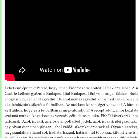
Lehet erre építeni? Persze, hogy lehet. Érdemes erre építeni? Csak erre lehet. A 
Csak le kellene győzni a Budapest által Budapest köré vont magas falakat. Buda
ahogy írtam, van ahol egyedül. De ahol nem is egyedül, ott is nyilvánvalóan a 
kézilabdázóink sikerét a futballban. Az mekkora közönséget vonzana? A látottak
kell ahhoz, hogy ez a futballban is megvalósuljon? A recept adott, a női kézilab
szakmai munka, következetes vezetés, céltudatos munka. Ebből következik, hogy 
tartoznak. Azok is, akik az erős utánpótlásból jöttek, azok is, akik ideigazoltak
egy olyan csapatban játszani, ahol valódi sikereket érhetnek el. Olyan sikereke
megszámlálhatatlanul sok fradista, hazánk határain túl több száz kilométerre is.
át. Akkor sem, ha esetlegesen a más csapatok az anyagiakban jobban dúskálnak. 