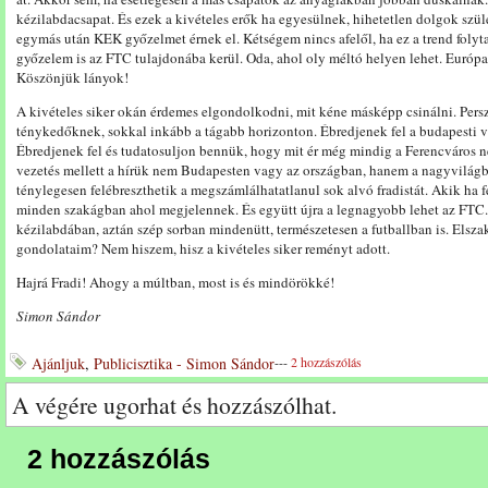
kézilabdacsapat. És ezek a kivételes erők ha egyesülnek, hihetetlen dolgok szü
egymás után KEK győzelmet érnek el. Kétségem nincs afelől, ha ez a trend folyt
győzelem is az FTC tulajdonába kerül. Oda, ahol oly méltó helyen lehet. Európa
Köszönjük lányok!
A kivételes siker okán érdemes elgondolkodni, mit kéne másképp csinálni. Pers
ténykedőknek, sokkal inkább a tágabb horizonton. Ébredjenek fel a budapesti v
Ébredjenek fel és tudatosuljon bennük, hogy mit ér még mindig a Ferencváros 
vezetés mellett a hírük nem Budapesten vagy az országban, hanem a nagyvilág
ténylegesen felébreszthetik a megszámlálhatatlanul sok alvó fradistát. Akik ha fe
minden szakágban ahol megjelennek. És együtt újra a legnagyobb lehet az FTC. 
kézilabdában, aztán szép sorban mindenütt, természetesen a futballban is. Elsza
gondolataim? Nem hiszem, hisz a kivételes siker reményt adott.
Hajrá Fradi! Ahogy a múltban, most is és mindörökké!
Simon Sándor
Ajánljuk
,
Publicisztika - Simon Sándor
---
2 hozzászólás
A végére ugorhat és hozzászólhat.
2 hozzászólás