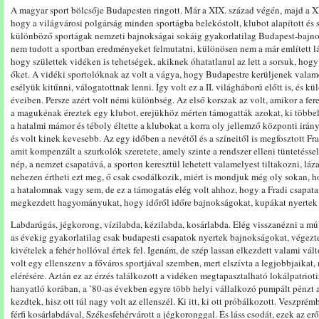
A magyar sport bölcsője Budapesten ringott. Már a XIX. század végén, majd a XX.
hogy a világvárosi polgárság minden sportágba belekóstolt, klubot alapított és s
különböző sportágak nemzeti bajnokságai sokáig gyakorlatilag Budapest-bajno
nem tudott a sportban eredményeket felmutatni, különösen nem a már említett l
hogy születtek vidéken is tehetségek, akiknek óhatatlanul az lett a sorsuk, hog
őket. A vidéki sportolóknak az volt a vágya, hogy Budapestre kerüljenek valame
esélyük kitűnni, válogatottnak lenni. Így volt ez a II. világháború előtt is, és 
éveiben. Persze azért volt némi különbség. Az első korszak az volt, amikor a fer
a magukénak éreztek egy klubot, erejükhöz mérten támogatták azokat, ki többe
a hatalmi mámor és téboly éltette a klubokat a korra oly jellemző központi irányí
és volt kinek kevesebb. Az egy időben a nevétől és a színeitől is megfosztott Fr
amit kompenzált a szurkolók szeretete, amely szinte a rendszer elleni tüntetéssel 
nép, a nemzet csapatává, a sporton keresztül lehetett valamelyest tiltakozni, láza
nehezen értheti ezt meg, ő csak csodálkozik, miért is mondjuk még oly sokan, ho
a hatalomnak vagy sem, de ez a támogatás elég volt ahhoz, hogy a Fradi csapatai
megkezdett hagyományukat, hogy időről időre bajnokságokat, kupákat nyertek a 
Labdarúgás, jégkorong, vízilabda, kézilabda, kosárlabda. Elég visszanézni a mú
as évekig gyakorlatilag csak budapesti csapatok nyertek bajnokságokat, végezt
kivételek a fehér hollóval értek fel. Igenám, de szép lassan elkezdett valami vá
volt egy ellenszenv a főváros sportjával szemben, mert elszívta a legjobbjaikat,
elérésére. Aztán ez az érzés találkozott a vidéken megtapasztalható lokálpatrio
hanyatló korában, a ’80-as években egyre több helyi vállalkozó pumpált pénzt a
kezdtek, hisz ott túl nagy volt az ellenszél. Ki itt, ki ott próbálkozott. Veszpré
férfi kosárlabdával, Székesfehérvárott a jégkoronggal. És láss csodát, ezek az er