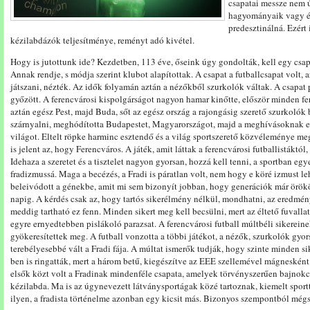
csapatai messze nem ú
hagyományaik vagy ép
predesztinálná. Ezért 
kézilabdázók teljesítménye, reményt adó kivétel.
Hogy is jutottunk ide? Kezdetben, 113 éve, őseink úgy gondolták, kell egy csapat
Annak rendje, s módja szerint klubot alapítottak. A csapat a futballcsapat volt, 
játszani, nézték. Az idők folyamán aztán a nézőkből szurkolók váltak. A csapat p
győzött. A ferencvárosi kispolgárságot nagyon hamar kinőtte, először minden f
aztán egész Pest, majd Buda, sőt az egész ország a rajongásig szerető szurkolók b
szárnyalni, meghódította Budapestet, Magyarországot, majd a meghívásoknak el
világot. Eltelt röpke harminc esztendő és a világ sportszerető közvéleménye me
is jelent az, hogy Ferencváros. A játék, amit láttak a ferencvárosi futballistáktól, 
Idehaza a szeretet és a tisztelet nagyon gyorsan, hozzá kell tenni, a sportban eg
fradizmussá. Maga a becézés, a Fradi is páratlan volt, nem hogy e köré izmust leh
beleivódott a génekbe, amit mi sem bizonyít jobban, hogy generációk már örököl
napig. A kérdés csak az, hogy tartós sikerélmény nélkül, mondhatni, az eredmé
meddig tartható ez fenn. Minden sikert meg kell becsülni, mert az éltető fuvallat
egyre ernyedtebben pislákoló parazsat. A ferencvárosi futball múltbéli sikerein
gyökeresítettek meg. A futball vonzotta a többi játékot, a nézők, szurkolók gyor
terebélyesebbé vált a Fradi fája. A múltat ismerők tudják, hogy szinte minden s
ben is ringatták, mert a három betű, kiegészítve az EEE szellemével mágneskén
elsők közt volt a Fradinak mindenféle csapata, amelyek törvényszerűen bajnokcsa
kézilabda. Ma is az úgynevezett látványsportágak közé tartoznak, kiemelt sport
ilyen, a fradista történelme azonban egy kicsit más. Bizonyos szempontból mégs