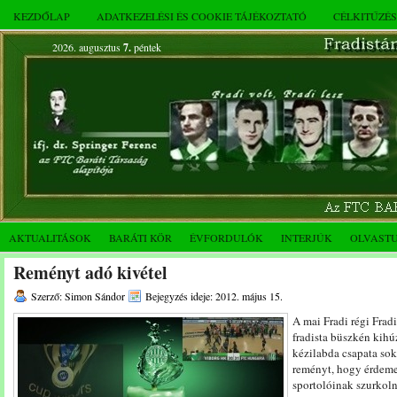
KEZDŐLAP
ADATKEZELÉSI ÉS COOKIE TÁJÉKOZTATÓ
CÉLKITŰZÉ
2026. augusztus
7.
péntek
AKTUALITÁSOK
BARÁTI KÖR
ÉVFORDULÓK
INTERJÚK
OLVAST
Reményt adó kivétel
Szerző: Simon Sándor
Bejegyzés ideje: 2012. május 15.
A mai Fradi régi Frad
fradista büszkén kihú
kézilabda csapata sok
reményt, hogy érdemes
sportolóinak szurkoln