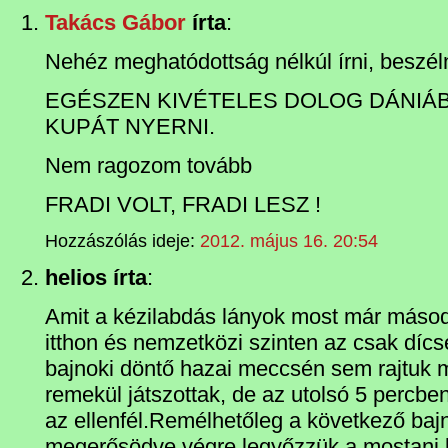
Takács Gábor
írta
:
Nehéz meghatódottság nélkúl írni, beszé
EGÉSZEN KIVÉTELES DOLOG DÁNIÁB
KUPÁT NYERNI.
Nem ragozom tovább
FRADI VOLT, FRADI LESZ !
Hozzászólás ideje:
2012. május 16. 20:54
helios írta
:
Amit a kézilabdás lányok most már másod
itthon és nemzetközi szinten az csak dícs
bajnoki döntő hazai meccsén sem rajtuk m
remekül játszottak, de az utolsó 5 percbe
az ellenfél.Remélhetőleg a következő ba
megerősödve végre legyőzzük a mostani 