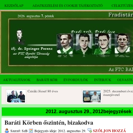
KEZDŐLAP
ADATKEZELÉSI ÉS COOKIE TÁJÉKOZTATÓ
CÉLKITŰZÉ
2026. augusztus
7.
péntek
AKTUALITÁSOK
BARÁTI KÖR
ÉVFORDULÓK
INTERJÚK
OLVAST
Cziráki József 80 éves
2025. decemberi évzáró
összejövetel
2012. augusztus 29., 2012bejegyzések
Baráti Körben őszintén, bizakodva
SZÓLJON HOZZÁ
Szerző: SzB
Bejegyzés ideje: 2012. augusztus 29.