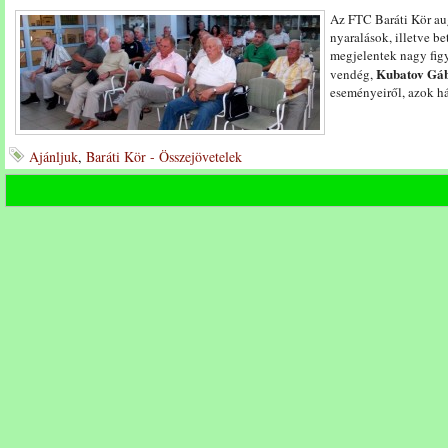
Az FTC Baráti Kör aug
nyaralások, illetve b
megjelentek nagy fig
Kubatov Gá
vendég,
eseményeiről, azok há
Ajánljuk
,
Baráti Kör - Összejövetelek