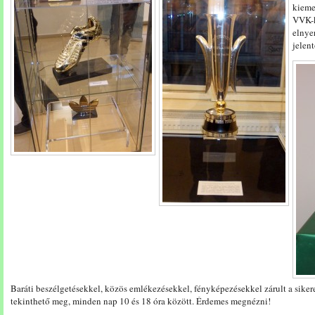
kieme
VVK-k
elnye
jelen
Baráti beszélgetésekkel, közös emlékezésekkel, fényképezésekkel zárult a sikeres
tekinthető meg, minden nap 10 és 18 óra között. Érdemes megnézni!