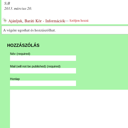
SzB
2013. március 20.
Ajánljuk
,
Baráti Kör - Információk
---
Szóljon hozzá
A végére ugorhat és hozzászólhat.
HOZZÁSZÓLÁS
Név
(required)
Mail (will not be published)
(required)
Honlap