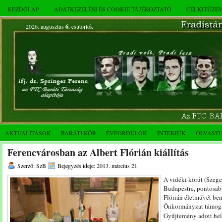
KEZDŐLAP
ADATKEZELÉSI ÉS COOKIE TÁJÉKOZTATÓ
CÉLKITŰZÉ
2026. augusztus
6.
csütörtök
AKTUALITÁSOK
BARÁTI KÖR
ÉVFORDULÓK
INTERJÚK
OLVAST
Ferencvárosban az Albert Flórián kiállítás
Szerző: SzB
Bejegyzés ideje: 2013. március 21.
A vidéki körút (Szeg
Budapestre, pontosab
Flórián életművét bem
Önkormányzat támogat
Gyűjtemény adott hely