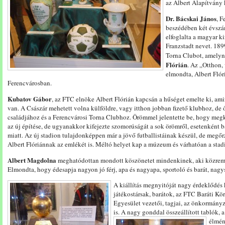
az Albert Alapítvány 
Dr. Bácskai János
, F
beszédében két évszám
elfoglalta a magyar ki
Franzstadt nevet. 189
Torna Clubot, amelyn
Flórián
. Az „Otthon,
elmondta, Albert Flór
Ferencvárosban.
Kubatov Gábor
, az FTC elnöke Albert Flórián kapcsán a hűséget emelte ki, am
van. A Császár mehetett volna külföldre, vagy itthon jobban fizető klubhoz, de 
családjához és a Ferencvárosi Torna Clubhoz. Örömmel jelentette be, hogy meg
az új építése, de ugyanakkor kifejezte szomorúságát a sok örömről, esetenként 
miatt. Az új stadion tulajdonképpen már a jövő futballistáinak készül, de megőrz
Albert Flóriánnak az emlékét is. Méltó helyet kap a múzeum és várhatóan a stad
Albert Magdolna
meghatódottan mondott köszönetet mindenkinek, aki közreműk
Elmondta, hogy édesapja nagyon jó férj, apa és nagyapa, sportoló és barát, nagy
A kiállítás megnyitóját nagy érdeklődés k
játékostársak, barátok, az FTC Baráti K
Egyesület vezetői, tagjai, az önkormány
is. A nagy gonddal összeállított tablók, a
élmény