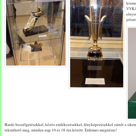
kieme
VVK-k
elnye
jelen
Baráti beszélgetésekkel, közös emlékezésekkel, fényképezésekkel zárult a sikeres
tekinthető meg, minden nap 10 és 18 óra között. Érdemes megnézni!