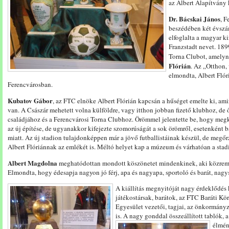
az Albert Alapítvány 
Dr. Bácskai János
, F
beszédében két évszám
elfoglalta a magyar ki
Franzstadt nevet. 189
Torna Clubot, amelyn
Flórián
. Az „Otthon,
elmondta, Albert Flór
Ferencvárosban.
Kubatov Gábor
, az FTC elnöke Albert Flórián kapcsán a hűséget emelte ki, am
van. A Császár mehetett volna külföldre, vagy itthon jobban fizető klubhoz, de 
családjához és a Ferencvárosi Torna Clubhoz. Örömmel jelentette be, hogy meg
az új építése, de ugyanakkor kifejezte szomorúságát a sok örömről, esetenként 
miatt. Az új stadion tulajdonképpen már a jövő futballistáinak készül, de megőrz
Albert Flóriánnak az emlékét is. Méltó helyet kap a múzeum és várhatóan a stad
Albert Magdolna
meghatódottan mondott köszönetet mindenkinek, aki közreműk
Elmondta, hogy édesapja nagyon jó férj, apa és nagyapa, sportoló és barát, nagy
A kiállítás megnyitóját nagy érdeklődés k
játékostársak, barátok, az FTC Baráti K
Egyesület vezetői, tagjai, az önkormány
is. A nagy gonddal összeállított tablók, a
élmény