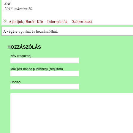
SzB
2013. március 20.
Ajánljuk
,
Baráti Kör - Információk
---
Szóljon hozzá
A végére ugorhat és hozzászólhat.
HOZZÁSZÓLÁS
Név
(required)
Mail (will not be published)
(required)
Honlap