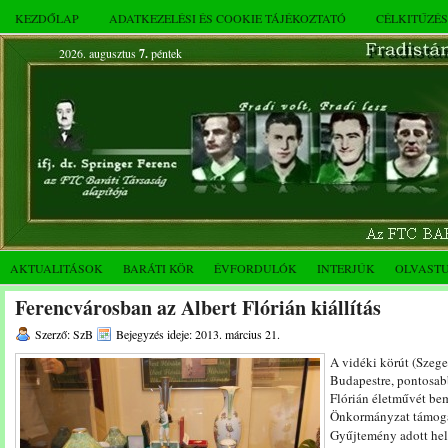
KEZDŐLAP
ADATKEZELÉSI ÉS COOKIE TÁJÉKOZTATÓ
CÉLKITŰZÉ
2026. augusztus
7.
péntek
AKTUALITÁSOK
BARÁTI KÖR
ÉVFORDULÓK
INTERJÚK
OLVAST
Ferencvárosban az Albert Flórián kiállítás
Szerző: SzB
Bejegyzés ideje: 2013. március 21.
A vidéki körút (Szeg
Budapestre, pontosab
Flórián életművét bem
Önkormányzat támogat
Gyűjtemény adott hely