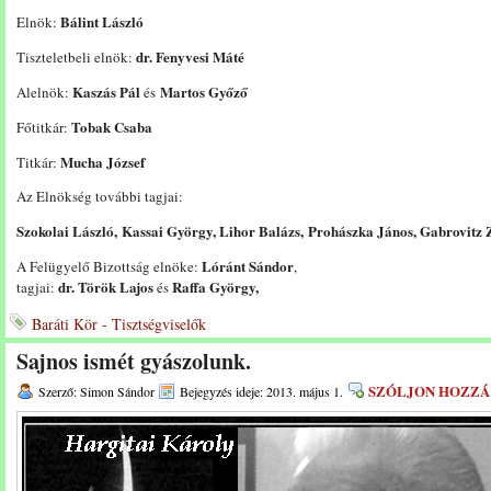
Bálint László
Elnök:
dr. Fenyvesi Máté
Tiszteletbeli elnök:
Kaszás Pál
Martos Győző
Alelnök:
és
Tobak Csaba
Főtitkár:
Mucha József
Titkár:
Az Elnökség további tagjai:
Szokolai László, Kassai György, Lihor Balázs, Prohászka János, Gabrovitz 
Lóránt Sándor
A Felügyelő Bizottság elnöke:
,
dr. Török Lajos
Raffa György,
tagjai:
és
Baráti Kör - Tisztségviselők
Sajnos ismét gyászolunk.
SZÓLJON HOZZÁ
Szerző: Simon Sándor
Bejegyzés ideje: 2013. május 1.