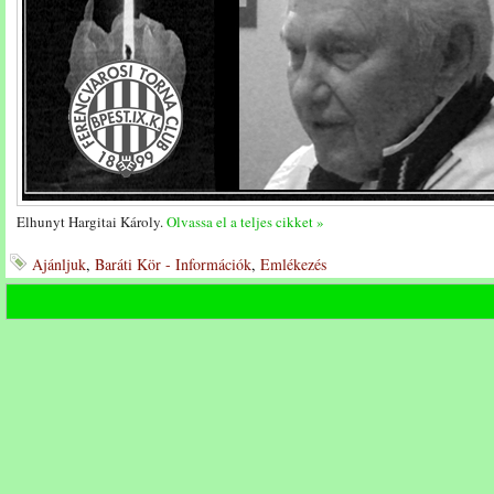
Elhunyt Hargitai Károly.
Olvassa el a teljes cikket »
Ajánljuk
,
Baráti Kör - Információk
,
Emlékezés