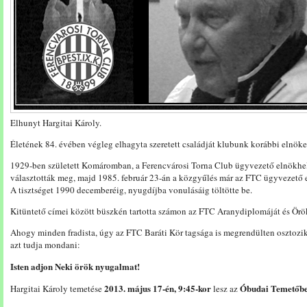
Elhunyt Hargitai Károly.
Életének 84. évében végleg elhagyta szeretett családját klubunk korábbi elnöke,
1929-ben született Komáromban, a Ferencvárosi Torna Club ügyvezető elnökhel
választották meg, majd 1985. február 23-án a közgyűlés már az FTC ügyvezető
A tisztséget 1990 decemberéig, nyugdíjba vonulásáig töltötte be.
Kitüntető címei között büszkén tartotta számon az FTC Aranydiplomáját és Örö
Ahogy minden fradista, úgy az FTC Baráti Kör tagsága is megrendülten osztozik
azt tudja mondani:
Isten adjon Neki örök nyugalmat!
2013. május 17-én, 9:45-kor
Óbudai Temetőb
Hargitai Károly temetése
lesz az