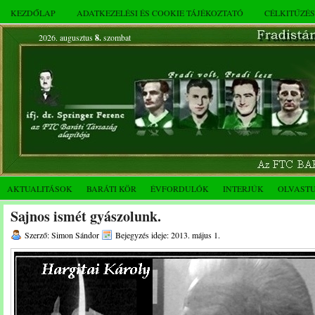
KEZDŐLAP
ADATKEZELÉSI ÉS COOKIE TÁJÉKOZTATÓ
CÉLKITŰZÉ
2026. augusztus
8.
szombat
AKTUALITÁSOK
BARÁTI KÖR
ÉVFORDULÓK
INTERJÚK
OLVAST
Sajnos ismét gyászolunk.
Szerző: Simon Sándor
Bejegyzés ideje: 2013. május 1.