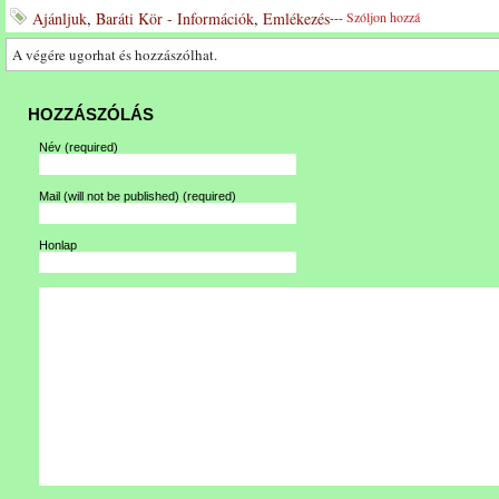
Ajánljuk
,
Baráti Kör - Információk
,
Emlékezés
---
Szóljon hozzá
A végére ugorhat és hozzászólhat.
HOZZÁSZÓLÁS
Név
(required)
Mail (will not be published)
(required)
Honlap