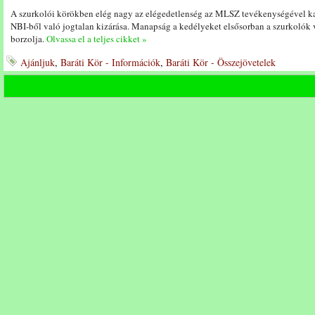
A szurkolói körökben elég nagy az elégedetlenség az MLSZ tevékenységével kap
NBI-ből való jogtalan kizárása. Manapság a kedélyeket elsősorban a szurkolók 
borzolja.
Olvassa el a teljes cikket »
Ajánljuk
,
Baráti Kör - Információk
,
Baráti Kör - Összejövetelek