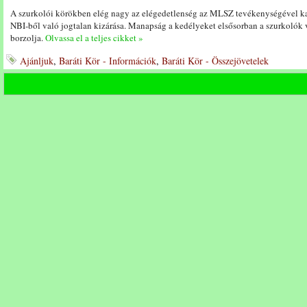
A szurkolói körökben elég nagy az elégedetlenség az MLSZ tevékenységével kap
NBI-ből való jogtalan kizárása. Manapság a kedélyeket elsősorban a szurkolók 
borzolja.
Olvassa el a teljes cikket »
Ajánljuk
,
Baráti Kör - Információk
,
Baráti Kör - Összejövetelek