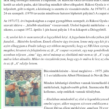
akik még erősségei lehettek a csapatnak. Dr. Kalocsai Géza távozása után Csaná
került az edzői padra, akit látszólag mindkét tábor elfogadott. Rákosi Gyula is v
teljesített, gólt is rúgott, a közönség is szerette és visszakövetelte. Az 1970/7
24-en szerepelt. (1970 tavaszán mindössze hatszor léphetett pályára!) A csapat e
Az 1971/72. évi bajnokságban a csapat gyengébben szerepelt, és Rákosi Gyula s
szavait idézve – „felsőbb utasításra” visszavonult. Utolsó bajnoki mérkőzése –
sikeres, a csapat 1972. április 1-jén hazai pályán 1:0-ra kikapott a Diósgyőrtől.
– Az utolsó két év nem tartozik a legszebbek közé. A fegyelmim következtében fe
fiatalok… Háttérbe kerültem. Ennek ellenére úgy éreztem, lenne még egy-két jó
azért elhagyjam a Fradit (ahogy azt többen megtették), hogy az NB I-ben szerep
magához hivatott és felajánlotta az ifi „A” csapat vezetését, egy nap gondolkodás
azonban teljesen „sima” ügy, mivel másnap az elnökünk már nem az ifi „A”-t aj
múlva lehet aktuális. Mikor én visszakérdeztem, hogy egy év múlva ki lesz az elnö
és az ifi „A” edzője lettem.
Búcsúmérkőzésére – kissé megkésve – 1975. július
1:1-es találkozón Albert Flóriánnal és Novák Dez
Minden labdarúgó életében vannak kiemelkedő 
mérkőzések, legkedvesebb gólok. Szerencsére Rák
kellemes, szép emlékek vannak túlsúlyban.
–
Általában
mindenből az első a legemlékezeteseb
emelni egyet, akkor nagyon szívesen emlékszem a
Újpesti Dózsa elleni mérkőzésre, amelyen 70 ezer 