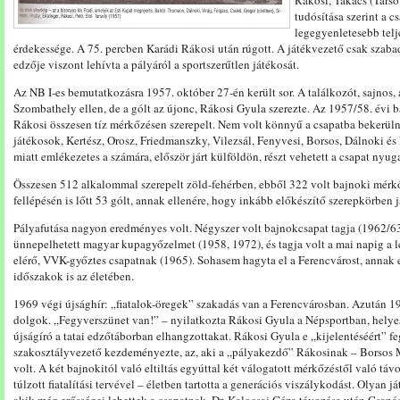
Rákosi, Takács (Tarso
tudósítása szerint a c
legegyenletesebb tel
érdekessége. A 75. percben Karádi Rákosi után rúgott. A játékvezető csak szab
edzője viszont lehívta a pályáról a sportszerűtlen játékosát.
Az NB I-es bemutatkozásra 1957. október 27-én került sor. A találkozót, sajnos, 
Szombathely ellen, de a gólt az újonc, Rákosi Gyula szerezte. Az 1957/58. évi ba
Rákosi összesen tíz mérkőzésen szerepelt. Nem volt könnyű a csapatba bekerüln
játékosok, Kertész, Orosz, Friedmanszky, Vilezsál, Fenyvesi, Borsos, Dálnoki 
miatt emlékezetes a számára, először járt külföldön, részt vehetett a csapat nyug
Összesen 512 alkalommal szerepelt zöld-fehérben, ebből 322 volt bajnoki mérkőz
fellépésén is lőtt 53 gólt, annak ellenére, hogy inkább előkészítő szerepkörben j
Pályafutása nagyon eredményes volt. Négyszer volt bajnokcsapat tagja (1962/63
ünnepelhetett magyar kupagyőzelmet (1958, 1972), és tagja volt a mai napig 
elérő, VVK-győztes csapatnak (1965). Sohasem hagyta el a Ferencvárost, annak 
időszakok is az életében.
1969 végi újsághír: „fiatalok-öregek” szakadás van a Ferencvárosban. Azután 1
dolgok. „Fegyverszünet van!” – nyilatkozta Rákosi Gyula a Népsportban, helye
újságíró a tatai edzőtáborban elhangzottakat. Rákosi Gyula e „kijelentéséért” fe
szakosztályvezető kezdeményezte, az, aki a „pályakezdő” Rákosinak – Borsos M
volt. A két bajnokitól való eltiltás egyúttal két válogatott mérkőzéstől való távo
túlzott fiatalítási tervével – életben tartotta a generációs viszálykodást. Olyan j