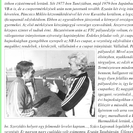
itthon ezüstérmesek lettünk. Sőt 1977-ben Tunéziában, majd 1979-ben Japánban
VB-n is, de a csoportmérkőzések után nem jutottunk tovább. Ezután két évig ir
követően, Páncsics Miklós közreműködésével két évre Kuvaitba kerültem, a legs
ificsapatnál edzősködtem. Ebben az egyesületben játszottak a környező orszá
gyermekei. Az első mérkőzésen kétszámjegyű vereséget szenvedtünk. Átszervezt
közepes szintet el tudtuk érni. Hazatérésem után az FTC pályaedzője voltam, é
válogatottat irányítottam szövetségi kapitányként. Érdekes feladat volt, jó csap
bajnokságban gyengébben szerepelt az NB I-es csapat, a vezetőség edzőváltást te
magukhoz rendeltek, s kérdezték, vállalnánk-e a csapat irányítását. Vállaltuk.
Pa
pályaedző. Mivel azon
öltönyben, nyakkendő
tárgyaljon, az edzői 
Természetesen minden
bennem, hallgatott r
hogy ilyen felállás me
pályaedzőre is, így k
csapathoz. Ez nagyjáb
igazgató, vezetőedző,
évi bajnokságokban t
Először a második, ma
Ígéretem volt arra v
végez, maradhatok a k
Harmadikok lettünk, d
be. Szerződés helyett egy felmondó levelet kaptam…, Szűcs Lajosnak legalább fel
vezetését. Ez nagyon nagy csalódás volt számomra. Ezután Tatabányán, Újlengyel