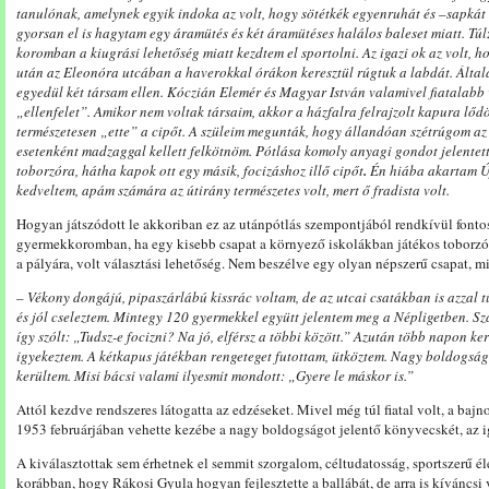
tanulónak, amelynek egyik indoka az volt, hogy sötétkék egyenruhát és –sapkát 
gyorsan el is hagytam egy áramütés és két áramütéses halálos baleset miatt. Tú
koromban a kiugrási lehetőség miatt kezdtem el sportolni. Az igazi ok az volt, h
után az Eleonóra utcában a haverokkal órákon keresztül rúgtuk a labdát. Ált
egyedül két társam ellen. Kóczián Elemér és Magyar István valamivel fiatalabb 
„ellenfelet”. Amikor nem voltak társaim, akkor a házfalra felrajzolt kapura lő
természetesen „ette” a cipőt. A szüleim megunták, hogy állandóan szétrúgom az 
esetenként madzaggal kellett felkötnöm. Pótlása komoly anyagi gondot jelentett
toborzóra, hátha kapok ott egy másik, focizáshoz illő cipőt
.
Én hiába akartam Új
kedveltem, apám számára
az útirány természetes volt, mert ő fradista volt.
Hogyan játszódott le akkoriban ez az utánpótlás szempontjából rendkívül font
gyermekkoromban, ha egy kisebb csapat a környező iskolákban játékos toborzót 
a pályára, volt választási lehetőség. Nem beszélve egy olyan népszerű csapat, mi
–
Vékony dongájú, pipaszárlábú kissrác voltam, de az utcai csatákban is azzal t
és jól cseleztem. Mintegy 120 gyermekkel együtt jelentem meg a Népligetben. Sz
így szólt: „Tudsz-e focizni? Na jó, elférsz a többi között.” Azután több napon ke
igyekeztem. A kétkapus játékban rengeteget futottam, ütköztem. Nagy boldogságo
kerültem. Misi bácsi valami ilyesmit mondott: „Gyere le máskor is.”
Attól kezdve rendszeres látogatta az edzéseket. Mivel még túl fiatal volt, a baj
1953 februárjában vehette kezébe a nagy boldogságot jelentő könyvecskét, az i
A kiválasztottak sem érhetnek el semmit szorgalom, céltudatosság, sportszerű é
korábban, hogy Rákosi Gyula hogyan fejlesztette a ballábát, de arra is kíváncsi