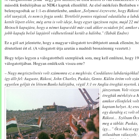
második fordulójában az NDK-t kaptuk ellenfélül. Az első mérkőzés Berlinben v
belenyugodtak az 1:1-es döntetlenbe, amikor „
Solymosi észrevette, hogy Rákos
elöl tanyázik, és nem is fogja senki. Tértölelő pontos rúgással odatálalta a labd
kettőt lépett előre, még arra is volt ideje, hogy egyet igazítson rajta, majd 22 
Heinsch kapujára, hogy a német kapuvédő már csak akkor ocsúdott fel, amiko
jobb kapufa belső lapjáról védhetetlenül került a hálóba.” (Tabák Endre)
Ez a gól azt jelentette, hogy a magyar válogatott továbbjutott annak ellenére, 
döntetlent ért el. (A válogatott útja azután a madridi bronzéremig vezetett.)
Hogy teljes legyen a válogatottbeli szereplések sora, meg kell említeni, hogy 1
válogatottjában. Hogyan emlékszik vissza erre?
– Nagy megtiszteltetés volt számomra ez a meghívás. Csodálatos labdarúgókkal
így állt fel: Augusto, Rákosi, John Charles, Puskás, Gento. Külön öröm volt sz
egyetlen gólját én lőttem Banks hálójába, végül 3:1-re Anglia öregfiúi nyertek.
játszottam.
Volt visz
öregfiúk mérkőzés a M
amikor ellenfelek vol
kaptam helyet. Az er
egy darabig ez volt o
Rákosi…
Szóltam Öcs
meg a táblát. Puskás,
így…” Öcsi bácsi egy
stílusában válaszolt