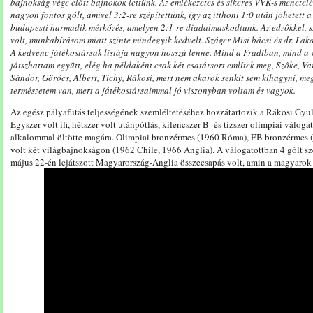
bajnokság vége előtt bajnokok lettünk. Az emlékezetes és sikeres VVK-s menet
nagyon fontos gólt, amivel 3:2-re szépítettünk, így az itthoni 1:0 után jöhetett
budapesti harmadik mérkőzés, amelyen 2:1-re diadalmaskodtunk. Az edzőkkel, s
volt, munkabírásom miatt szinte mindegyik kedvelt. Száger Misi bácsi és dr. Lak
A kedvenc játékostársak listája nagyon hosszú lenne. Mind a Fradiban, mind a 
játszhattam együtt, elég ha példaként csak két csatársort említek meg, Szőke, Varg
Sándor, Göröcs, Albert, Tichy, Rákosi, mert nem akarok senkit sem kihagyni, meg
természetem van, mert a játékostársaimmal jó viszonyban voltam és vagyok.
Az egész pályafutás teljességének szemléltetéséhez hozzátartozik a Rákosi Gyula
Egyszer volt ifi, hétszer volt utánpótlás, kilencszer B- és tízszer olimpiai válog
alkalommal öltötte magára. Olimpiai bronzérmes (1960 Róma), EB bronzérmes (1
volt két világbajnokságon (1962 Chile, 1966 Anglia). A válogatottban 4 gólt sz
május 22-én lejátszott Magyarország-Anglia összecsapás volt, amin a magyarok 