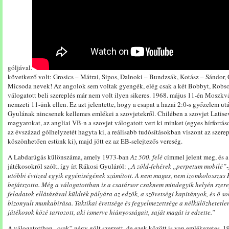
góljával.
következő volt: Grosics – Mátrai, Sipos, Dalnoki – Bundzsák, Kotász – Sándor, G
Micsoda nevek! Az angolok sem voltak gyengék, elég csak a két Bobbyt, Robson
válogatott beli szereplés már nem volt ilyen sikeres. 1968. május 11-én Moszkv
nemzeti 11-ünk ellen. Ez azt jelentette, hogy a csapat a hazai 2:0-s győzelem ut
Gyulának nincsenek kellemes emlékei a szovjetekről. Chilében a szovjet Latisev 
magyarokat, az angliai VB-n a szovjet válogatott vert ki minket (egyes hírforrás
az évszázad gólhelyzetét hagyta ki, a reálisabb tudósításokban viszont az szer
köszönhetően estünk ki), majd jött ez az EB-selejtezős vereség.
A Labdarúgás különszáma, amely 1973-ban
Az 500. felé
címmel jelent meg, és a
játékosokról szólt, így írt Rákosi Gyuláról:
„
A zöld-fehérek „perpetum mobilé”-
utóbbi évtized egyik egyéniségének számított. A nem magas, nem izomkolosszus R
bejátszotta. Még a válogatottban is a csatársor csaknem mindegyik helyén szerep
feladatok ellátásával küldték pályára az edzők, a szövetségi kapitányok, és ő 
bizonyult munkabírása. Taktikai érettsége és fegyelmezettsége a nélkülözhetetle
játékosok közé tartozott, aki ismerve hiányosságait, saját magát is edzette.”
A válogatottban „csak” négy gólt szerzett, de ezek között is van emlékezetes