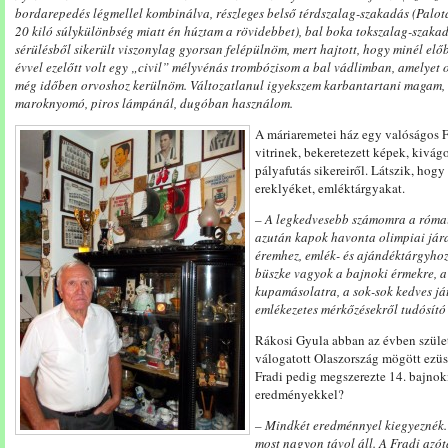
bordarepedés légmellel kombinálva, részleges belső térdszalag-szakadás (Palot
20 kiló súlykülönbség miatt én húztam a rövidebbet), bal boka tokszalag-szaka
sérülésből sikerült viszonylag gyorsan felépülnöm, mert hajtott, hogy minél el
évvel ezelőtt volt egy „civil” mélyvénás trombózisom a bal vádlimban, amelyet 
még időben orvoshoz kerülnöm. Változatlanul igyekszem karbantartani magam, 
maroknyomó, piros lámpánál, dugóban használom.
A máriaremetei ház egy valóságos F
vitrinek, bekeretezett képek, kivá
pályafutás sikereiről. Látszik, hog
ereklyéket, emléktárgyakat.
– A legkedvesebb számomra a római
azután kapok havonta olimpiai jára
éremhez, emlék- és ajándéktárgyho
büszke vagyok a bajnoki érmekre, a
kupamásolatra, a sok-sok kedves já
emlékezetes mérkőzésekről tudósító
Rákosi Gyula abban az évben szüle
válogatott Olaszország mögött ezüst
Fradi pedig megszerezte 14. bajno
eredményekkel?
– Mindkét eredménnyel kiegyeznék. 
most nagyon távol áll. A Fradi azó