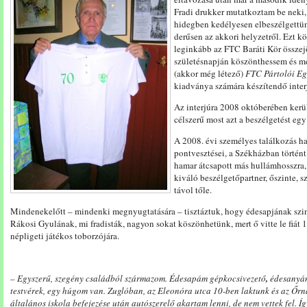
Fradi drukker mutatkoztam be neki, 
hidegben kedélyesen elbeszélgettün
derűsen az akkori helyzetről. Ezt k
leginkább az FTC Baráti Kör összejö
születésnapján köszönthessem és me
(akkor még létező)
FTC Pártolói Eg
kiadványa számára készítendő inter
Az interjúra 2008 októberében került 
célszerű most azt a beszélgetést egy 
A 2008. évi személyes találkozás ha
pontvesztései, a Székházban történ
hamar átcsapott más hullámhosszra
kiváló beszélgetőpartner, őszinte, 
távol tőle.
Mindenekelőtt – mindenki megnyugtatására – tisztáztuk, hogy édesapjának szin
Rákosi Gyulának, mi fradisták, nagyon sokat köszönhetünk, mert ő vitte le fiát 
népligeti játékos toborzójára.
– Egyszerű, szegény családból származom. Édesapám
gépkocsivezető
,
édesanyám
testvérek, egy húgom van. Zuglóban, az Eleonóra utca 10-ben laktunk és az Őrn
általános iskola befejezése után autószerelő akartam lenni, de nem vettek fel. Í