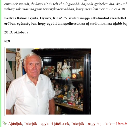
címeinek számát, de közel tíz év telt el a legutóbbi bajnoki győzelem óta. Az utó
változások miatt nagyon reménykedem abban, hogy megélem még a 29. és a 30. 
Kedves Rákosi Gyula, Gyuszi, Kicsi! 75. születésnapja alkalmából szeretettel 
erőben, egészségben, hogy együtt ünnepelhessük az új stadionban az újabb baj
2013. október 9.
SzB
Ajánljuk
,
Interjúk - egykori játékosok
,
Interjúk - nagy bajnokok
---
2 hozzás