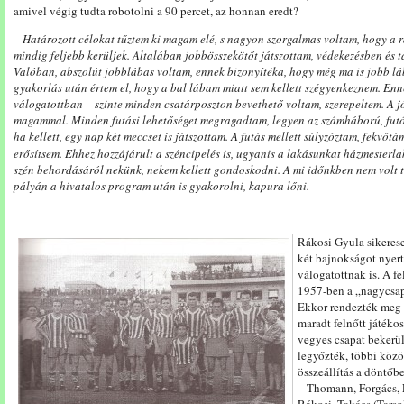
amivel végig tudta robotolni a 90 percet, az honnan eredt?
– Határozott célokat tűztem ki magam elé, s nagyon szorgalmas voltam, hogy a ra
mindig feljebb kerüljek. Általában jobbösszekötőt játszottam, védekezésben és 
Valóban, abszolút jobblábas voltam, ennek bizonyítéka, hogy még ma is jobb lá
gyakorlás után értem el, hogy a bal lábam miatt sem kellett szégyenkeznem. En
válogatottban – szinte minden csatárposzton bevethető voltam, szerepeltem. A 
magammal. Minden futási lehetőséget megragadtam, legyen az számháború, futó
ha kellett,
egy nap két meccset is játszottam. A futás mellett súlyzóztam, fekvőt
erősítsem.
Ehhez hozzájárult a széncipelés is, ugyanis a lakásunkat házmesterlaká
szén behordásáról nekünk, nekem kellett gondoskodni.
A mi időnkben nem volt t
pályán a hivatalos program után is gyakorolni, kapura lőni.
Rákosi Gyula sikeresen
két bajnokságot nyert,
válogatottnak is. A f
1957-ben a „nagycsapat
Ekkor rendezték meg a
maradt felnőtt játékosa
vegyes csapat bekerül
legyőzték, többi közö
összeállítás a döntőb
– Thomann, Forgács, 