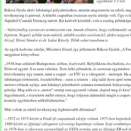
egyébként 3:3 lett.
Rákosi Gyula aktív labdarúgó pályafutásához, miután megszerezte az edzői, maj
tevékenység is párosul. A felnőtt csapatban összesen nyolc edzője volt. Úgy is
Árpádtól Csanádi Ferencig tartott. Kit kedvelt közülük, volt-e esetleg példakép
– Valószínűleg szerencsés természetem van. Annak ellenére, hogy szókimondó
kijöttem. Negatív példát nem említek, inkább azokat sorolom fel, akiket nagyo
József, Tátrai Sándor és dr. Lakat Károly. Tőlük sokat tanultam is.
Az egyik kedvenc edzője, Mészáros József, így jellemezte Rákosi Gyulát „A F
megjelent könyvében:
„1938-ban született Budapesten, nőtlen, tisztviselő. Kölyökkora óta fradista, és
Flórival együtt. S ez nem véletlen. Testi-lelki jóbarátok, és szorosan egymáshoz
közvélemény úgy ismeri, mint a csapat – az FTC és a válogatott – motorját. Ha
labdarúgás történetén, összekötőben – ezen a szinten – alig talál ilyen apró term
motor-voltának nyitja: ami hátrányt jelenthetett számára termetének hiányosság
pótolja. Meg nála ez a „motor”-szerep sem egyszerű valami „hajtsd meg és kész”.
fegyelmezett, s tiszteletre méltó erénye, hogy teljesen alárendeli magát a csapa
komoly együttesben nélkülözhetetlen.”
Mik voltak az edzői tevékenység legfontosabb állomásai?
– 1972 és 1975 között a Fradi ifi csapatának edzője voltam. 1975-ben bajnokok 
1980 között az ifjúsági válogatott szövetségi kapitánya voltam. Szép eredménye
és 1976-ban is sikeresen szerepeltünk az UEFA-tornán, ami az ifjúsági EB-nek 