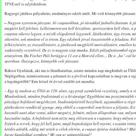
TTVE-nél is edzősködtem.
Ragyogó játékos pályafutás, eredményes edzői múlt. Mi volt könnyebb játszan
–
Nagyon szerettem játszani. Jó csapatokban, jó társakkal futballozhattam. A j
magáért kell felelnie. Lelkiismeretesen kell készülnie, sportszerűen kell élnie, 
csapata sikeres legyen, a nézők elégedettek legyenek. Játékosként, úgy érzem, m
sikeréért, sok mindent el is értem. Egy edzőnek jóval összetettebb a feladata. Fe
felkészítésért, az összeállításért, a játékosok megfelelő motiválásáért, emellett k
szakosztály vezetőivel. De ez is nagyon szép munka. Edzői pályafutásomból egye
aranyérem. Ha Fischer Pali berúgja a 11-est a Honvéd ellen… De a „ha”-val k
sportban. Összegezve, könnyebb volt játszani.
Rákosi Gyulának, aki ma is fáradhatatlan, szinte minden nap megfordult az Üllői
Népligetben, természetesen a jelennel és a jövővel kapcsolatban is megvan a sa
a legsürgetőbb? Erre közel öt évvel ezelőtt ezt mondta:
–
Egy új stadion az Üllői út 129. alatt, egy profi szemléletű vezetőség, amely a 
Mindenkinek, minden fradistának ez a kívánsága! Egyébként ma pesszimistább va
pénzügyi befektető megérkezett. Stadionépítésről beszélnek, ugyanakkor a régit 
játékoskeret rendkívül gyenge, még ebből a csoportból sem biztos a feljutás. Ez
használt autó akar venni, akkor megnézi, felméri, milyen állapotban van, milye
használni tudja. A befektető nem nézte meg előzetesen a csapatot, hogy milyen 
Szépek a tervek, hogy fel kell jutni, majd bajnokságot kell nyerni, s azután irá
kérdés adódik, eddig mit tettek a célok elérése, a csapat építése érdekében? M
hazai fiatalokkal szemben? Mi van az utánpótlással?