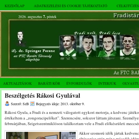
KEZDŐLAP
ADATKEZELÉSI ÉS COOKIE TÁJÉKOZTATÓ
CÉLKITŰZÉ
2026. augusztus
7.
péntek
AKTUALITÁSOK
BARÁTI KÖR
ÉVFORDULÓK
INTERJÚK
OLVAST
Beszélgetés Rákosi Gyulával
Szerző: SzB
Bejegyzés ideje: 2013. október 9.
Rákosi Gyula, a Fradi és a nemzeti válogatott egykori motorja, a kedvenc játék
értékeltem a „zongoracipelőket”. Szerencsére, sokszor láttam játszani. Személy
februárjában, Szigetszentmiklóson találkoztam vele a Fradi előkészületi meccsé
Akkor szomorú idők jártak kedvenc 
eltávozása után már a második idény