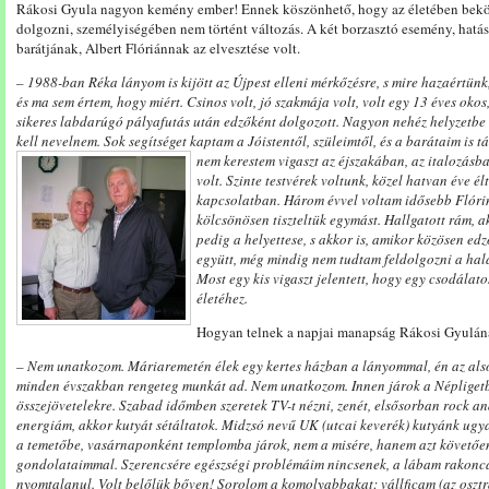
Rákosi Gyula nagyon kemény ember! Ennek köszönhető, hogy az életében beköve
dolgozni, személyiségében nem történt változás. A két borzasztó esemény, hatás
barátjának, Albert Flóriánnak az elvesztése volt.
– 1988-ban Réka lányom is kijött az Újpest elleni mérkőzésre, s mire hazaértünk,
és ma sem értem, hogy miért. Csinos volt, jó szakmája volt, volt egy 13 éves okos, 
sikeres labdarúgó pályafutás után edzőként dolgozott. Nagyon nehéz helyzetbe k
kell nevelnem. Sok segítséget kaptam a Jóistentől, szüleimtől, és a barátaim is
nem kerestem vigaszt az éjszakában, az italozásb
volt. Szinte testvérek voltunk, közel hatvan éve é
kapcsolatban. Három évvel voltam idősebb Flórin
kölcsönösen tiszteltük egymást. Hallgatott rám, a
pedig a helyettese, s akkor is, amikor közösen ed
együtt, még mindig nem tudtam feldolgozni a halá
Most egy kis vigaszt jelentett, hogy egy csodálato
életéhez.
Hogyan telnek a napjai manapság Rákosi Gyulána
– Nem unatkozom. Máriaremetén élek egy kertes házban a lányommal, én az alsó, 
minden évszakban rengeteg munkát ad. Nem unatkozom. Innen járok a Népligetbe
összejövetelekre. Szabad időmben szeretek TV-t nézni, zenét, elsősorban rock and
energiám, akkor kutyát sétáltatok. Midzsó nevű UK (utcai keverék) kutyánk ugy
a temetőbe, vasárnaponként templomba járok, nem a misére, hanem azt követő
gondolataimmal. Szerencsére egészségi problémáim nincsenek, a lábam rakoncát
nyomtalanul. Volt belőlük bőven! Sorolom a komolyabbakat: vállficam (az oszt