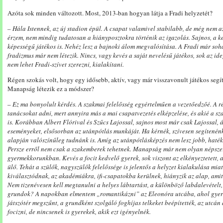
Azóta sok minden változott. Most, 2013-ban hogyan látja a Fradi helyzetét?
– Hála Istennek, az új stadion épül. A csapat valamivel stabilabb, de még nem az
érzem, nem mindig tudatosan a hiányposztokra történik az igazolás. Sajnos, a
képességű játékos is. Nehéz lesz a bajnoki álom megvalósítása. A Fradi már sohas
fradizmus már nem létezik. Nincs, vagy kevés a saját nevelésű játékos, sok az id
nem lehet Fradi-szívet szerezni, kialakítani.
Régen szokás volt, hogy egy idősebb, aktív, vagy már visszavonult játékos segítet
Manapság létezik ez a módszer?
–
Ez ma bonyolult kérdés. A szakmai felelősség egyértelműen a vezetőedzőé. A r
tanácsokat adni, mert annyira más a mai csapatvezetés elképzelése, és akié a sza
is. Korábban Albert Flórival és Szűcs Lajossal, sajnos most már csak Lajossal, 
eseményeket, elsősorban az utánpótlás munkáját. Ha kérnék, szívesen segítenénk,
alapján valószínűleg tudnánk is. Amíg az utánpótlásképzés nem lesz jobb, hat
Persze erről nem csak a szakemberek tehetnek. Manapság már nem olyan népszer
gyermekkorunkban. Kevés a focit kedvelő gyerek, sok viszont az elkényeztetett, a
ülő. Tehát a szülők, nagyszülők felelőssége is jelentős a helyzet kialakulása miat
kiválasztódnak, az akadémiákra, ifi-csapatokba kerülnek, hiányzik az alap, amit
Nem tizenévesen kell megtanulni a helyes lábtartást, a különböző labdalevételt,
grundok?
A napokban
elmentem „romantikázni” az Eleonóra utcába, ahol gyer
játszótér megszűnt, a grundként szolgáló foghíjas telkeket beépítették, az utcán
focizni, de nincsenek is gyerekek, akik ezt igényelnék.