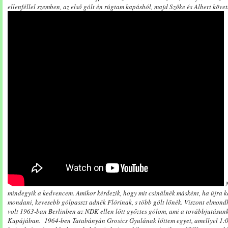
ellenféllel szemben, az első gólt én rúgtam kapásból, majd Szőke és Albert követ
N
mindegyik a kedvencem. Amikor kérdezik, hogy mit csinálnék másként, ha újra k
mondani, kevesebb gólpasszt adnék Flórinak, s több gólt lőnék. Viszont elmondh
volt 1963-ban Berlinben az NDK ellen lőtt győztes gólom, ami a továbbjutásun
Kupájában. 1964-ben Tatabányán Grosics Gyulának lőttem egyet, amellyel 1:0-