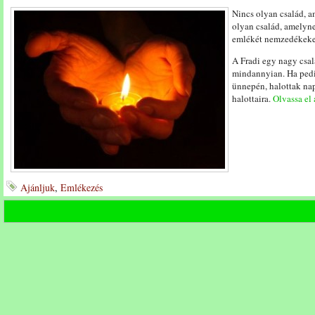
Nincs olyan család, a
olyan család, amelyne
emlékét nemzedékeken
A Fradi egy nagy csal
mindannyian. Ha pedi
ünnepén, halottak nap
halottaira.
Olvassa el 
Ajánljuk
,
Emlékezés