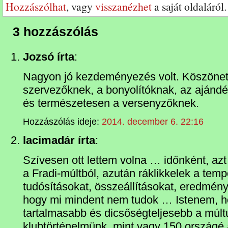
Hozzászólhat
, vagy
visszanézhet
a saját oldaláról.
3 hozzászólás
Jozsó írta
:
Nagyon jó kezdeményezés volt. Köszönet 
szervezőknek, a bonyolítóknak, az aján
és természetesen a versenyzőknek.
Hozzászólás ideje:
2014. december 6. 22:16
lacimadár írta
:
Szívesen ott lettem volna … időnként, az
a Fradi-múltból, azután ráklikkelek a temp
tudósításokat, összeállításokat, eredmény
hogy mi mindent nem tudok … Istenem, 
tartalmasabb és dicsőségteljesebb a múlt
klubtörténelmünk, mint vagy 150 országé a