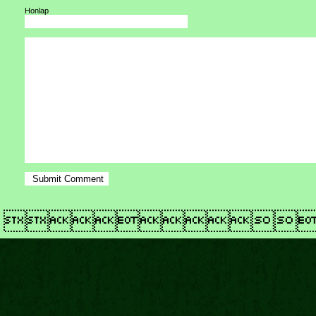
Honlap
