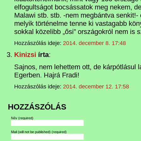
elfogultságot bocsássatok meg nekem, de
Malawi stb. stb. -nem megbántva senkit!-
melyik történelme tenne ki vastagabb kö
sokkal közelibb „ősi” országokról nem is
Hozzászólás ideje:
2014. december 8. 17:48
Kinizsi
írta
:
Sajnos, nem lehettem ott, de kárpótlásul l
Egerben. Hajrá Fradi!
Hozzászólás ideje:
2014. december 12. 17:58
HOZZÁSZÓLÁS
Név
(required)
Mail (will not be published)
(required)