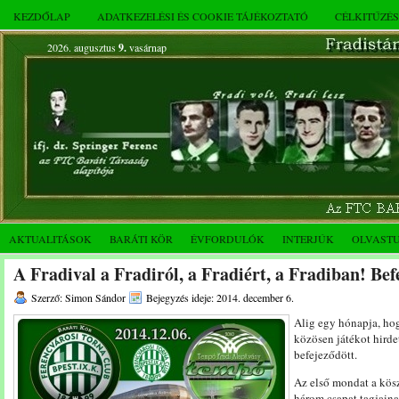
KEZDŐLAP
ADATKEZELÉSI ÉS COOKIE TÁJÉKOZTATÓ
CÉLKITŰZÉ
2026. augusztus
9.
vasárnap
AKTUALITÁSOK
BARÁTI KÖR
ÉVFORDULÓK
INTERJÚK
OLVAST
A Fradival a Fradiról, a Fradiért, a Fradiban! Befe
Szerző: Simon Sándor
Bejegyzés ideje: 2014. december 6.
Alig egy hónapja, ho
közösen játékot hirde
befejeződött.
Az első mondat a kösz
három csapat tagjaina