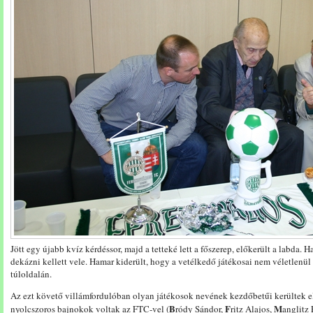
Jött egy újabb kvíz kérdéssor, majd a tetteké lett a főszerep, előkerült a labda. Ha
dekázni kellett vele. Hamar kiderült, hogy a vetélkedő játékosai nem véletlenül
túloldalán.
Az ezt követő villámfordulóban olyan játékosok nevének kezdőbetűi kerültek e
B
F
M
nyolcszoros bajnokok voltak az FTC-vel (
ródy Sándor,
ritz Alajos,
anglitz