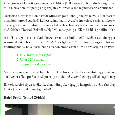
kidolgozására kapott egy perces játékidőt a játékmesterek többször is meghossz
tollak, ez a délelőtt pedig az igazi játékról szólt, a szó legnemesebb értelmében.
Az utolsó előtti fordulón a Fradi Múzeum jóvoltából jöhetett létre. A kiállítási 
hozzájuk tartozó tudásról kellett számot adni. A zsűri értékelése során, amikor M
tán még a kapott pontokról is megfeledkeztek, hisz a játék során már másodszor 
első felében Flóriról, Zoliról és Nyílról, most pedig a KK-tól a BL-ig hallhattuk a
A játék is izgalmasan alakult, hiszen az utolsó forduló előtt az élen csupán egyet
A sorrend aztán borult, a hátulról jövő a végén előzött. Istenem, kiegyeznénk ez
fordulójában is, ha a Fradi lenne a végén előző csapat. De ne szaladjunk ennyir
1. FTC Baráti Kör csapata
2. Üllői 129 csapata
3. „Zajos Trnkák” csapata
Miután a zsűri eredményt hirdetett, Hélisz József adta át a csapatok tagjainak a
amelyeket a Tempó Fradi Alapítvány minden résztvevőnek egy sállal „fejelt me
Ez volt az első ilyen játékunk, elmondhatjuk, végig jó hangulat, no és a fair pla
folytatjuk, rajtunk nem fog múlni!
Hajrá Fradi! Tempó Zöldek!