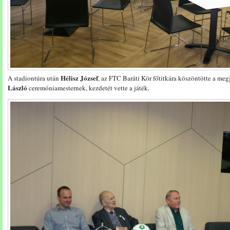
Hélisz József
A stadiontúra után
, az FTC Baráti Kör főtitkára köszöntötte a meg
László
ceremóniamesternek, kezdetét vette a játék.