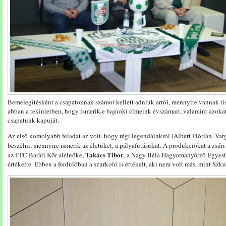
Bemelegítésként a csapatoknak számot kellett adniuk arról, mennyire vannak ti
abban a tekintetben, hogy ismerik-e bajnoki címeink évszámait, valamint azokat
csapatunk kapuját.
Az első komolyabb feladat az volt, hogy régi legendáinkról (Albert Flórián, Varg
beszélni, mennyire ismerik az életüket, a pályafutásukat. A produkciókat a zsűr
Takács Tibor
az FTC Baráti Kör alelnöke,
, a Nagy Béla Hagyományőrző Egyesü
értékelte. Ebben a fordulóban a szurkoló is értékelt, aki nem volt más, mint Szku