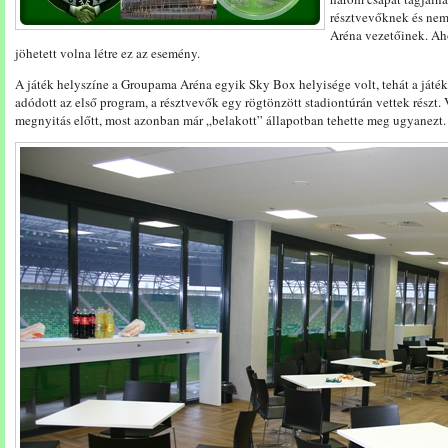
résztvevőknek és nem
Aréna vezetőinek. A
jöhetett volna létre ez az esemény.
A játék helyszíne a Groupama Aréna egyik Sky Box helyisége volt, tehát a játékh
adódott az első program, a résztvevők egy rögtönzött stadiontúrán vettek részt. V
megnyitás előtt, most azonban már „belakott” állapotban tehette meg ugyanezt.