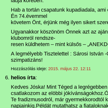
ládja körében.
Hab a tortán csapatunk kupadiadala, ami 
Én 74.évemmel
követem Önt, érjünk még ilyen sikert szere
Ugyanakkor köszönöm Önnek azt az ajánd
klubomról rendsze-
resen küldhetem – mint külsős – „ANEKD
A legmélyebb Tisztelettel : Sárosi István 
szimpatizáns!
Hozzászólás ideje:
2015. május 22. 12:11
helios írta
:
Kedves Jóska! Mint Téged a legrégebben
csatlakozom az elöbbi jókívánságokhoz.Ó
Te fradizmusodról, már gyermekkorodtól 
napjainkig.Példát mutathatsz a fiataloknak