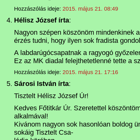
Hozzászólás ideje:
2015. május 21. 08:49
Hélisz József írta
:
Nagyon szépen köszönöm mindenkinek a g
érzés tudni, hogy ilyen sok fradista gond
A labdarúgócsapatnak a ragyogó győzelem
Ez az MK diadal felejthetetlenné tette a 
Hozzászólás ideje:
2015. május 21. 17:16
Sárosi István írta
:
Tisztelt Hélisz József Úr!
Kedves Főtitkár Úr. Szeretettel köszöntö
alkalmával!
Kivánom nagyon sok hasonlóan boldog ü
sokáig Tisztelt Csa-