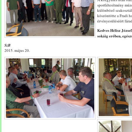
sportlétesítmény múz
különböző szakosztály
köszöntötte a Fradi 
érvényesüléséért fárad
Kedves Hélisz József,
sokáig erőben, egész
SzB
2015. május 20.