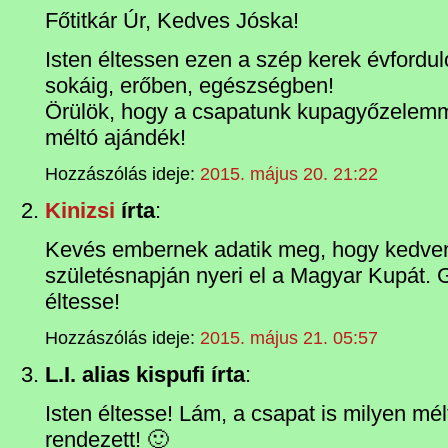
Főtitkár Úr, Kedves Jóska!
Isten éltessen ezen a szép kerek évfordu
sokáig, erőben, egészségben!
Örülök, hogy a csapatunk kupagyőzelemm
méltó ajándék!
Hozzászólás ideje:
2015. május 20. 21:22
Kinizsi
írta
:
Kevés embernek adatik meg, hogy kedve
születésnapján nyeri el a Magyar Kupát. G
éltesse!
Hozzászólás ideje:
2015. május 21. 05:57
L.I. alias kispufi írta
:
Isten éltesse! Lám, a csapat is milyen mé
rendezett! 🙂