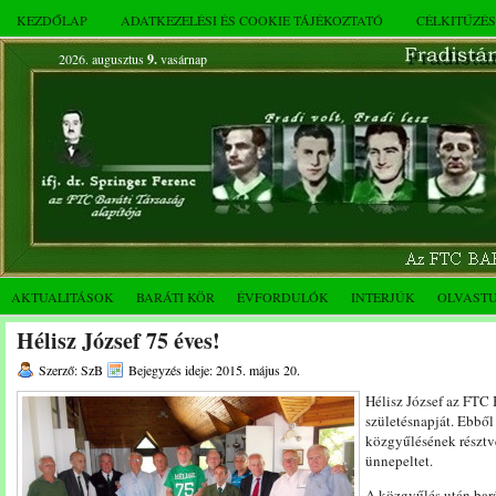
KEZDŐLAP
ADATKEZELÉSI ÉS COOKIE TÁJÉKOZTATÓ
CÉLKITŰZÉ
2026. augusztus
9.
vasárnap
AKTUALITÁSOK
BARÁTI KÖR
ÉVFORDULÓK
INTERJÚK
OLVAST
Hélisz József 75 éves!
Szerző: SzB
Bejegyzés ideje: 2015. május 20.
Hélisz József az FTC 
születésnapját. Ebből
közgyűlésének résztve
ünnepeltet.
A közgyűlés után barát