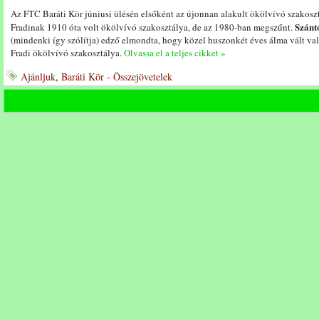
Az FTC Baráti Kör júniusi ülésén elsőként az újonnan alakult ökölvívó szakosz
Szánt
Fradinak 1910 óta volt ökölvívó szakosztálya, de az 1980-ban megszűnt.
(mindenki így szólítja) edző elmondta, hogy közel huszonkét éves álma vált va
Fradi ökölvívó szakosztálya.
Olvassa el a teljes cikket »
Ajánljuk
,
Baráti Kör - Összejövetelek