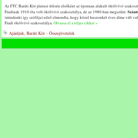
Az FTC Baráti Kör júniusi ülésén elsőként az újonnan alakult ökölvívó szakosz
Szánt
Fradinak 1910 óta volt ökölvívó szakosztálya, de az 1980-ban megszűnt.
(mindenki így szólítja) edző elmondta, hogy közel huszonkét éves álma vált va
Fradi ökölvívó szakosztálya.
Olvassa el a teljes cikket »
Ajánljuk
,
Baráti Kör - Összejövetelek