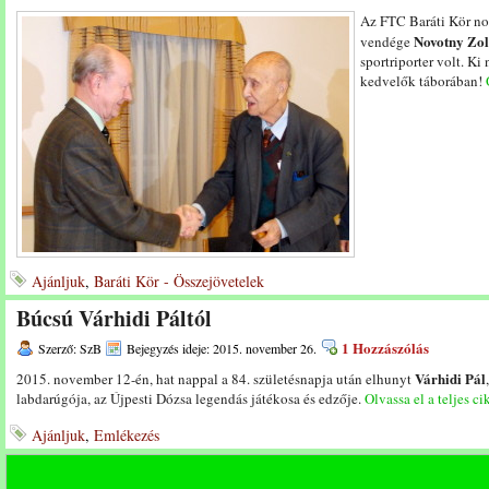
Az FTC Baráti Kör no
Novotny Zol
vendége
sportriporter volt. Ki 
kedvelők táborában!
Ajánljuk
,
Baráti Kör - Összejövetelek
Búcsú Várhidi Páltól
1 Hozzászólás
Szerző: SzB
Bejegyzés ideje: 2015. november 26.
Várhidi Pál
2015. november 12-én, hat nappal a 84. születésnapja után elhunyt
labdarúgója, az Újpesti Dózsa legendás játékosa és edzője.
Olvassa el a teljes ci
Ajánljuk
,
Emlékezés